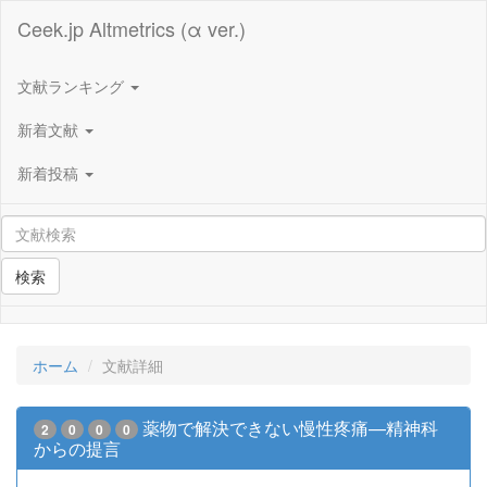
Ceek.jp Altmetrics (α ver.)
文献ランキング
新着文献
新着投稿
検索
ホーム
文献詳細
薬物で解決できない慢性疼痛—精神科
2
0
0
0
からの提言