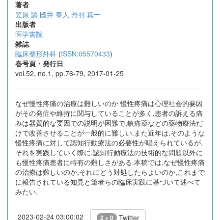
著者
笠原 諭
國井 泰人
丹羽 真一
出版者
医学書院
雑誌
臨床整形外科
(
ISSN:05570433
)
巻号頁・発行日
vol.52, no.1, pp.76-79, 2017-01-25
なぜ慢性疼痛の治療は難しいのか 慢性疼痛は心理社会的要因
がその発症や維持に関与していることが多く,患者の訴える痛
みは器質的な要因での説明が困難で,鎮痛薬などの薬物療法だ
けで改善させることが一般的に難しい.また近年は,そのような
慢性疼痛に対して認知行動療法の必要性が唱えられているが,
それを実践していく際に,認知行動療法の技術的な問題以外に
も慢性疼痛患者に特有の難しさがある.本稿では,なぜ慢性疼痛
の治療は難しいのか,それにどう対処したらよいのか,これまで
に報告されている知見と筆者らの臨床実践に基づいて述べて
みたい.
2023-02-24 03:00:02
Twitter
2 + 0