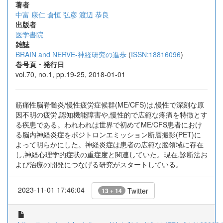
著者
中富 康仁
倉恒 弘彦
渡辺 恭良
出版者
医学書院
雑誌
BRAIN and NERVE-神経研究の進歩
(
ISSN:18816096
)
巻号頁・発行日
vol.70, no.1, pp.19-25, 2018-01-01
筋痛性脳脊髄炎/慢性疲労症候群(ME/CFS)は,慢性で深刻な原
因不明の疲労,認知機能障害や,慢性的で広範な疼痛を特徴とす
る疾患である。われわれは世界で初めてME/CFS患者におけ
る脳内神経炎症をポジトロンエミッション断層撮影(PET)に
よって明らかにした。神経炎症は患者の広範な脳領域に存在
し,神経心理学的症状の重症度と関連していた。現在,診断法お
よび治療の開発につなげる研究がスタートしている。
2023-11-01 17:46:04
Twitter
13 + 14