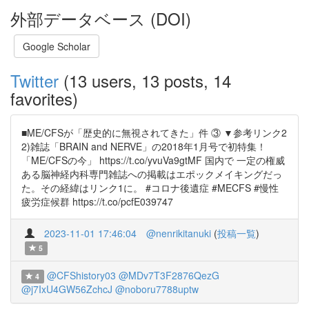
外部データベース (DOI)
Google Scholar
Twitter
(13 users, 13 posts, 14
favorites)
■ME/CFSが「歴史的に無視されてきた」件 ③ ▼参考リンク2
2)雑誌「BRAIN and NERVE」の2018年1月号で初特集！
「ME/CFSの今」 https://t.co/yvuVa9gtMF 国内で 一定の権威
ある脳神経内科専門雑誌への掲載はエポックメイキングだっ
た。その経緯はリンク1に。 #コロナ後遺症 #MECFS #慢性
疲労症候群 https://t.co/pcfE039747
2023-11-01 17:46:04
@nenrikitanuki
(
投稿一覧
)
5
@CFShistory03
@MDv7T3F2876QezG
4
@j7IxU4GW56ZchcJ
@noboru7788uptw