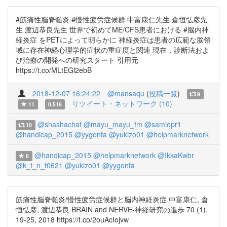
#筋痛性脳脊髄炎 #慢性疲労症候群 中富康仁先生 倉恒弘彦先
生 渡辺恭良先生 世界で初めてME/CFS患者における #脳内神
経炎症 をPETによって明らかに 神経炎症は患者の広範な脳領
域に存在神経心理学的症状の重症度と関連 現在，診断法およ
び治療の開発への研究スタート 引用元
https://t.co/MLtEGl2ebB
2018-12-07 16:24:22
@mansaqu
(
投稿一覧
)
9
リツイート・ネットワーク (10)
11
0.516
@shashachat
@mayu_mayu_fm
@samiopr1
10
@handicap_2015
@yygonta
@yukizo01
@helpmarknetwork
@handicap_2015
@helpmarknetwork
@IkkaKwbr
6
@k_t_n_t0621
@yukizo01
@yygonta
筋痛性脳脊髄炎/慢性疲労症候群と脳内神経炎症 中富康仁, 倉
恒弘彦, 渡辺恭良 BRAIN and NERVE-神経研究の進歩 70 (1),
19-25, 2018 https://t.co/2ouAcIojvw