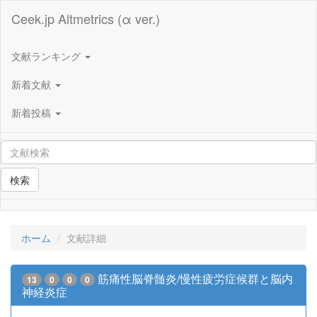
Ceek.jp Altmetrics (α ver.)
文献ランキング
新着文献
新着投稿
検索
ホーム
文献詳細
筋痛性脳脊髄炎/慢性疲労症候群と脳内
13
0
0
0
神経炎症