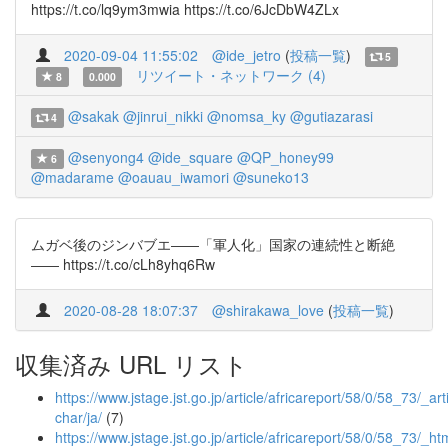
https://t.co/lq9ym3mwia https://t.co/6JcDbW4ZLx
2020-09-04 11:55:02
@ide_jetro
(
投稿一覧
)
5
リツイート・ネットワーク (4)
8
0.000
@sakak
@jinrui_nikki
@nomsa_ky
@gutiazarasi
4
@senyong4
@ide_square
@QP_honey99
6
@madarame
@oauau_iwamori
@suneko13
ムガベ後のジンバブエ――「軍人化」国家の連続性と断絶
―― https://t.co/cLh8yhq6Rw
2020-08-28 18:07:37
@shirakawa_love
(
投稿一覧
)
収集済み URL リスト
https://www.jstage.jst.go.jp/article/africareport/58/0/58_73/_arti
char/ja/
(7)
https://www.jstage.jst.go.jp/article/africareport/58/0/58_73/_htm