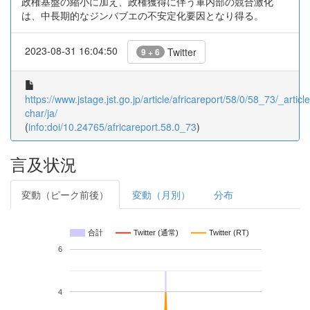
政権基盤の縮小に加え、政権獲得に伴う軍内部の競合激化
は、中長期的なジンバブエの不安定化要因となり得る。
2023-08-31 16:04:50
Twitter
9 + 6
https://www.jstage.jst.go.jp/article/africareport/58/0/58_73/_article
char/ja/
(
info:doi/10.24765/africareport.58.0_73
)
言及状況
変動（ピーク前後）
変動（月別）
分布
合計
Twitter (通常)
Twitter (RT)
6
4