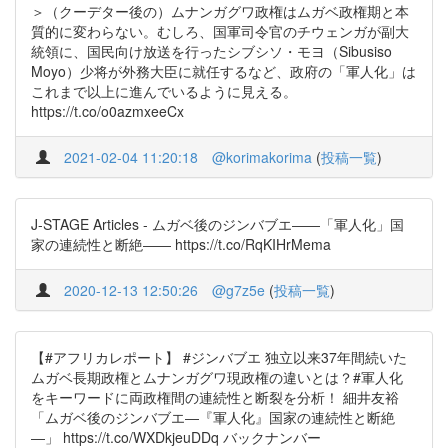
＞（クーデター後の）ムナンガグワ政権はムガベ政権期と本
質的に変わらない。むしろ、国軍司令官のチウェンガが副大
統領に、国民向け放送を行ったシブシソ・モヨ（Sibusiso
Moyo）少将が外務大臣に就任するなど、政府の「軍人化」は
これまで以上に進んでいるように見える。
https://t.co/o0azmxeeCx
2021-02-04 11:20:18
@korimakorima
(
投稿一覧
)
J-STAGE Articles - ムガベ後のジンバブエ――「軍人化」国
家の連続性と断絶―― https://t.co/RqKIHrMema
2020-12-13 12:50:26
@g7z5e
(
投稿一覧
)
【#アフリカレポート】 #ジンバブエ 独立以来37年間続いた
ムガベ長期政権とムナンガグワ現政権の違いとは？#軍人化
をキーワードに両政権間の連続性と断裂を分析！ 細井友裕
「ムガベ後のジンバブエ―『軍人化』国家の連続性と断絶
―」 https://t.co/WXDkjeuDDq バックナンバー