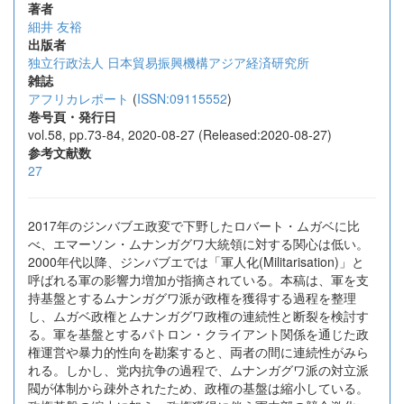
著者
細井 友裕
出版者
独立行政法人 日本貿易振興機構アジア経済研究所
雑誌
アフリカレポート
(
ISSN:09115552
)
巻号頁・発行日
vol.58, pp.73-84, 2020-08-27 (Released:2020-08-27)
参考文献数
27
2017年のジンバブエ政変で下野したロバート・ムガベに比
べ、エマーソン・ムナンガグワ大統領に対する関心は低い。
2000年代以降、ジンバブエでは「軍人化(Militarisation)」と
呼ばれる軍の影響力増加が指摘されている。本稿は、軍を支
持基盤とするムナンガグワ派が政権を獲得する過程を整理
し、ムガベ政権とムナンガグワ政権の連続性と断裂を検討す
る。軍を基盤とするパトロン・クライアント関係を通じた政
権運営や暴力的性向を勘案すると、両者の間に連続性がみら
れる。しかし、党内抗争の過程で、ムナンガグワ派の対立派
閥が体制から疎外されたため、政権の基盤は縮小している。