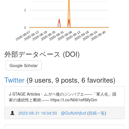
2
*
*
0
2020-09-24
2020-08-07
2020-08-25
2020-09-12
2020-09-30
2020-08-13
2020-08-31
2020-09-18
2020-08-19
2020-09-06
外部データベース (DOI)
Google Scholar
Twitter
(9 users, 9 posts, 6 favorites)
J-STAGE Articles - ムガベ後のジンバブエ――「軍人化」国
家の連続性と断絶―― https://t.co/N061eKMyGm
2023-08-31 16:04:50
@Guffuhhjfud
(
投稿一覧
)