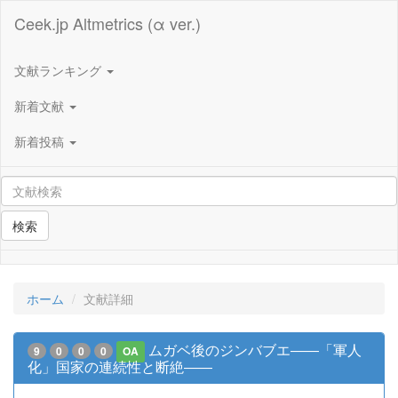
Ceek.jp Altmetrics (α ver.)
文献ランキング
新着文献
新着投稿
検索
ホーム
文献詳細
ムガベ後のジンバブエ――「軍人
9
0
0
0
OA
化」国家の連続性と断絶――