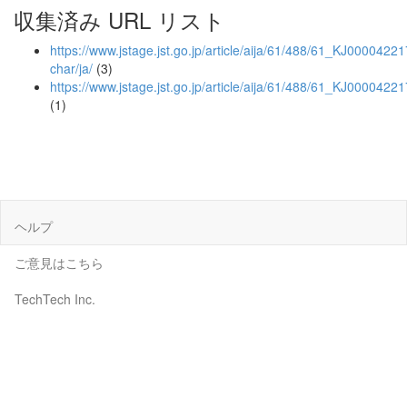
収集済み URL リスト
https://www.jstage.jst.go.jp/article/aija/61/488/61_KJ000042217
char/ja/
(3)
https://www.jstage.jst.go.jp/article/aija/61/488/61_KJ0000422
(1)
ヘルプ
ご意見はこちら
TechTech Inc.