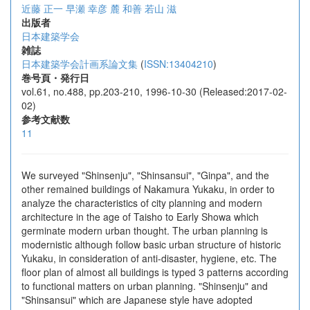
近藤 正一
早瀬 幸彦
麓 和善
若山 滋
出版者
日本建築学会
雑誌
日本建築学会計画系論文集
(
ISSN:13404210
)
巻号頁・発行日
vol.61, no.488, pp.203-210, 1996-10-30 (Released:2017-02-
02)
参考文献数
11
We surveyed "Shinsenju", "Shinsansui", "Ginpa", and the
other remained buildings of Nakamura Yukaku, in order to
analyze the characteristics of city planning and modern
architecture in the age of Taisho to Early Showa which
germinate modern urban thought. The urban planning is
modernistic although follow basic urban structure of historic
Yukaku, in consideration of anti-disaster, hygiene, etc. The
floor plan of almost all buildings is typed 3 patterns according
to functional matters on urban planning. "Shinsenju" and
"Shinsansui" which are Japanese style have adopted