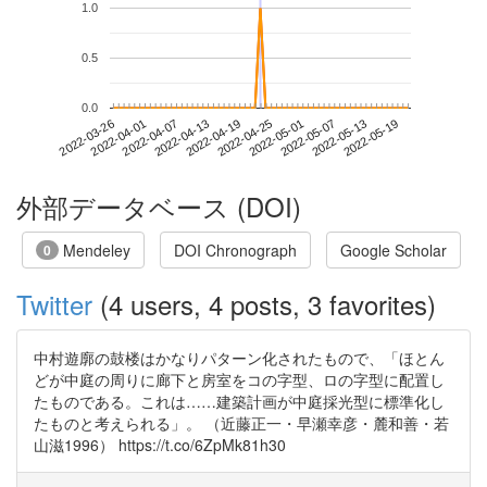
1.0
0.5
0.0
2022-05-13
2022-03-26
2022-04-13
2022-05-01
2022-05-19
2022-04-01
2022-04-19
2022-05-07
2022-04-07
2022-04-25
外部データベース (DOI)
Mendeley
DOI Chronograph
Google Scholar
0
Twitter
(4 users, 4 posts, 3 favorites)
中村遊廓の鼓楼はかなりパターン化されたもので、「ほとん
どが中庭の周りに廊下と房室をコの字型、ロの字型に配置し
たものである。これは……建築計画が中庭採光型に標準化し
たものと考えられる」。 （近藤正一・早瀬幸彦・麓和善・若
山滋1996） https://t.co/6ZpMk81h30