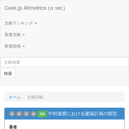
Ceek.jp Altmetrics (α ver.)
文献ランキング
新着文献
新着投稿
検索
ホーム
文献詳細
中村遊廓における建築計画の類型
4
0
0
0
OA
著者