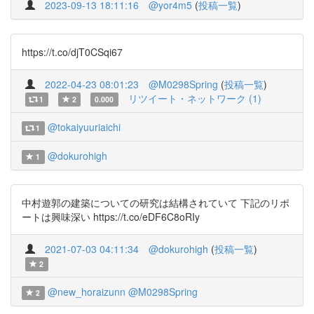
2023-09-13 18:11:16
@yor4m5
(
投稿一覧
)
https://t.co/djT0CSqi67
2022-04-23 08:01:23
@M0298Spring
(
投稿一覧
)
リツイート・ネットワーク (1)
1
2
0.000
@tokaiyuuriaichi
1
@dokurohigh
1
中村遊郭の建築についての研究は結構されていて 下記のリポ
ートは興味深い https://t.co/eDF6C8oRIy
2021-07-03 04:11:34
@dokurohigh
(
投稿一覧
)
2
@new_horaizunn
@M0298Spring
2