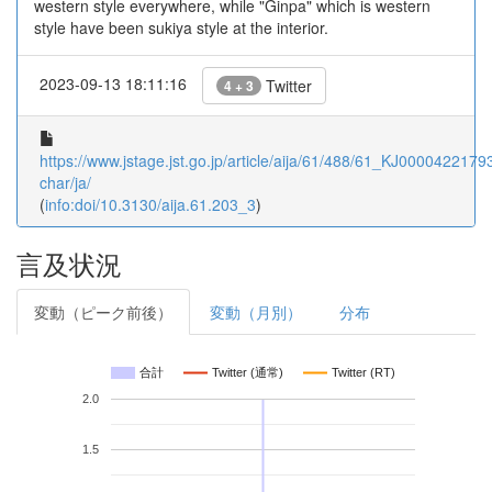
western style everywhere, while "Ginpa" which is western
style have been sukiya style at the interior.
2023-09-13 18:11:16
Twitter
4 + 3
https://www.jstage.jst.go.jp/article/aija/61/488/61_KJ00004221793/
char/ja/
(
info:doi/10.3130/aija.61.203_3
)
言及状況
変動（ピーク前後）
変動（月別）
分布
合計
Twitter (通常)
Twitter (RT)
2.0
1.5