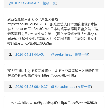
@RsDeXa2iJmsyRht
(
投稿一覧
)
次亜塩素酸水まとめ（厚生労働省）
https://t.co/lnDMOoCNE3 一般社団法人日本微酸性電解水協
会 https://t.co/GnB56dCtMe 日本建築学会環境系論文集 「塩
素系薬剤を用いた微生物対策」 (混合か電解か製法の異なる
同pHの微酸性次亜塩素酸水を 超音波噴霧して薬剤効果を比
較) https://t.co/Ba6LO5Ow3m
2020-05-29 00:05:11
@seekerhead
(
投稿一覧
)
実大空間における超音波霧化による次亜塩素酸水と微酸性電
解水の殺菌効果の検証 https://t.co/cRtDlyjH8q
2020-05-28 09:49:37
@Epitaphchaos
(
投稿一覧
)
このへん https://t.co/EyqJhEqp9Y https://t.co/WwxtwU293h