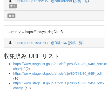
2020-02-23 21:22:35
@catlikerobot
(
投稿一覧
)
1
0
エビデンス https://t.co/ycLzHgCkmB
2020-01-09 19:31:03
@RKL164
(
投稿一覧
)
収集済み URL リスト
https://www.jstage.jst.go.jp/article/aije/80/716/80_945/_article/
char/ja/
(2)
https://www.jstage.jst.go.jp/article/aije/80/716/80_945/_pdf
(16)
https://www.jstage.jst.go.jp/article/aije/80/716/80_945/_pdf/-
char/ja
(19)