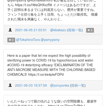
@ysmyysmy @KomaiMamoru 私が最近注目しているのがこ
ちら https://t.co/H8sQHXvzR8 イメージはあるのですが、上
手く説明出来るまでには到底至らない。攪拌が重要ですね。
フィン？仕切り板を上手く活用。ちょっとだけ吸排気。 噴霧
された飛沫を満遍なく、やんわりと。
2021-06-05 21:03:51
@ebakazu
(
投稿一覧
)
2
@TekahinoTora
@ysmyysmy
2
Here is a paper that let me expect the high possibility of
sterilizing power to COVID-19 by hypochlorous acid water.
#COVID-19 #sterlizing efficacy 'EXCLAMINATON OF THE
ANTI-MICROBE MEASURE WITH THE CHLORINE-BASED
CHEMICALS' https://t.co/4e4pteFDPd
2021-06-03 18:37:59
@yoruyonka
(
投稿一覧
)
いんたーねっつで親の仇のような扱いの空間除菌も、建築学
会の論文で出てたんだな。 https://t.co/Z0nmTePHxJ