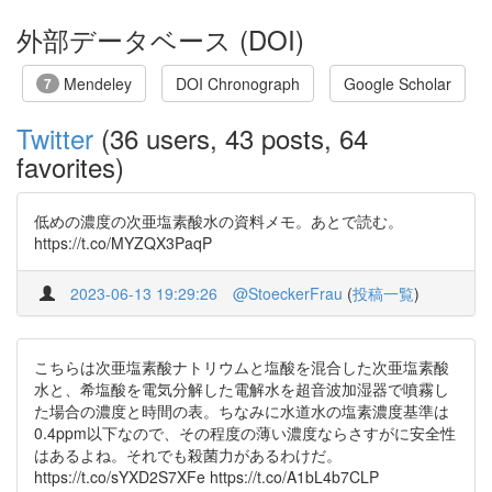
外部データベース (DOI)
Mendeley
DOI Chronograph
Google Scholar
7
Twitter
(36 users, 43 posts, 64
favorites)
低めの濃度の次亜塩素酸水の資料メモ。あとで読む。
https://t.co/MYZQX3PaqP
2023-06-13 19:29:26
@StoeckerFrau
(
投稿一覧
)
こちらは次亜塩素酸ナトリウムと塩酸を混合した次亜塩素酸
水と、希塩酸を電気分解した電解水を超音波加湿器で噴霧し
た場合の濃度と時間の表。ちなみに水道水の塩素濃度基準は
0.4ppm以下なので、その程度の薄い濃度ならさすがに安全性
はあるよね。それでも殺菌力があるわけだ。
https://t.co/sYXD2S7XFe https://t.co/A1bL4b7CLP