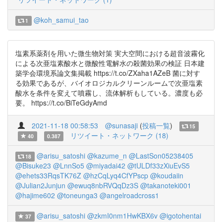
@koh_samui_tao
1
塩素系薬剤を用いた微生物対策 実大空間における超音波霧化
による次亜塩素酸水と微酸性電解水の殺菌効果の検証 日本建
築学会環境系論文集掲載 https://t.co/ZXaha1AZeB 菌に対す
る効果であるが、バイオロジカルクリーンルームで次亜塩素
酸水を条件を変えて噴霧し、流体解析もしている。濃度も必
要。 https://t.co/BiTeGdyAmd
2021-11-18 00:58:53
@sunasaji
(
投稿一覧
)
15
リツイート・ネットワーク (18)
40
0.387
@arisu_satoshi
@kazume_n
@LastSon05238405
18
@Bisuke23
@LnnSo5
@miyadai42
@tULDf33zXiuEvS5
@ehets33RqsTK76Z
@hzCqLyq4CfYPscp
@koudaiin
@Julian2Junjun
@ewuq8nbRVQqDz3S
@takanoteki001
@hajime602
@toneunga3
@angelroadcross1
@arisu_satoshi
@zkmI0nm1HwKBX6v
@igotohentai
37