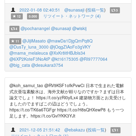
2022-01-08 02:40:51
@sunasaji
(
投稿一覧
)
3
リツイート・ネットワーク (4)
12
0.000
@pochanangel
@sunasaji
@wiskij
4
@JijiMasato
@mawDa1DjgQmPq8Q
11
@DusTy_luna_3000
@jOqgZIAoFo3gVKY
@mama_melaleuca
@XxKr8itHBJbls34
@6XP2KoteF3NoAtP
@kt16175305
@RI97777064
@big_cata
@desukara3754
@koh_samui_tao @RV9KSF1ofkPvwCi 日本で生まれた電解
式次亜塩素酸水は、海外文献が頼りなのですか？まずは日本
論文でしょ！ https://t.co/yzRl0ylLx4 建築物方面とお見受けし
ましたのでますばこの辺はどうでしょう。
https://t.co/TK6a6TGFgr https://t.co/H8sQHXewP8 もう一つ
足します。https://t.co/GvIYKK3YJt
2021-12-05 21:51:42
@ebakazu
(
投稿一覧
)
1
リツイート・ネットワーク (1)