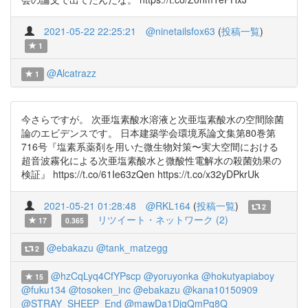
2021-05-22 22:25:21
@ninetailsfox63
(
投稿一覧
)
1
@Alcatrazz
1
今さらですが。 次亜塩素酸水溶液と次亜塩素酸水の空間除菌
論のエビデンスです。 日本建築学会環境系論文集第80巻第
716号『塩素系薬剤を用いた微生物対策〜実大空間における
超音波霧化による次亜塩素酸水と微酸性電解水の殺菌効果の
検証』 https://t.co/61Ie63zQen https://t.co/x32yDPkrUk
2021-05-21 01:28:48
@RKL164
(
投稿一覧
)
2
リツイート・ネットワーク (2)
17
0.365
@ebakazu
@tank_matzegg
2
@hzCqLyq4CfYPscp
@yoruyonka
@hokutyapiaboy
15
@fuku134
@tosoken_inc
@ebakazu
@kana10150909
@STRAY_SHEEP_End
@mawDa1DjgQmPq8Q