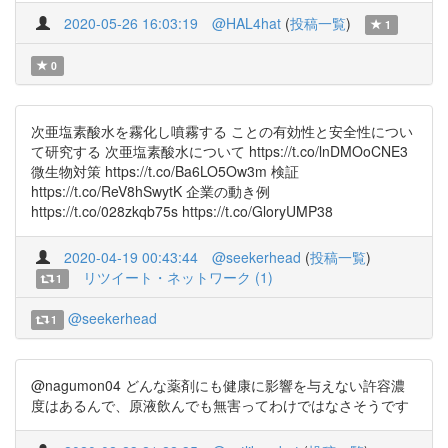
2020-05-26 16:03:19
@HAL4hat
(
投稿一覧
)
1
0
次亜塩素酸水を霧化し噴霧する ことの有効性と安全性につい
て研究する 次亜塩素酸水について https://t.co/lnDMOoCNE3
微生物対策 https://t.co/Ba6LO5Ow3m 検証
https://t.co/ReV8hSwytK 企業の動き例
https://t.co/028zkqb75s https://t.co/GloryUMP38
2020-04-19 00:43:44
@seekerhead
(
投稿一覧
)
リツイート・ネットワーク (1)
1
@seekerhead
1
@nagumon04 どんな薬剤にも健康に影響を与えない許容濃
度はあるんで、原液飲んでも無害ってわけではなさそうです