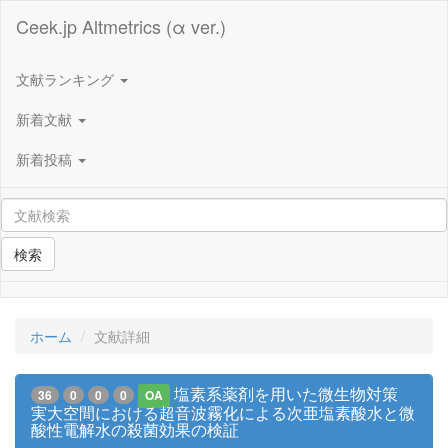
Ceek.jp Altmetrics (α ver.)
文献ランキング
新着文献
新着投稿
検索
ホーム
文献詳細
塩素系薬剤を用いた微生物対策
36
0
0
0
OA
実大空間における超音波霧化による次亜塩素酸水と微
酸性電解水の殺菌効果の検証