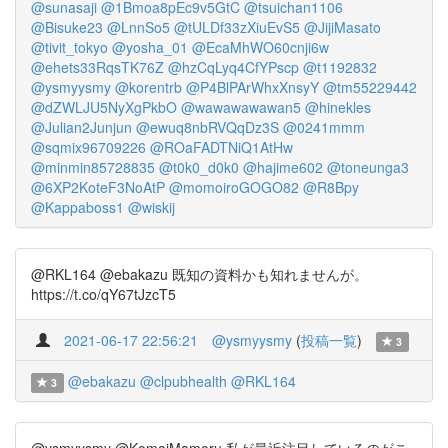
@sunasaji
@1Bmoa8pEc9v5GtC
@tsuichan1106
@Bisuke23
@LnnSo5
@tULDf33zXiuEvS5
@JijiMasato
@tivit_tokyo
@yosha_01
@EcaMhWO60cnji6w
@ehets33RqsTK76Z
@hzCqLyq4CfYPscp
@t1192832
@ysmyysmy
@korentrb
@P4BlPArWhxXnsyY
@tm55229442
@dZWLJU5NyXgPkbO
@wawawawawan5
@hinekles
@Julian2Junjun
@ewuq8nbRVQqDz3S
@0241mmm
@sqmix96709226
@ROaFADTNiQ1AtHw
@minmin85728835
@t0k0_d0k0
@hajime602
@toneunga3
@6XP2KoteF3NoAtP
@momoiroGOGO82
@R8Bpy
@Kappaboss1
@wiskij
@RKL164 @ebakazu 既知の資料かも知れませんが。
https://t.co/qY67tJzcT5
2021-06-17 22:56:21
@ysmyysmy
(
投稿一覧
)
3
@ebakazu
@clpubhealth
@RKL164
3