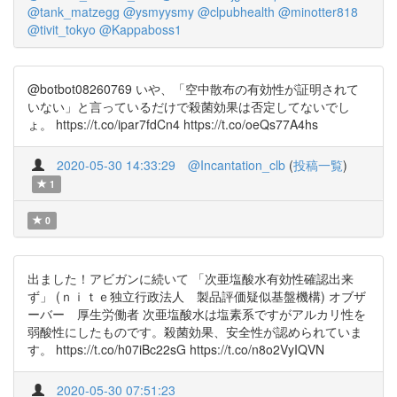
@tank_matzegg
@ysmyysmy
@clpubhealth
@minotter818
@tivit_tokyo
@Kappaboss1
@botbot08260769 いや、「空中散布の有効性が証明されて
いない」と言っているだけで殺菌効果は否定してないでし
ょ。 https://t.co/ipar7fdCn4 https://t.co/oeQs77A4hs
2020-05-30 14:33:29
@Incantation_clb
(
投稿一覧
)
1
0
出ました！アビガンに続いて 「次亜塩酸水有効性確認出来
ず」 (ｎｉｔｅ独立行政法人 製品評価疑似基盤機構) オブザ
ーバー 厚生労働者 次亜塩酸水は塩素系ですがアルカリ性を
弱酸性にしたものです。殺菌効果、安全性が認められていま
す。 https://t.co/h07iBc22sG https://t.co/n8o2VyIQVN
2020-05-30 07:51:23