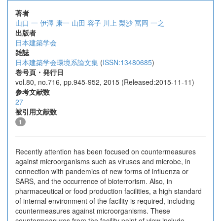
著者
山口 一
伊澤 康一
山田 容子
川上 梨沙
冨岡 一之
出版者
日本建築学会
雑誌
日本建築学会環境系論文集
(
ISSN:13480685
)
巻号頁・発行日
vol.80, no.716, pp.945-952, 2015 (Released:2015-11-11)
参考文献数
27
被引用文献数
1
Recently attention has been focused on countermeasures
against microorganisms such as viruses and microbe, in
connection with pandemics of new forms of influenza or
SARS, and the occurrence of bioterrorism. Also, in
pharmaceutical or food production facilities, a high standard
of internal environment of the facility is required, including
countermeasures against microorganisms. These
countermeasures from the facility point of view include