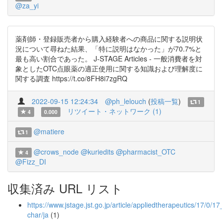
@za_yi
薬剤師・登録販売者から購入経験者への商品に関する説明状
況について尋ねた結果、「特に説明はなかった」が70.7%と
最も高い割合であった。 J-STAGE Articles - 一般消費者を対
象としたOTC点眼薬の適正使用に関する知識および理解度に
関する調査 https://t.co/8FH8i7zgRQ
2022-09-15 12:24:34
@ph_lelouch
(
投稿一覧
)
1
リツイート・ネットワーク (1)
4
0.000
@matiere
1
@crows_node
@kuriedits
@pharmacist_OTC
4
@Fizz_DI
収集済み URL リスト
https://www.jstage.jst.go.jp/article/appliedtherapeutics/17/0/17
char/ja
(1)