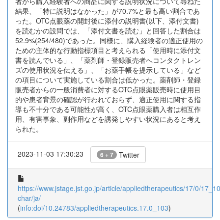
者から購入経験者への商品に関する説明状況について尋ねた
結果、「特に説明はなかった」が70.7%と最も高い割合であ
った。OTC点眼薬の開封後に添付の説明書(以下、添付文書)
を読むかの設問では、「添付文書を読む」と回答した割合は
52.9%(254/480)であった。同様に、購入経験者の適正使用の
ための主体的な行動指標項目と考えられる「使用時に添付文
書を読んでいる」、「薬剤師・登録販売者へコンタクトレン
ズの使用状況を伝える」、「お薬手帳を提示している」など
の項目について実施している割合は低かった。薬剤師・登録
販売者からの一般消費者に対するOTC点眼薬販売時に使用目
的や患者背景の確認が行われておらず、適正使用に関する指
導も不十分である可能性が高く、OTC点眼薬購入者は相互作
用、有害事象、副作用などを誘発しやすい状況にあると考え
られた。
2023-11-03 17:30:23
Twitter
6 + 7
https://www.jstage.jst.go.jp/article/appliedtherapeutics/17/0/17_10
char/ja/
(
info:doi/10.24783/appliedtherapeutics.17.0_103
)