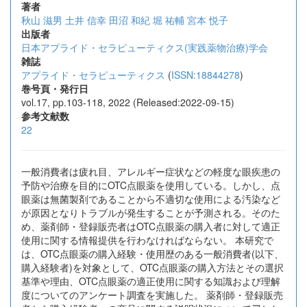
著者
秋山 滋男
土井 信幸
田沼 和紀
堀 祐輔
宮本 悦子
出版者
日本アプライド・セラピューティクス(実践薬物治療)学会
雑誌
アプライド・セラピューティクス
(
ISSN:18844278
)
巻号頁・発行日
vol.17, pp.103-118, 2022 (Released:2022-09-15)
参考文献数
22
一般消費者は疲れ目、アレルギー症状などの軽度な眼疾患の
予防や治療を目的にOTC点眼薬を使用している。しかし、点
眼薬は無菌製剤であることから不適切な使用による汚染など
が原因となりトラブルが発生することが予測される。そのた
め、薬剤師・登録販売者はOTC点眼薬の購入者に対して適正
使用に関する情報提供を行わなければならない。 本研究で
は、OTC点眼薬の購入経験・使用歴のある一般消費者(以下、
購入経験者)を対象として、OTC点眼薬の購入方法とその選択
基準や理由、OTC点眼薬の適正使用に関する知識および理解
度についてのアンケート調査を実施した。 薬剤師・登録販売