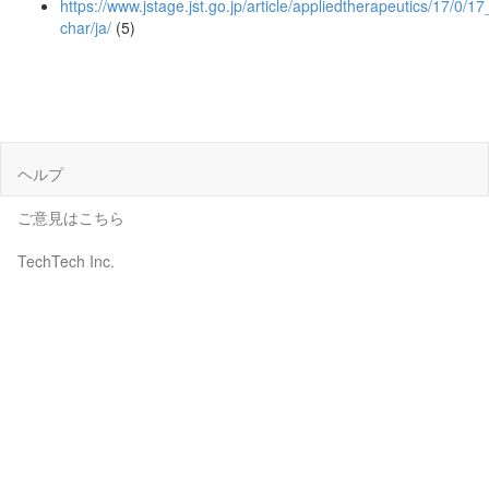
https://www.jstage.jst.go.jp/article/appliedtherapeutics/17/0/17
char/ja/
(5)
ヘルプ
ご意見はこちら
TechTech Inc.