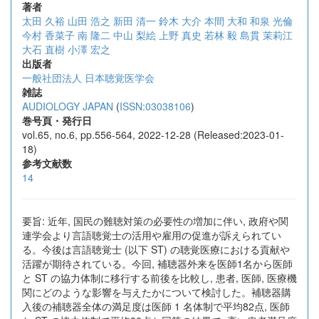
著者
太田 久裕
山田 浩之
新田 清一
鈴木 大介
本間 大和
和泉 光倫
今村 香菜子
南 隆二
中山 梨絵
上野 真史
若林 毅
島貫 茉莉江
大石 直樹
小澤 宏之
出版者
一般社団法人 日本聴覚医学会
雑誌
AUDIOLOGY JAPAN
(
ISSN:03038106
)
巻号頁・発行日
vol.65, no.6, pp.556-564, 2022-12-28 (Released:2023-01-
18)
参考文献数
14
要旨: 近年, 国民の難聴対策の必要性の増加に伴い, 政府や関
連学会より言語聴覚士の活用や雇用の促進が訴えられてい
る。今後は言語聴覚士 (以下 ST) の聴覚医療における貢献や
活躍が期待されている。今回, 補聴器外来を医師1名から医師
と ST の協力体制に移行する前後を比較し, 患者, 医師, 医療機
関にどのような影響を与えたかについて検討した。補聴器購
入後の補聴器全体の満足度は医師 1 名体制で平均82点, 医師