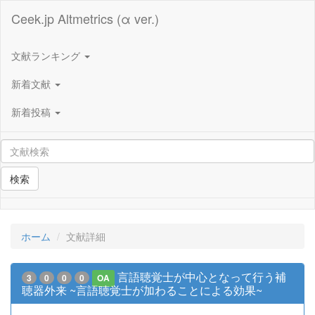
Ceek.jp Altmetrics (α ver.)
文献ランキング
新着文献
新着投稿
検索
ホーム
文献詳細
言語聴覚士が中心となって行う補
3
0
0
0
OA
聴器外来 ~言語聴覚士が加わることによる効果~