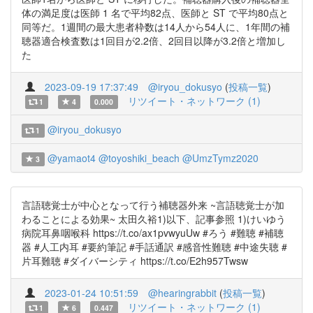
体の満足度は医師 1 名で平均82点、医師と ST で平均80点と
同等だ。1週間の最大患者枠数は14人から54人に、1年間の補
聴器適合検査数は1回目が2.2倍、2回目以降が3.2倍と増加し
た
2023-09-19 17:37:49
@iryou_dokusyo
(
投稿一覧
)
リツイート・ネットワーク (1)
1
4
0.000
@iryou_dokusyo
1
@yamaot4
@toyoshiki_beach
@UmzTymz2020
3
言語聴覚士が中心となって行う補聴器外来 ~言語聴覚士が加
わることによる効果~ 太田久裕1)以下、記事参照 1)けいゆう
病院耳鼻咽喉科 https://t.co/ax1pvwyuUw #ろう #難聴 #補聴
器 #人工内耳 #要約筆記 #手話通訳 #感音性難聴 #中途失聴 #
片耳難聴 #ダイバーシティ https://t.co/E2h957Twsw
2023-01-24 10:51:59
@hearingrabbit
(
投稿一覧
)
リツイート・ネットワーク (1)
1
6
0.447