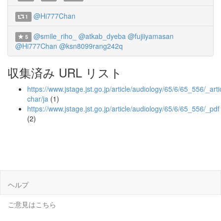
@Hi777Chan
1
@smile_riho_
@atkab_dyeba
@fujiiyamasan
5
@Hi777Chan
@ksn8099rang242q
収集済み URL リスト
https://www.jstage.jst.go.jp/article/audiology/65/6/65_556/_artic
char/ja
(1)
https://www.jstage.jst.go.jp/article/audiology/65/6/65_556/_pdf
(2)
ヘルプ
ご意見はこちら