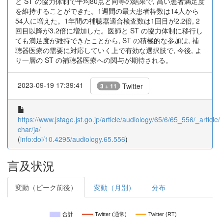
と ST の協力体制で平均80点と同等の結果で, 高い患者満足度
を維持することができた。1週間の最大患者枠数は14人から
54人に増えた。1年間の補聴器適合検査数は1回目が2.2倍, 2
回目以降が3.2倍に増加した。医師と ST の協力体制に移行し
ても満足度が維持できたことから, ST の積極的な参加は, 補
聴器医療の需要に対応していく上で有効な選択肢で, 今後, よ
り一層の ST の補聴器医療への関与が期待される。
2023-09-19 17:39:41
Twitter
3 + 11
https://www.jstage.jst.go.jp/article/audiology/65/6/65_556/_article/
char/ja/
(
info:doi/10.4295/audiology.65.556
)
言及状況
変動（ピーク前後）
変動（月別）
分布
合計
Twitter (通常)
Twitter (RT)