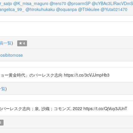
_saijo
@K_misa_maguro
@rero70
@proarmSP
@cYBAc3LlRacVDmS
ngelica_99_
@hirokuhukaku
@oquanpa
@T0kkulee
@Yuta021470
稿一覧
)
4
osibitomose
ョー黄金時代」のバーレスク志向 https://t.co/3cVJJmpHb3
一覧
)
向；泉, 沙織；コモンズ, 2022 https://t.co/QjVuy3JUnT
1