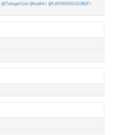
@TokageCool
@kojihk1
@L8EN5EMIzGOB2Fr