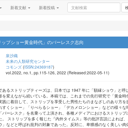
新着文献
新着投稿
リップショー黄金時代」のバーレスク志向
泉沙織
未来の人類研究センター
コモンズ
(
ISSN:24369187
)
vol.2022, no.1, pp.115-126, 2022 (Released:2022-05-11)
であるストリップティーズは、日本では 1947 年に「額縁ショウ」と
形を変えながら続いている。本稿では、これまでの先行研究で「黄金時
実践に着目して、ストリップを享受した男性たちのまなざしのあり方を
れすくショー」「りべらるショー」「デカメロンショー」などの様々な
「バーレスク」を名乗って上演され、各種メディアにおけるストリップ
た。 ストリップを多く報じた『内外タイムス』等の批評言説によれば
ウ」などと呼ばれ批判の対象であった。反対に、卑猥感のなく美しい肉