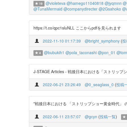
@violeteva
@hamego11040818
@jyqmnn
@r
19
@TunaMermaid
@companydirecter
@2Gsahoko
@a
https://t.co/qpc1sluNLL ここからpdfを見られます
2022-11-10 01:17:39
@bright_symphony
(
投
@bubukih1
@pola_taconashi
@pon_01
@tom
4
J-STAGE Articles - 戦後日本における「ストリップシ
2022-06-21 23:26:49
@0_seaglass_0
(
投稿
"戦後日本における 「ストリップショー黄金時代」 のバーレスク志
2022-06-11 23:57:07
@gcyn
(
投稿一覧
)