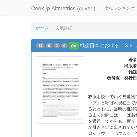
Ceek.jp Altmetrics (α ver.)
文献ランキング
ホーム
文献詳細
戦後日本における「スト
14
0
0
0
OA
著者
出版者
雑誌
巻号頁・発行日
衣服を脱いでいく見世物
ップ」と呼ばれ現在まで
るとともに、当時の批評
るまでの間には、「ばあ
を獲得してからも、度々
が引き合いに出されてい
ロショウ」「ハダカショ