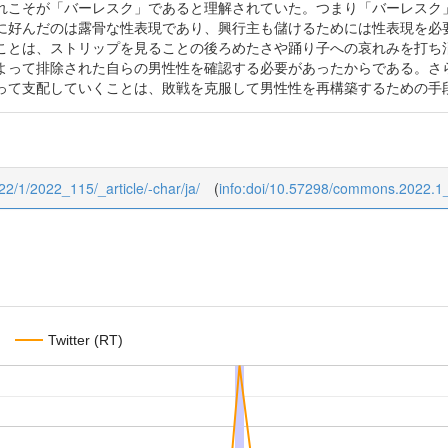
れこそが「バーレスク」であると理解されていた。つまり「バーレスク
に好んだのは露骨な性表現であり、興行主も儲けるためには性表現を必
ことは、ストリップを見ることの後ろめたさや踊り子への哀れみを打ち
よって排除された自らの男性性を確認する必要があったからである。さ
って支配していくことは、敗戦を克服して男性性を再構築するための手
22/1/2022_115/_article/-char/ja/
(
info:doi/10.57298/commons.2022.1
Twitter (RT)