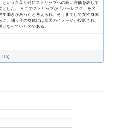
」という言葉が時にストリップへの高い評価を表して
要とした。 そこでストリップが「バーレスク」を名
消す働きがあったと考えられ、そうまでして女性身体
らに、踊り子の身体には米国のイメージが投影され、
段となっていたのである。
_115
)