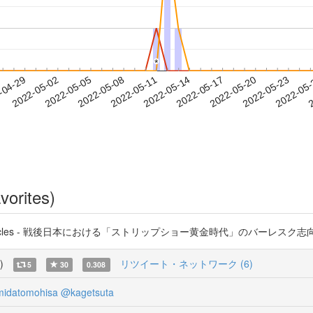
*
*
2022-05-20
2022-05-23
2022-05
-04-29
2
2022-05-02
2022-05-05
2022-05-08
2022-05-11
2022-05-14
2022-05-17
vorites)
es - 戦後日本における「ストリップショー黄金時代」のバーレスク志向 https://
)
リツイート・ネットワーク (6)
5
30
0.308
idatomohisa
@kagetsuta