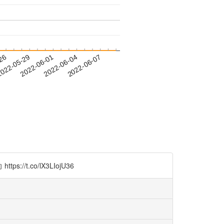
-26
022-05-29
2022-06-01
2022-06-04
2022-06-07
t.co/lX3LIojU36