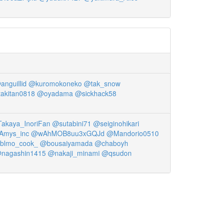
anguillid
@kuromokoneko
@tak_snow
akitan0818
@oyadama
@sickhack58
akaya_InoriFan
@sutabini71
@seiginohikari
Amys_inc
@wAhMOB8uu3xGQJd
@Mandorio0510
blmo_cook_
@bousaiyamada
@chaboyh
nagashin1415
@nakaji_minami
@qsudon