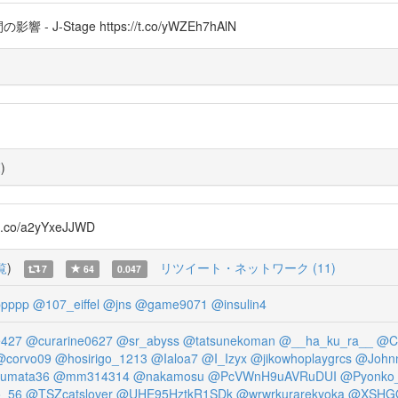
Stage https://t.co/yWZEh7hAlN
覧
)
.co/a2yYxeJJWD
覧
)
リツイート・ネットワーク (11)
7
64
0.047
ppppp
@107_eiffel
@jns
@game9071
@insulin4
e427
@curarine0627
@sr_abyss
@tatsunekoman
@__ha_ku_ra__
@Cu
@corvo09
@hosirigo_1213
@Ialoa7
@I_Izyx
@jikowhoplaygrcs
@John
umata36
@mm314314
@nakamosu
@PcVWnH9uAVRuDUI
@Pyonko
o_56
@TSZcatslover
@UHE95HztkR1SDk
@wrwrkurarekyoka
@XSHGO