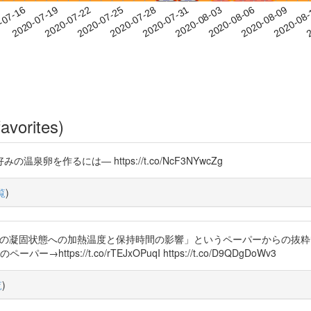
2020-08-06
2020-08-09
2020-08
-07-16
2
2020-07-19
2020-07-22
2020-07-25
2020-07-28
2020-07-31
2020-08-03
avorites)
を作るには― https://t.co/NcF3NYwcZg
覧
)
温泉卵の凝固状態への加熱温度と保持時間の影響」というペーパーからの抜
s://t.co/rTEJxOPuqI https://t.co/D9QDgDoWv3
覧
)