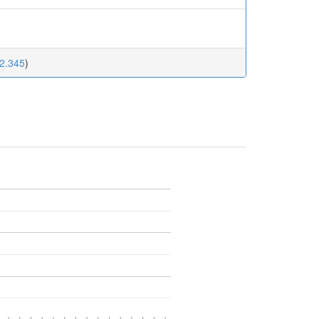
52.345
)