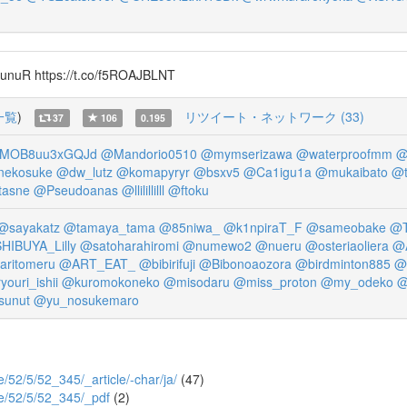
 https://t.co/f5ROAJBLNT
一覧
)
リツイート・ネットワーク (33)
37
106
0.195
MOB8uu3xGQJd
@Mandorio0510
@mymserizawa
@waterproofmm
@
nekosuke
@dw_lutz
@komapyryr
@bsxv5
@Ca1igu1a
@mukaibato
@t
tasne
@Pseudoanas
@llilillilll
@ftoku
@sayakatz
@tamaya_tama
@85niwa_
@k1npiraT_F
@sameobake
@T
HIBUYA_Lilly
@satoharahiromi
@numewo2
@nueru
@osteriaoliera
@
aritomeru
@ART_EAT_
@bibirifuji
@Bibonoaozora
@birdminton885
@
ouri_ishii
@kuromokoneko
@misodaru
@miss_proton
@my_odeko
@
sunut
@yu_nosukemaro
e/52/5/52_345/_article/-char/ja/
(47)
nce/52/5/52_345/_pdf
(2)