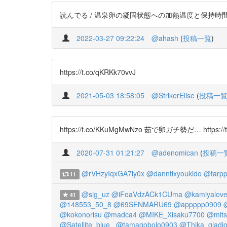
読んでる / 温泉卵の凝固状態への加熱温度と保持時間の影響 - J-
2022-03-27 09:22:24
@ahash
(
投稿一覧
)
https://t.co/qKRKk70vvJ
2021-05-03 18:58:05
@StrikerElise
(
投稿一
https://t.co/KKuMgMwNzo 茹で卵ガチ勢だ… https://t
2020-07-31 01:21:27
@adenomican
(
投稿一
@rVHzyIqxGA7iy0x
@danntixyoukido
@tarp
11
@sig_uz
@iFoaVdzACk1CUma
@kamiyalov
41
@148553_50_8
@69SENMARU69
@appppp0909
@kokonorisu
@madca4
@MIKE_Xisaku7700
@mits
@Satellite_blue_
@tamagobolo0903
@Thika_gladi