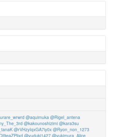
rare_wrwrd
@aquimuka
@Rigel_antena
ny_The_3rd
@kakounoshizimi
@kara3su
_tanaK
@rVHzyIqxGA7iy0x
@Ryon_non_1273
I9eaZPljxd
@yuduki1427
@yukimura_Alice