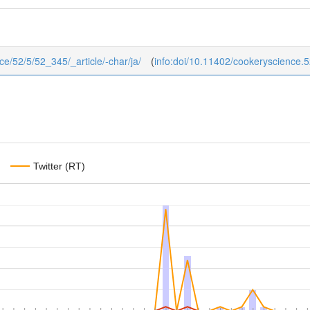
nce/52/5/52_345/_article/-char/ja/
(
info:doi/10.11402/cookeryscience.
Twitter (RT)