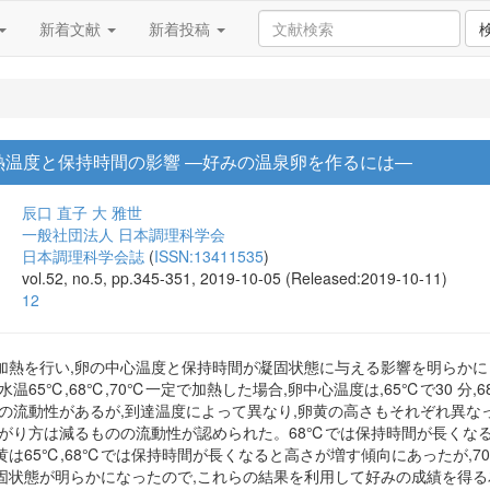
新着文献
新着投稿
熱温度と保持時間の影響 ―好みの温泉卵を作るには―
辰口 直子
大 雅世
一般社団法人 日本調理科学会
日本調理科学会誌
(
ISSN:13411535
)
vol.52, no.5, pp.345-351, 2019-10-05 (Released:2019-10-11)
12
加熱を行い,卵の中心温度と保持時間が凝固状態に与える影響を明らかに
温65℃,68℃,70℃一定で加熱した場合,卵中心温度は,65℃で30 分,6
の流動性があるが,到達温度によって異なり,卵黄の高さもそれぞれ異な
も広がり方は減るものの流動性が認められた。68℃では保持時間が長くなる
は65℃,68℃では保持時間が長くなると高さが増す傾向にあったが,
固状態が明らかになったので,これらの結果を利用して好みの成績を得る