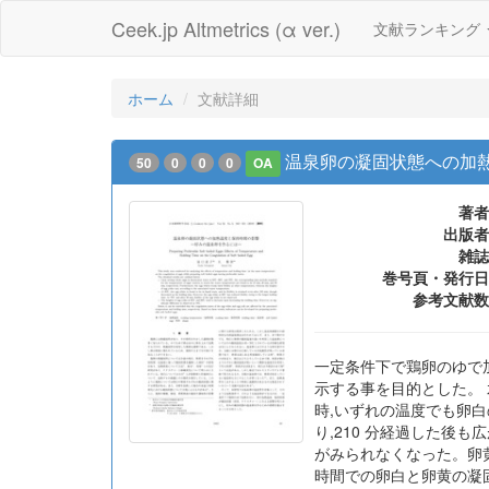
Ceek.jp Altmetrics (α ver.)
文献ランキング
ホーム
文献詳細
温泉卵の凝固状態への加
50
0
0
0
OA
著者
出版者
雑誌
巻号頁・発行日
参考文献数
一定条件下で鶏卵のゆで
示する事を目的とした。 水
時,いずれの温度でも卵白
り,210 分経過した後
がみられなくなった。卵黄
時間での卵白と卵黄の凝