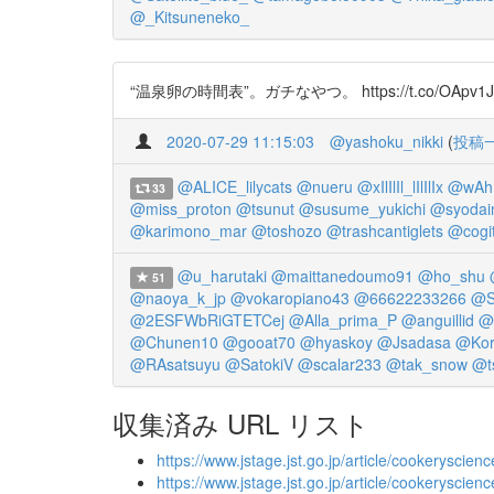
@_Kitsuneneko_
“温泉卵の時間表”。ガチなやつ。 https://t.co/OApv1JunuR
2020-07-29 11:15:03
@yashoku_nikki
(
投稿
@ALICE_lilycats
@nueru
@xIlIlIl_lIlIlIx
@wAh
33
@miss_proton
@tsunut
@susume_yukichi
@syodai
@karimono_mar
@toshozo
@trashcantiglets
@cogi
@u_harutaki
@maittanedoumo91
@ho_shu
51
@naoya_k_jp
@vokaropiano43
@66622233266
@S
@2ESFWbRiGTETCej
@Alla_prima_P
@anguillid
@
@Chunen10
@gooat70
@hyaskoy
@Jsadasa
@Kory
@RAsatsuyu
@SatokiV
@scalar233
@tak_snow
@t
収集済み URL リスト
https://www.jstage.jst.go.jp/article/cookeryscienc
https://www.jstage.jst.go.jp/article/cookeryscie