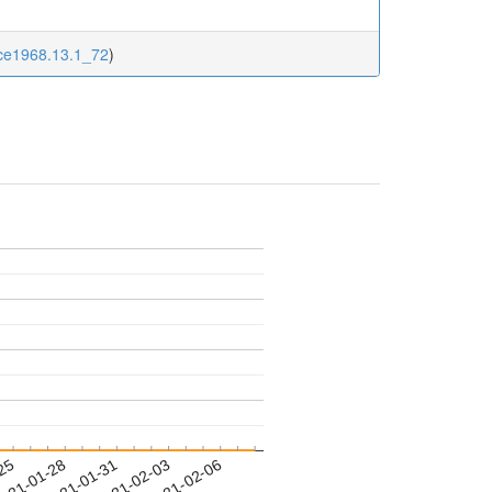
nce1968.13.1_72
)
-25
021-01-28
2021-01-31
2021-02-03
2021-02-06