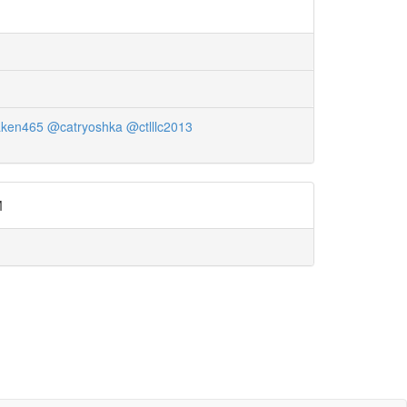
ken465
@catryoshka
@ctlllc2013
M