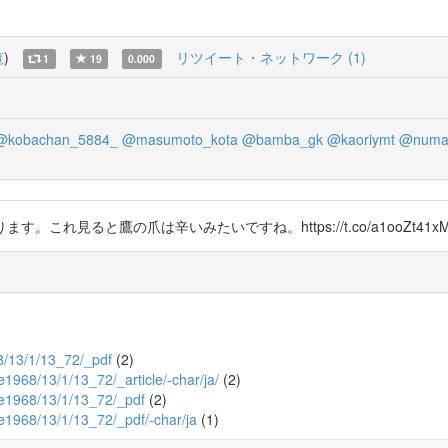
覧
)
リツイート・ネットワーク (1)
1
19
0.000
@kobachan_5884_
@masumoto_kota
@bamba_gk
@kaoriymt
@numa
ります。これ見ると鷹の爪は辛いみたいですね。https://t.co/a1ooZt41x
68/13/1/13_72/_pdf
(2)
ce1968/13/1/13_72/_article/-char/ja/
(2)
nce1968/13/1/13_72/_pdf
(2)
nce1968/13/1/13_72/_pdf/-char/ja
(1)