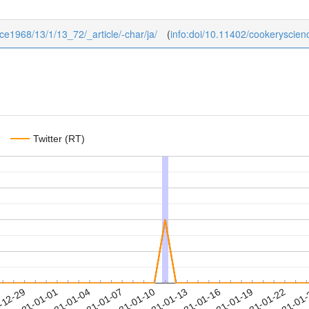
nce1968/13/1/13_72/_article/-char/ja/
(
info:doi/10.11402/cookeryscie
Twitter (RT)
2021-01-19
2021-01-22
2021-01
-12-29
2
2021-01-01
2021-01-04
2021-01-07
2021-01-10
2021-01-13
2021-01-16