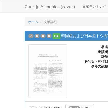
Ceek.jp Altmetrics (α ver.)
文献ランキング
ホーム
文献詳細
韓国産および日本産トウガ
7
0
0
0
OA
著者
出版者
雑誌
巻号頁・発行日
参考文献数
2023-08-24 13:33:04