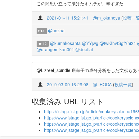
この間思い立って漬けたキムチが、辛すぎた
2021-01-11 15:21:41
@m_okaneya
(
投稿一
@uozaa
1
@kumakosanta
@YYjwg
@twKIhvtSgfYni24
12
@orangemikan001
@deeflat
@Lizreel_spindle 唐辛子の成分分析をした文献もあ
2019-03-09 16:26:08
@_HODA
(
投稿一覧
)
収集済み URL リスト
https://jstage.jst.go.jp/article/cookeryscience19
https://www.jstage.jst.go.jp/article/cookeryscien
https://www.jstage.jst.go.jp/article/cookeryscie
https://www.jstage.jst.go.jp/article/cookeryscie