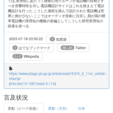
では,実用化にあたって聴覚心理グループが電話機の目標とす
べき音響特性を示し,電話機設計サイドはこれを踏まえて電話
機設計を行った.こうした過程を踏んで設計された電話機は世
界に例が少ない.ここではオーディオ技術に注目し,我が国の標
準電話機の実用化の概観の前編としてこうした研究実用化の
経過を述べる.
2023-07-18 23:50:22
知恵袋
1
はてなブックマーク
Twitter
1
18 + 21
Wikipedia
1 + 1
https://www.jstage.jst.go.jp/article/essfr/5/2/5_2_114/_article/-
char/ja/
(
info:doi/10.1587/essfr.5.114
)
言及状況
変動（ピーク前後）
変動（月別）
分布