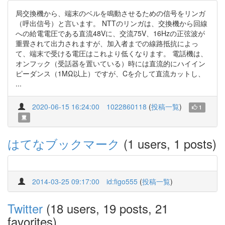
局交換機から、端末のベルを鳴動させるための信号をリンガ
（呼出信号）と言います。 NTTのリンガは、交換機から回線
への給電電圧である直流48Vに、交流75V、16Hzの正弦波が
重畳されて出力されますが、加入者までの線路抵抗によっ
て、端末で受ける電圧はこれより低くなります。 電話機は、
オンフック（受話器を置いている）時には直流的にハイイン
ピーダンス（1MΩ以上）ですが、Cを介して直流カットし、
...
2020-06-15 16:24:00
1022860118
(
投稿一覧
)
1
はてなブックマーク
(1 users, 1 posts)
2014-03-25 09:17:00
id:figo555
(
投稿一覧
)
Twitter
(18 users, 19 posts, 21
favorites)