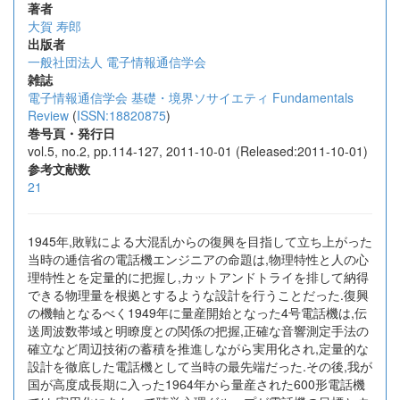
著者
大賀 寿郎
出版者
一般社団法人 電子情報通信学会
雑誌
電子情報通信学会 基礎・境界ソサイエティ Fundamentals
Review
(
ISSN:18820875
)
巻号頁・発行日
vol.5, no.2, pp.114-127, 2011-10-01 (Released:2011-10-01)
参考文献数
21
1945年,敗戦による大混乱からの復興を目指して立ち上がった
当時の逓信省の電話機エンジニアの命題は,物理特性と人の心
理特性とを定量的に把握し,カットアンドトライを排して納得
できる物理量を根拠とするような設計を行うことだった.復興
の機軸となるべく1949年に量産開始となった4号電話機は,伝
送周波数帯域と明瞭度との関係の把握,正確な音響測定手法の
確立など周辺技術の蓄積を推進しながら実用化され,定量的な
設計を徹底した電話機として当時の最先端だった.その後,我が
国が高度成長期に入った1964年から量産された600形電話機