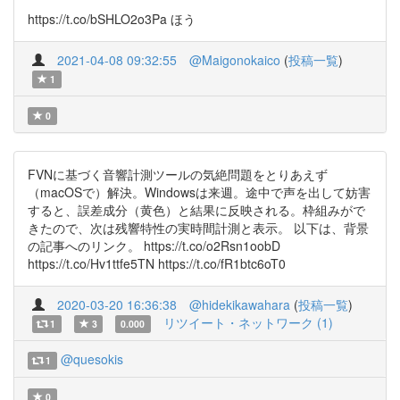
https://t.co/bSHLO2o3Pa ほう
2021-04-08 09:32:55
@Maigonokaico
(
投稿一覧
)
1
0
FVNに基づく音響計測ツールの気絶問題をとりあえず
（macOSで）解決。Windowsは来週。途中で声を出して妨害
すると、誤差成分（黄色）と結果に反映される。枠組みがで
きたので、次は残響特性の実時間計測と表示。 以下は、背景
の記事へのリンク。 https://t.co/o2Rsn1oobD
https://t.co/Hv1ttfe5TN https://t.co/fR1btc6oT0
2020-03-20 16:36:38
@hidekikawahara
(
投稿一覧
)
リツイート・ネットワーク (1)
1
3
0.000
@quesokis
1
0