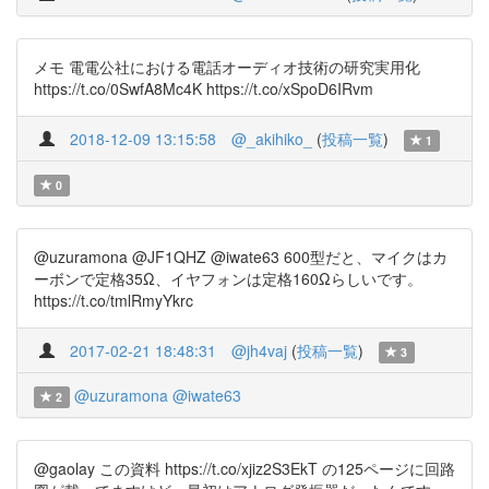
メモ 電電公社における電話オーディオ技術の研究実用化
https://t.co/0SwfA8Mc4K https://t.co/xSpoD6IRvm
2018-12-09 13:15:58
@_akihiko_
(
投稿一覧
)
1
0
@uzuramona @JF1QHZ @iwate63 600型だと、マイクはカ
ーボンで定格35Ω、イヤフォンは定格160Ωらしいです。
https://t.co/tmlRmyYkrc
2017-02-21 18:48:31
@jh4vaj
(
投稿一覧
)
3
@uzuramona
@iwate63
2
@gaolay この資料 https://t.co/xjiz2S3EkT の125ページに回路