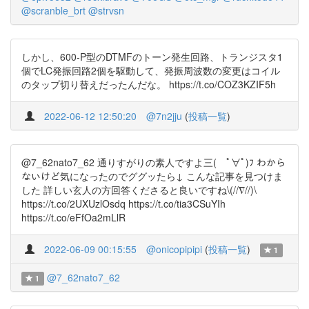
@scranble_brt
@strvsn
しかし、600-P型のDTMFのトーン発生回路、トランジスタ1
個でLC発振回路2個を駆動して、発振周波数の変更はコイル
のタップ切り替えだったんだな。 https://t.co/COZ3KZIF5h
2022-06-12 12:50:20
@7n2jju
(
投稿一覧
)
@7_62nato7_62 通りすがりの素人ですよ三( ﾟ∀ﾟ)ﾌ わから
ないけど気になったのでググッたら↓ こんな記事を見つけま
した 詳しい玄人の方回答くださると良いですね\(//∇//)\
https://t.co/2UXUzlOsdq https://t.co/tia3CSuYIh
https://t.co/eFfOa2mLlR
2022-06-09 00:15:55
@onicopipipi
(
投稿一覧
)
1
@7_62nato7_62
1