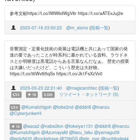
参考文献https://t.co/lWW6dWgV8r https://t.co/aATExJuj2e
2023-07-18 23:50:22
@m_atono
(
投稿一覧
)
音響測定・定量化技術の発展は電話機と共にあって国家の発
達の要であったことが時系列に書かれている資料。ラウドネ
スとか明瞭度は黒電話からある言葉なんだなぁ。 歴史の授業
は大嫌いだったけど、こういう歴史は大好物。
https://t.co/t6Wv8i5qSx https://t.co/Jk1FsXzVv0
2023-03-23 22:21:40
@magicarchtec
(
投稿一覧
)
リツイート・ネットワーク (5)
5
18
0.335
@KumaIchigoh
@tobe2nd
@dddrill
@inanzu
5
@CyberjunkerH
@asca2
@nabe2km
@tokeiya1131
@dddrill
@inanzu
16
@KumaIchigoh
@AzumayaM
@tacu_taku
@yamagu09
@eplv5632
@rockidrave
@706GS
@etc_mgr
@ruchitode44