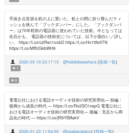
手抜き点音源を机の上に置いた。机との間に折り畳んだティ
ッシュを挟んで「ブックダンパー」にした。「ブックダンパ
ー」は70年程前の電話器に使われていた技術。今となっては
化石かも。 電話器の技術史については、以下が面白い／詳し
い。 https://t.co/o2Rsn1oobD https://t.co/Hv1ttfe5TN
https://t.co/MffUGkbWH9
2020-03-19 23:17:15
@hidekikawahara
(
投稿一覧
)
1
0
電電公社における電話オーディオ技術の研究実用化— 前編：
復興から成長の時代 — https://t.co/Ro2SO1xspQ 電電公社に
おける電話オーディオ技術の研究実用化— 後編：充足から商
品化の時代 — https://t.co/jR5iYBAskV
2020-01-22 11:54:55
@osakanataro2
(
投稿一覧
)