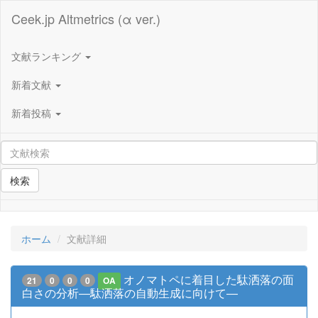
Ceek.jp Altmetrics (α ver.)
文献ランキング
新着文献
新着投稿
検索
ホーム
文献詳細
オノマトペに着目した駄洒落の面
21
0
0
0
OA
白さの分析―駄洒落の自動生成に向けて―