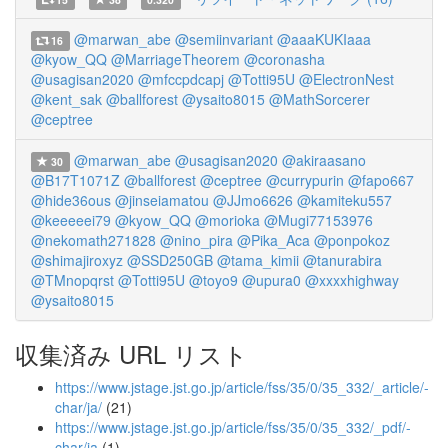
@marwan_abe
@semiinvariant
@aaaKUKIaaa
16
@kyow_QQ
@MarriageTheorem
@coronasha
@usagisan2020
@mfccpdcapj
@Totti95U
@ElectronNest
@kent_sak
@ballforest
@ysaito8015
@MathSorcerer
@ceptree
@marwan_abe
@usagisan2020
@akiraasano
30
@B17T1071Z
@ballforest
@ceptree
@currypurin
@fapo667
@hide36ous
@jinseiamatou
@JJmo6626
@kamiteku557
@keeeeei79
@kyow_QQ
@morioka
@Mugi77153976
@nekomath271828
@nino_pira
@Pika_Aca
@ponpokoz
@shimajiroxyz
@SSD250GB
@tama_kimii
@tanurabira
@TMnopqrst
@Totti95U
@toyo9
@upura0
@xxxxhighway
@ysaito8015
収集済み URL リスト
https://www.jstage.jst.go.jp/article/fss/35/0/35_332/_article/-
char/ja/
(21)
https://www.jstage.jst.go.jp/article/fss/35/0/35_332/_pdf/-
char/ja
(1)