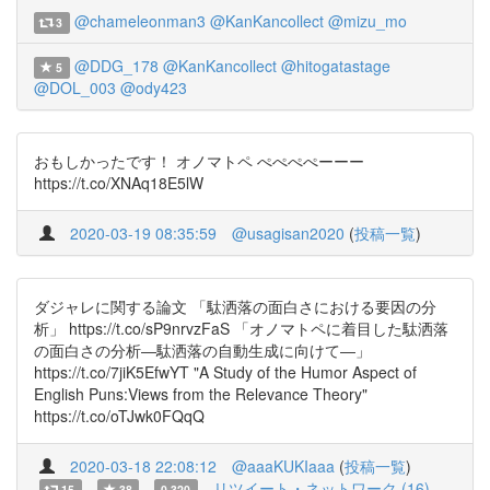
@chameleonman3
@KanKancollect
@mizu_mo
3
@DDG_178
@KanKancollect
@hitogatastage
5
@DOL_003
@ody423
おもしかったです！ オノマトペ ぺぺぺぺーーー
https://t.co/XNAq18E5lW
2020-03-19 08:35:59
@usagisan2020
(
投稿一覧
)
ダジャレに関する論文 「駄洒落の面白さにおける要因の分
析」 https://t.co/sP9nrvzFaS 「オノマトペに着目した駄洒落
の面白さの分析―駄洒落の自動生成に向けて―」
https://t.co/7jiK5EfwYT "A Study of the Humor Aspect of
English Puns:Views from the Relevance Theory"
https://t.co/oTJwk0FQqQ
2020-03-18 22:08:12
@aaaKUKIaaa
(
投稿一覧
)
リツイート・ネットワーク (16)
15
38
0.320