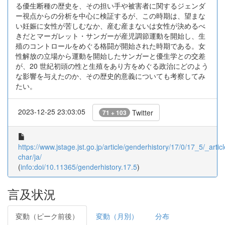
る優生断種の歴史を、その担い手や被害者に関するジェンダ
ー視点からの分析を中心に検証するが、この時期は、望まな
い妊娠に女性が苦しむなか、産む産まないは女性が決めるべ
きだとマーガレット・サンガーが産児調節運動を開始し、生
殖のコントロールをめぐる格闘が開始された時期である。女
性解放の立場から運動を開始したサンガーと優生学との交差
が、20 世紀初頭の性と生殖をあり方をめぐる政治にどのよう
な影響を与えたのか、その歴史的意義についても考察してみ
たい。
2023-12-25 23:03:05
Twitter
71 + 103
https://www.jstage.jst.go.jp/article/genderhistory/17/0/17_5/_articl
char/ja/
(
info:doi/10.11365/genderhistory.17.5
)
言及状況
変動（ピーク前後）
変動（月別）
分布