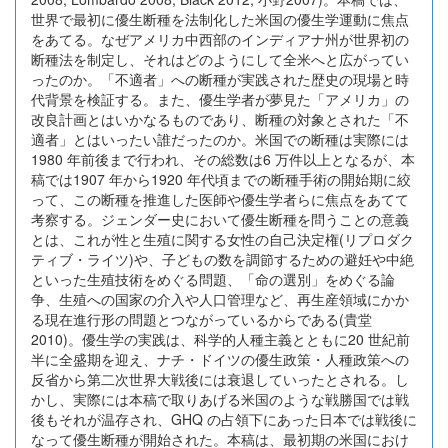
世界で最初に優生断種を法制化した米国の優生学運動に焦点
をあてる。なぜアメリカ中西部のインディアナ州が世界初の
断種法を制定し、それはどのようにして全米へと広がってい
ったのか。「不適者」への断種が実践された歴史の現場と時
代背景を検証する。また、優生学者が夢見た「アメリカ」の
改良計画とはいかなるものであり、断種の対象とされた「不
適者」とはいったい誰だったのか。米国での断種は実際には
1980 年前後まで行われ、その総数は6 万件以上となるが、本
稿では1907 年から1920 年代頃までの断種手術の開始期に絞
って、この断種を推進した医師や優生学者らに焦点をあてて
考察する。ジェンダー史において優生断種を問うことの意義
とは、これが性と生殖に関する女性の自己決定権(リプロダク
ティブ・ライツ)や、子どもの数を調節するための避妊や中絶
といった生殖技術をめぐる問題、「命の選別」をめぐる論
争、生殖への国家の介入や人口管理など、再生産領域にかか
る現在進行形の問題とつながっているからである(貴堂
2010)。優生学の実践は、科学的人種主義とともに20 世紀前
半に全盛期を迎え、ナチ・ドイツの優生政策・人種政策への
反省から第二次世界大戦後には衰退していったとされる。し
かし、実際には本稿で取りあげる米国のような戦勝国では戦
後もそれが温存され、GHQ の占領下にあった日本では戦後に
なって優生断種が開始された。本稿は、最初期の米国におけ