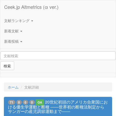
Ceek.jp Altmetrics (α ver.)
文献ランキング
新着文献
新着投稿
検索
ホーム
文献詳細
20世紀初頭のアメリカ合衆国にお
71
0
0
0
OA
ける優生学運動と断種 ――世界初の断種法制定から
サンガーの産児調節運動まで――