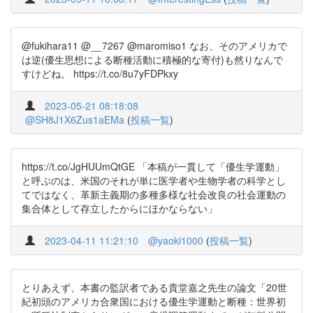
@fukihara11 @__7267 @maromiso1 なお、そのアメリカで
は逆(優生思想による断種活動に積極的な寄付)も然りなんで
すけどね。 https://t.co/8u7yFDPkxy
2023-05-21 08:18:08
@SH8J1X6Zus1aEMa
(
投稿一覧
)
https://t.co/JgHUUmQtGE 「本稿が一貫して「優生学運動」
と呼ぶのは、米国のそれが単に医学者や生物学者の科学とし
てではなく、革新主義期の多種多様な社会改良の社会運動の
集合体として存立したからにほかならない」
2023-04-11 11:21:10
@yaoki1000
(
投稿一覧
)
とりあえず、本書の監訳者である貴堂嘉之先生の論文「20世
紀初頭のアメリカ合衆国における優生学運動と断種：世界初