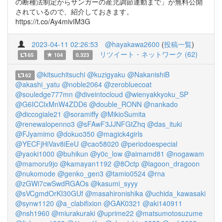
の断種法制定からサンガーの産児調節運動まで」が無料公開
されているので、紹介しておきます。
https://t.co/Ay4mivIM3G
2023-04-11 02:26:53
@hayakawa2600
(
投稿一覧
)
リツイート・ネットワーク (62)
65
104
0.323
@kitsuchitsuchi
@kuzigyaku
@NakanishiB
62
@akashi_yatu
@noble2064
@zerobluecoat
@souledge777mn
@diveintocloud
@wienyakkyoku_SP
@G6ICClxMnW4ZDD6
@double_RONN
@nankado
@diccogiale21
@soramiffy
@MikioSumita
@renewalopenno3
@sFAwF3JJNFGtZhq
@das_ituki
@FJyamimo
@dokuo350
@magick4girls
@YECFjHiVav8iEeU
@cao58020
@periodoespecial
@yaoki1000
@buhikun
@y0c_low
@aimamd81
@nogawam
@mamoru9jo
@kamayan1192
@8Octp
@lagoon_dragoon
@nukomode
@genko_gen3
@tamio0524
@rna
@zGWi7cwSwdRGAOs
@kasumi_syyy
@sVCgmdOrKI30GUf
@masahironishika
@uchida_kawasaki
@synw1120
@a_clabifixion
@GAK0321
@aki140911
@nsh1960
@miurakuraki
@uprime22
@matsumotosuzume