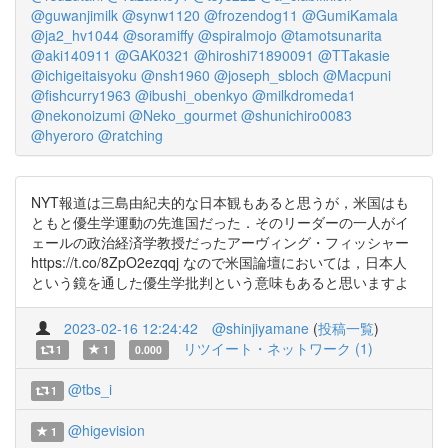
@guwanjimilk
@synw1120
@frozendog11
@GumiKamala
@ja2_hv1044
@soramiffy
@spiralmojo
@tamotsunarita
@aki140911
@GAK0321
@hiroshi71890091
@TTakasie
@ichigeitaisyoku
@nsh1960
@joseph_sbloch
@Macpuni
@fishcurry1963
@ibushi_obenkyo
@milkdromeda1
@nekonoizumi
@Neko_gourmet
@shunichiro0083
@hyeroro
@ratching
NYT報道は三島由紀夫的な日本観もあると思うが，米国はも
ともと優生学運動の先進国だった．そのリーダーの一人がイ
ェールの政治経済学教授だったアーヴィング・フィッシャー
https://t.co/8ZpO2ezqqj なので米国論壇においては，日本人
という鏡を通した優生学批判という意味もあると思いますよ
2023-02-16 12:24:42
@shinjiyamane
(
投稿一覧
)
リツイート・ネットワーク (1)
1
1
0.000
@tbs_i
1
@higevision
1