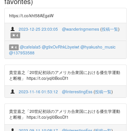
favorites)
https://t.co/kht58AEgaW
2023-12-25 23:03:05
@wanderingmemes
(
投稿一覧
)
4
@cafelala5
@g9xOvRhkLbyeiwt
@hyakusho_music
4
@1379S3588
貴堂嘉之「20世紀初頭のアメリカ合衆国における優生学運動
と断種」 https://t.co/yqI0BooDf1
2023-11-16 01:53:12
@InterestingEss
(
投稿一覧
)
貴堂嘉之「20世紀初頭のアメリカ合衆国における優生学運動
と断種」 https://t.co/yqI0BooDf1
2023-09-11 10:08:17
@InterestingEss
(
投稿一覧
)