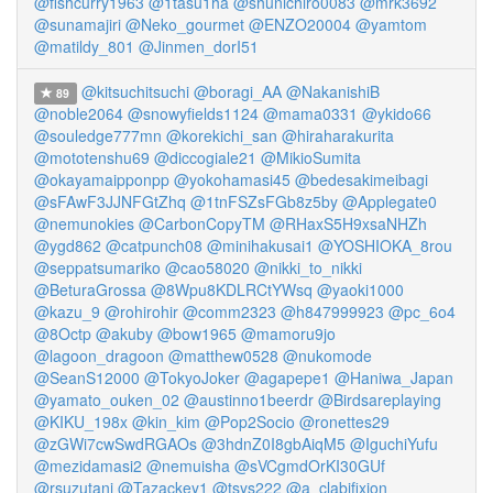
@fishcurry1963
@1tasu1ha
@shunichiro0083
@mrk3692
@sunamajiri
@Neko_gourmet
@ENZO20004
@yamtom
@matildy_801
@Jinmen_dorI51
@kitsuchitsuchi
@boragi_AA
@NakanishiB
89
@noble2064
@snowyfields1124
@mama0331
@ykido66
@souledge777mn
@korekichi_san
@hiraharakurita
@mototenshu69
@diccogiale21
@MikioSumita
@okayamaipponpp
@yokohamasi45
@bedesakimeibagi
@sFAwF3JJNFGtZhq
@1tnFSZsFGb8z5by
@Applegate0
@nemunokies
@CarbonCopyTM
@RHaxS5H9xsaNHZh
@ygd862
@catpunch08
@minihakusai1
@YOSHIOKA_8rou
@seppatsumariko
@cao58020
@nikki_to_nikki
@BeturaGrossa
@8Wpu8KDLRCtYWsq
@yaoki1000
@kazu_9
@rohirohir
@comm2323
@h847999923
@pc_6o4
@8Octp
@akuby
@bow1965
@mamoru9jo
@lagoon_dragoon
@matthew0528
@nukomode
@SeanS12000
@TokyoJoker
@agapepe1
@Haniwa_Japan
@yamato_ouken_02
@austinno1beerdr
@Birdsareplaying
@KIKU_198x
@kin_kim
@Pop2Socio
@ronettes29
@zGWi7cwSwdRGAOs
@3hdnZ0I8gbAiqM5
@IguchiYufu
@mezidamasi2
@nemuisha
@sVCgmdOrKI30GUf
@rsuzutani
@Tazackey1
@tsys222
@a_clabifixion