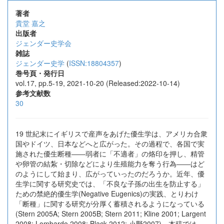
著者
貴堂 嘉之
出版者
ジェンダー史学会
雑誌
ジェンダー史学
(
ISSN:18804357
)
巻号頁・発行日
vol.17, pp.5-19, 2021-10-20 (Released:2022-10-14)
参考文献数
30
19 世紀末にイギリスで産声をあげた優生学は、アメリカ合衆
国やドイツ、日本などへと広がった。その過程で、各国で実
施された優生断種――弱者に「不適者」の烙印を押し、精管
や卵管の結紮・切除などにより生殖能力を奪う行為――はど
のようにして始まり、広がっていったのだろうか。近年、優
生学に関する研究史では、「不良な子孫の出生を防止する」
ための禁絶的優生学(Negative Eugenics)の実践、とりわけ
「断種」に関する研究が分厚く蓄積されるようになっている
(Stern 2005A; Stern 2005B; Stern 2011; Kline 2001; Largent
2008; Lombardo 2008; Black 2012; 小野2007)。本稿では、