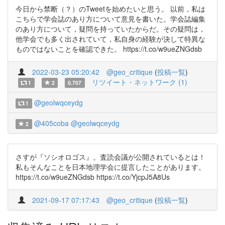
今日から禁断（？）のTweetを始めたいと思う。 以前，私は
こちらで学会誌のあり方について意見を書いた。学会誌編集
のあり方について，疑問を持っていたからだ。その疑問は，
他学会でも多く出されていて，私自身の経験が決して特異な
ものではないことを確認できた。 https://t.co/w9ueZNGdsb
2022-03-23 05:20:42
@geo_critique
(
投稿一覧
)
リツイート・ネットワーク (1)
1
2
0.707
@geolwqceydg
1
@405coba
@geolwqceydg
2
さすが『ソシオロゴス』。査読会議が公開されているとは！
私もそんなことを日本地理学会に提言したことがあります。
https://t.co/w9ueZNGdsb https://t.co/YjcpJ5A8Us
2021-09-17 07:17:43
@geo_critique
(
投稿一覧
)