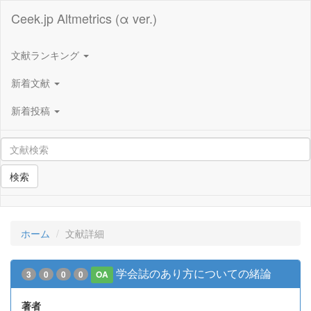
Ceek.jp Altmetrics (α ver.)
文献ランキング
新着文献
新着投稿
検索
ホーム
文献詳細
学会誌のあり方についての緒論
3
0
0
0
OA
著者