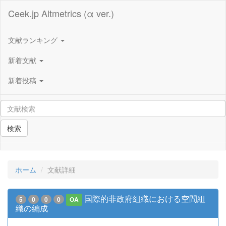
Ceek.jp Altmetrics (α ver.)
文献ランキング
新着文献
新着投稿
検索
ホーム
文献詳細
国際的非政府組織における空間組
5
0
0
0
OA
織の編成