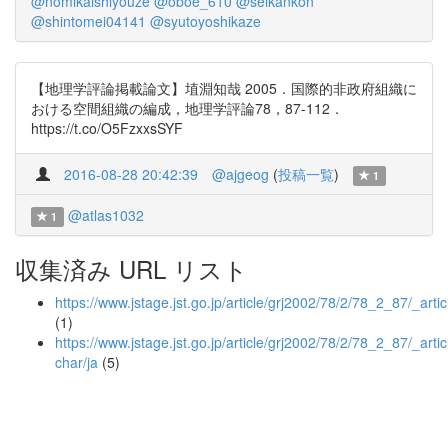
@nomikaishiyouze
@oboe_610
@seikankon
@shintomei04141
@syutoyoshikaze
【地理学評論掲載論文】埴淵知哉 2005．国際的非政府組織に
おける空間組織の編成，地理学評論78，87-112．
https://t.co/O5FzxxsSYF
2016-08-28 20:42:39
@ajgeog
(
投稿一覧
)
1
@atlas1032
1
収集済み URL リスト
https://www.jstage.jst.go.jp/article/grj2002/78/2/78_2_87/_artic
(1)
https://www.jstage.jst.go.jp/article/grj2002/78/2/78_2_87/_artic
char/ja
(5)