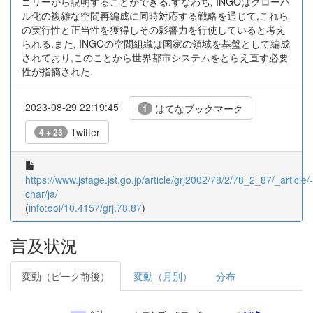
ゴリーから説明することができる.すなわち, INGOはグローバ
ル化の複雑な空間再編成に同時対応する戦略を通じて,これら
の実行性と正当性を獲得しその影響力を行使していると考え
られる.また, INGOの空間組織は国家の領域を基盤として編成
されており,このことから世界都市システムをとらえ直す必要
性が指摘された.
2023-08-29 22:19:45
はてなブックマーク
1
Twitter
4 + 23
https://www.jstage.jst.go.jp/article/grj2002/78/2/78_2_87/_article/-
char/ja/
(
info:doi/10.4157/grj.78.87
)
言及状況
変動（ピーク前後）
変動（月別）
分布