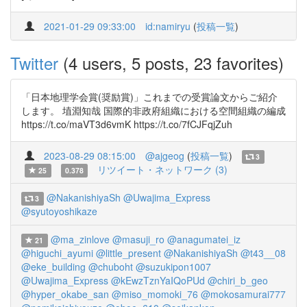
2021-01-29 09:33:00
id:namiryu
(
投稿一覧
)
Twitter
(4 users, 5 posts, 23 favorites)
「日本地理学会賞(奨励賞)」これまでの受賞論文からご紹介
します。 埴淵知哉 国際的非政府組織における空間組織の編成
https://t.co/maVT3d6vmK https://t.co/7fCJFqjZuh
2023-08-29 08:15:00
@ajgeog
(
投稿一覧
)
3
リツイート・ネットワーク (3)
25
0.378
@NakanishiyaSh
@Uwajima_Express
3
@syutoyoshikaze
@ma_zinlove
@masuji_ro
@anagumatei_iz
21
@higuchi_ayumi
@little_present
@NakanishiyaSh
@t43__08
@eke_building
@chuboht
@suzukipon1007
@Uwajima_Express
@kEwzTznYaIQoPUd
@chiri_b_geo
@hyper_okabe_san
@miso_momoki_76
@mokosamurai777