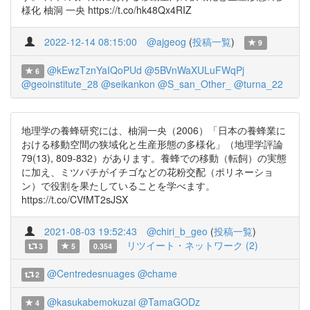
様化 柚洞 一央 https://t.co/hk48Qx4RIZ
2022-12-14 08:15:00
@ajgeog
(
投稿一覧
)
9
@kEwzTznYaIQoPUd
@5BVnWaXULuFWqPj
6
@geoinstitute_28
@seikankon
@S_san_Other_
@turna_22
地理学の養蜂研究には、柚洞一央（2006）「日本の養蜂業に
おける移動空間の狭域化と生産形態の多様化」（地理学評論
79(13), 809-832）があります。養蜂での移動（転飼）の実態
に加え、ミツバチがイチゴなどの花粉交配（ポリネーショ
ン）で役割を果たしていることを学べます。
https://t.co/CVfMT2sJSX
2021-08-03 19:52:43
@chiri_b_geo
(
投稿一覧
)
リツイート・ネットワーク (2)
3
5
0.354
@Centredesnuages
@chame
2
@kasukabemokuzai
@TamaGODz
4