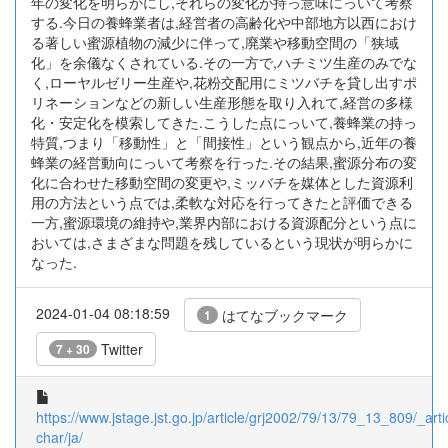
年の変化を明らかにし,それらの変化が持っ意味にっいて考察
する.今日の養蜂業者は,経営者の高齢化や中部地方以西におけ
る著しい蜜源植物の減少に伴って,廃業や移動空間の「狭域
化」を余儀なくされている.その一方で,ハチミツ生産のみでな
く,ローヤルゼリー生産や,花粉交配用にミツバチを貸し出すポ
リネーションなどの新しい生産形態を取り入れて,経営の多様
化・安定化を模索してきた.こうした点にっいて,養蜂業の持っ
特質,つまり「移動性」と「間接性」という観点から,近年の養
蜂業の経営動向にっいて考察を行った.その結果,蜜源分布の変
化に合わせた移動空間の変更や,ミッバチを媒体とした資源利
用の方法という点では,柔軟な対応を行ってきたと評価できる
一方,蜜源環境の維持や,業界内部における資源配分という点に
おいては,さまざまな問題を残しているという現状が明らかに
なった.
2024-01-04 08:18:59
はてなブックマーク
1
Twitter
7 + 30
https://www.jstage.jst.go.jp/article/grj2002/79/13/79_13_809/_artic
char/ja/