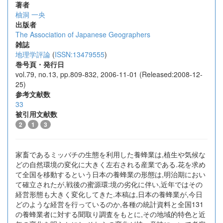
著者
柚洞 一央
出版者
The Association of Japanese Geographers
雑誌
地理学評論
(
ISSN:13479555
)
巻号頁・発行日
vol.79, no.13, pp.809-832, 2006-11-01 (Released:2008-12-
25)
参考文献数
33
被引用文献数
2
1
3
家畜であるミッバチの生態を利用した養蜂業は,植生や気候な
どの自然環境の変化に大きく左右される産業である.花を求め
て全国を移動するという日本の養蜂業の形態は,明治期におい
て確立されたが,戦後の蜜源環:境の劣化に伴い,近年ではその
経営形態も大きく変化してきた.本稿は,日本の養蜂業が,今日
どのような経営を行っているのか,各種の統計資料と全国131
の養蜂業者に対する聞取り調査をもとに,その地域的特色と近