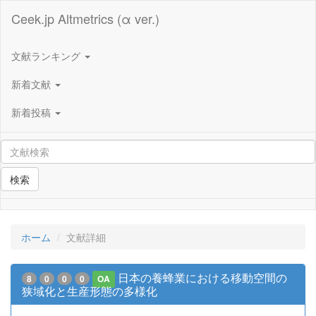
Ceek.jp Altmetrics (α ver.)
文献ランキング
新着文献
新着投稿
検索
ホーム
文献詳細
日本の養蜂業における移動空間の
8
0
0
0
OA
狭域化と生産形態の多様化