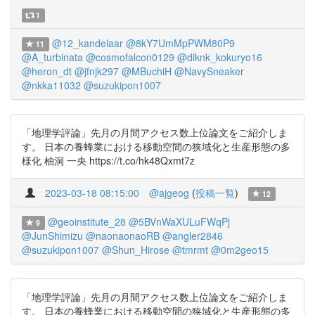
1
@12_kandelaar
@8kY7UmMpPWM80P9
11
@A_turbinata
@cosmofalcon0129
@diknk_kokuryo16
@heron_dt
@jfnjk297
@MBuchiH
@NavySneaker
@nkka11032
@suzukipon1007
「地理学評論」先月の月間アクセス数上位論文をご紹介しま
す。 日本の養蜂業における移動空間の狭域化と生産形態の多
様化 柚洞 一央 https://t.co/hk48Qxmt7z
2023-03-18 08:15:00
@ajgeog
(
投稿一覧
)
12
@geoinstitute_28
@5BVnWaXULuFWqPj
9
@JunShimizu
@naonaonaoRB
@angler2846
@suzukipon1007
@Shun_Hirose
@tmrmt
@0m2geo15
「地理学評論」先月の月間アクセス数上位論文をご紹介しま
す。 日本の養蜂業における移動空間の狭域化と生産形態の多