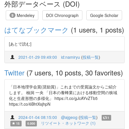
外部データベース (DOI)
Mendeley
DOI Chronograph
Google Scholar
9
はてなブックマーク
(1 users, 1 posts)
[あとで読む]
2021-01-29 09:49:00
id:namiryu
(
投稿一覧
)
Twitter
(7 users, 10 posts, 30 favorites)
「日本地理学会賞(奨励賞)」これまでの受賞論文からご紹介
します。 柚洞 一央 「日本の養蜂業における移動空間の狭域
化と生産形態の多様化」 https://t.co/gJcAYvZTb5
https://t.co/6BhtXsjhpN
2024-01-04 08:15:00
@ajgeog
(
投稿一覧
)
1
リツイート・ネットワーク (1)
15
0.000