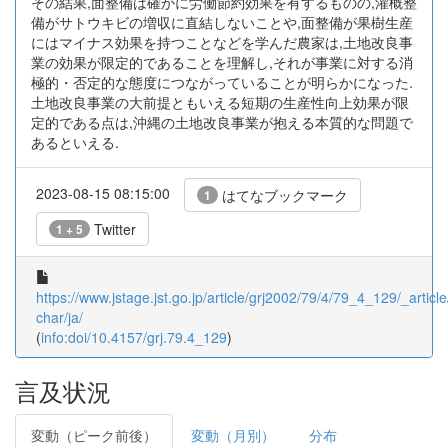
その結果,面整備は確かに労働節約効果を有するものの,灌概整
備がサトウキビの増収に直結しないことや,面整備が果樹生産
にはマイナス効果を持つことなどを学んだ農家は,土地改良事
業の効果が限定的であることを理解し,それが事業に対する消
極的・否定的な態度につながっていることが明らかになった.
土地改良事業の大前提ともいえる短期の生産性向上効果が限
定的である点は,沖縄の土地改良事業が抱える本質的な問題で
あるといえる.
2023-08-15 08:15:00
はてなブックマーク
1
Twitter
1 + 5
https://www.jstage.jst.go.jp/article/grj2002/79/4/79_4_129/_article
char/ja/
(
info:doi/10.4157/grj.79.4_129
)
言及状況
変動（ピーク前後）
変動（月別）
分布