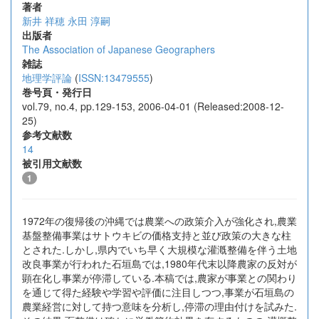
著者
新井 祥穂
永田 淳嗣
出版者
The Association of Japanese Geographers
雑誌
地理学評論
(
ISSN:13479555
)
巻号頁・発行日
vol.79, no.4, pp.129-153, 2006-04-01 (Released:2008-12-
25)
参考文献数
14
被引用文献数
1
1972年の復帰後の沖縄では農業への政策介入が強化され,農業
基盤整備事業はサトウキビの価格支持と並び政策の大きな柱
とされた.しかし,県内でいち早く大規模な灌漑整備を伴う土地
改良事業が行われた石垣島では,1980年代末以降農家の反対が
顕在化し事業が停滞している.本稿では,農家が事業との関わり
を通じて得た経験や学習や評価に注目しつつ,事業が石垣島の
農業経営に対して持つ意味を分析し,停滞の理由付けを試みた.