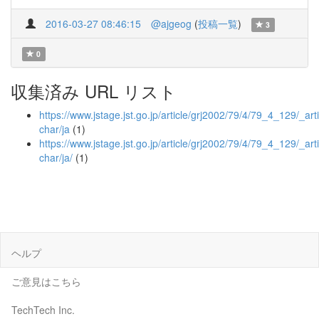
2016-03-27 08:46:15
@ajgeog
(
投稿一覧
)
3
0
収集済み URL リスト
https://www.jstage.jst.go.jp/article/grj2002/79/4/79_4_129/_arti
char/ja
(1)
https://www.jstage.jst.go.jp/article/grj2002/79/4/79_4_129/_arti
char/ja/
(1)
ヘルプ
ご意見はこちら
TechTech Inc.