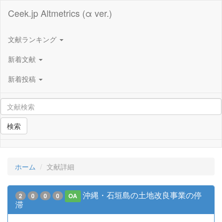
Ceek.jp Altmetrics (α ver.)
文献ランキング
新着文献
新着投稿
検索
ホーム
文献詳細
沖縄・石垣島の土地改良事業の停
2
0
0
0
OA
滞