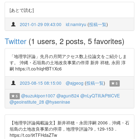
[あとで読む]
2021-01-29 09:43:00
id:namiryu
(
投稿一覧
)
Twitter
(1 users, 2 posts, 5 favorites)
「地理学評論」先月の月間アクセス数上位論文をご紹介しま
す。 沖縄・石垣島の土地改良事業の停滞 新井 祥穂, 永田 淳
嗣 https://t.co/hIqHBT1Xc6
2023-08-15 08:15:00
@ajgeog
(
投稿一覧
)
5
@suzukipon1007
@aguni524
@nLyQTllUkP8lCVE
5
@geoinstitute_28
@hyaeninae
【地理学評論掲載論文】新井祥穂・永田淳嗣 2006．沖縄・石
垣島の土地改良事業の停滞，地理学評論79，129-153．
https://t.co/9tTFHdaZTw