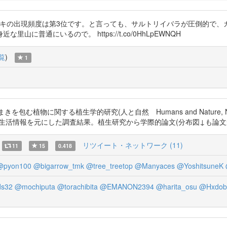
、ホオノキの出現頻度は第3位です。と言っても、サルトリイバラが圧倒的で
普通にいるので。 https://t.co/0HhLpEWNQH
覧
)
1
包む植物に関する植生学的研究(人と自然 Humans and Nature, No.
0年代)の生活情報を元にした調査結果。植生研究から学際的論文(分布図↓も論文から)。 http
リツイート・ネットワーク (11)
11
15
0.418
@pyon100
@bigarrow_tmk
@tree_treetop
@Manyaces
@YoshitsuneK
ds32
@mochiputa
@torachibita
@EMANON2394
@harita_osu
@Hxdob