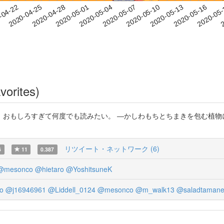
2020-05-13
2020-05-16
2020-05
-04-22
2
2020-04-25
2020-04-28
2020-05-01
2020-05-04
2020-05-07
2020-05-10
vorites)
すぎて何度でも読みたい。 ―かしわもちとちまきを包む植物に関する植生学的研究
リツイート・ネットワーク (6)
6
11
0.387
@mesonco
@hietaro
@YoshitsuneK
o
@j16946961
@Liddell_0124
@mesonco
@m_walk13
@saladtamane