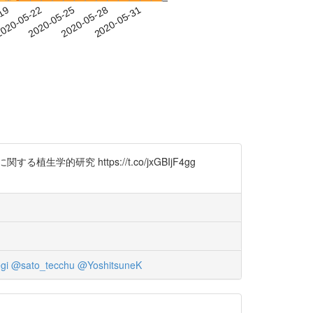
-19
020-05-22
2020-05-25
2020-05-28
2020-05-31
 https://t.co/jxGBIjF4gg
gi
@sato_tecchu
@YoshitsuneK