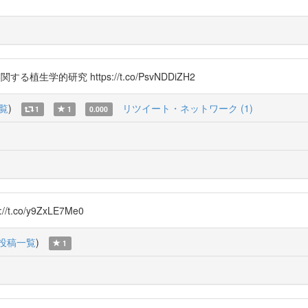
る植生学的研究 https://t.co/PsvNDDiZH2
覧
)
リツイート・ネットワーク (1)
1
1
0.000
co/y9ZxLE7Me0
投稿一覧
)
1