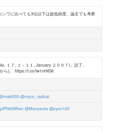
、カシワに比べても3位以下は超低頻度。論文でも考察
 １７, １－１１, January ２００７)」読了。
s://t.co/Iw1nHilSlt
@maki555
@myco_radical
pIPhk6Whsn
@Manyaces
@pyon100