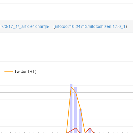
17/0/17_1/_article/-char/ja/
(
info:doi/10.24713/hitotoshizen.17.0_1
)
Twitter (RT)