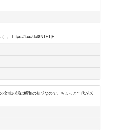
s://t.co/dcf8N1FTjF
論文の文献の話は昭和の初期なので、ちょっと年代がズ