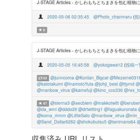
J-STAGE Articles - かしわもちとちまきを包む植物に関す
2020-05-06 02:35:45
@Photo_chanmaru
(
投
0
J-STAGE Articles - かしわもちとちまきを包む植物に
2020-05-05 16:45:58
@yokogawa12
(
投稿一
@junncoma
@Kontan_Bigcat
@Mezame031
33
@katotakumi
@InamotoYuta
@johji_best
@ttymd
@
@manbow_virus
@kamefuji
@kino_cco330
@rex_t
@sterna3
@aecbiem
@makkotwitt
@beruber
47
@da_wmi
@dddo2it
@drtwitting1
@faguskuronata
@koma_mmm
@LittleSato
@manbow_virus
@min__
@Sand_Dollar6262
@shokubutsu5
@tanimano64
@
収集済み URL リスト