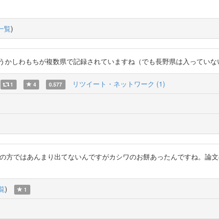
一覧
)
キを使うかしわもちが複数県で記録されていますね（でも長野県は入っていない）。 http
リツイート・ネットワーク (1)
1
4
0.577
もちは北の方ではあんまり出てないんですがカシワのお餅あったんですね。
覧
)
1