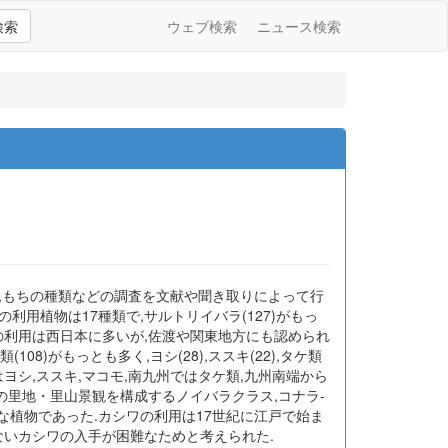
検索
ウェブ検索
ニュース検索
形態,もちの種類などの調査を文献や聞き取りによって行
型の利用植物は17種類で,サルトリイバラ(127)がもっ
リイバラの利用は西日本に多いが,佐渡や関東地方にも認められ
08)がもっとも多く,ヨシ(28),ススキ(22),タケ類
本側ではヨシ,ススキ,マコモ,南九州ではタケ類,九州南端から
域の里地・里山景観を構成するノイバラクラス,コナラ-
な植物であった.カシワの利用は17世紀に江戸で始ま
ないカシワの入手が困難なためと考えられた.