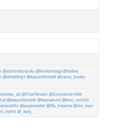
k
@alchmistonpuku
@kinoboriyagi
@haltaq
m
@drtwitting1
@kasumiforest8
@nama_books
ackneko_a5
@CharStream
@Comptonia1998
uji
@kasumiforest8
@katotakumi
@kino_cco330
anana05c
@puyamaster
@Ra_koyama
@rex_toyo
o_hydra
@_spaj_