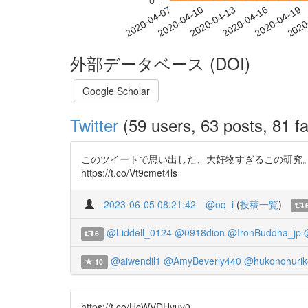
0
2020-04-13
2020-04-16
2020-04-19
2020
2020-04-07
2020-04-10
外部データベース (DOI)
Google Scholar
Twitter
(59 users, 63 posts, 81 fa
このツイートで思い出した、大好物すぎるこの研究。おもしろ
https://t.co/Vt9cmet4ls
2023-06-05 08:21:42
@oq_i
(
投稿一覧
)
@Liddell_0124
@0918dion
@IronBuddha_jp
6
@aiwendil1
@AmyBeverly440
@hukonohurik
10
https://t.co/HcWVDHyuy0