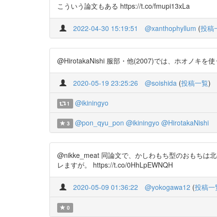
こういう論文もある https://t.co/fmupi13xLa
2022-04-30 15:19:51
@xanthophyllum
(
投稿
@HirotakaNishi 服部・他(2007)では、ホオノ
2020-05-19 23:25:26
@soishida
(
投稿一覧
)
@ikiningyo
1
@pon_qyu_pon
@ikiningyo
@HirotakaNishi
3
@nikke_meat 同論文で、かしわもち型のお
レますが。 https://t.co/0HhLpEWNQH
2020-05-09 01:36:22
@yokogawa12
(
投稿一
0