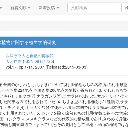
新着文献
新着投稿
む植物に関する植生学的研究
兵庫県立人と自然の博物館
人と自然
(
ISSN:09181725
)
vol.17, pp.1-11, 2007 (Released:2019-03-03)
れる全国のかしわもち,ちまきについて,利用植物,もちの名称,葉の利用
りかしわもち型224地点,ちまき型200地点の情報が得られた. 3. かしわもち
ホオノキ(7),ミョウガ(7),ナラガシワ(5),コナラ(4)であった.サルト
た関東地方で利用されていた. 4. ちまき型の利用植物は21種類で,ササ類(1
トウ(7),トチノキ(4),ナラガシワ(4)であった.裏日本側ではササ類,表日
く利用されていた. 5. カシワを除く節句もちの利用植物は,各々の地
団,ヨシクラス,ススキクラスなどの代表的な構成種であり,きわめて身近
世紀初頭も関東周辺で止まっていた.その要因として里地・里山の植物では