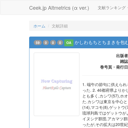
Ceek.jp Altmetrics (α ver.)
文献ランキング
ホーム
文献詳細
かしわもちとちまきを包
59
0
0
0
OA
出版者
雑誌
巻号頁・発行日
1. 端午の節句に供えら
った. 2. 46都府県よ
とも多く,カシワ(57),
た.カシワは東京を中心とし
(14),マコモ(8),ゲッ
琉球列島ではゲットウがよ
イヌシデ群団,アカマツ群
ったが,その拡大は20