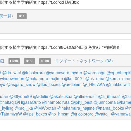
る植生学的研究 https://t.co/kxHJvrB0id
稿一覧
)
1
関する植生学的研究 https://t.co/98OstOsP4E 参考文献 #柏餅調査
覧
)
リツイート・ネットワーク (33)
38
55
0.508
8
@da_wmi
@tricolororo
@yamawaro_hydra
@wordcage
@openthepk
windowmoon
@nakamura_hajime
@ko_0021
@nk_ema
@koma_mm
oyo
@asgard_snow
@tips_boxes
@aecbiem
@_HETAKA
@makkotwitt
utan
@66yune99
@adelie
@akatsukaa
@allmendstr
@a_iijimaa1
@bl
@haltaq
@HigasaOuto
@InamotoYuta
@johji_best
@junncoma
@kamef
kylling
@moji_ka
@MWbotan
@nakamura_hajime
@nama_books
@n
TatamiyaW
@tips_boxes
@to_hmsm
@tricolororo
@vaito_
@yamawar