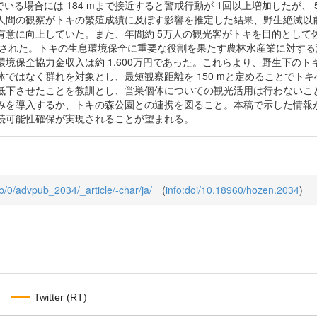
でいる場合には 184 mまで接近すると警戒行動が 1回以上増加したが、 
人間の観察がトキの繁殖成績に及ぼす影響を推定した結果、野生絶滅以
有意に向上していた。また、年間約 5万人の観光客がトキを目的として
推定された。トキの生息環境保全に重要な役割を果たす農林水産業に対する波
境保全協力金収入は約 1,600万円であった。これらより、野生下のトキ
ではなく群れを対象とし、最短観察距離を 150 mと定めることでトキ
低下させたことを教訓とし、営巣個体についての観光活用は行わないこと
みを導入するか、トキの森公園との連携を図ること。本稿で示した情報
続可能性確保が実現されることが望まれる。
ub/0/advpub_2034/_article/-char/ja/
(
info:doi/10.18960/hozen.2034
)
Twitter (RT)