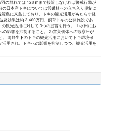
5羽の群れでは 128 mまで接近しなければ警戒行動が
前の日本産トキについては営巣林への立ち入り規制に
佐渡島に来島しており、トキの観光活用がもたらす経
及効果は約 3,460万円、飼育トキの公開施設であ
の観光活用に対して 3つの提言を行う。 1)水田にお
への影響を抑制すること。 2)営巣個体への観察圧が
。 3)野生下のトキの観光活用においてトキ環境保
が活用され、トキへの影響を抑制しつつ、観光活用を