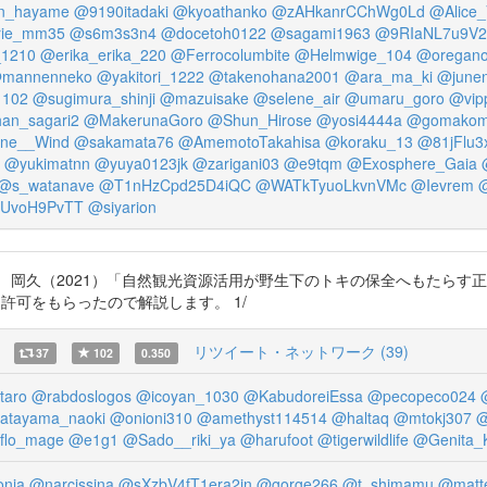
n_hayame
@9190itadaki
@kyoathanko
@zAHkanrCChWg0Ld
@Alice
ie_mm35
@s6m3s3n4
@docetoh0122
@sagami1963
@9RIaNL7u9V2
_1210
@erika_erika_220
@Ferrocolumbite
@Helmwige_104
@oregan
mannenneko
@yakitori_1222
@takenohana2001
@ara_ma_ki
@junen
1102
@sugimura_shinji
@mazuisake
@selene_air
@umaru_goro
@vip
han_sagari2
@MakerunaGoro
@Shun_Hirose
@yosi4444a
@gomako
ine__Wind
@sakamata76
@AmemotoTakahisa
@koraku_13
@81jFlu3
@yukimatnn
@yuya0123jk
@zarigani03
@e9tqm
@Exosphere_Gaia
@s_watanave
@T1nHzCpd25D4iQC
@WATkTyuoLkvnVMc
@Ievrem
@
UvoH9PvTT
@siyarion
 岡久（2021）「自然観光資源活用が野生下のトキの保全へもたらす正
i 著者に許可をもらったので解説します。 1/
リツイート・ネットワーク (39)
37
102
0.350
otaro
@rabdoslogos
@icoyan_1030
@KabudoreiEssa
@pecopeco024
atayama_naoki
@onioni310
@amethyst114514
@haltaq
@mtokj307
@
flo_mage
@e1g1
@Sado__riki_ya
@harufoot
@tigerwildlife
@Genita_
nia
@narcissina
@sXzbV4fT1era2jn
@gorge266
@t_shimamu
@matte