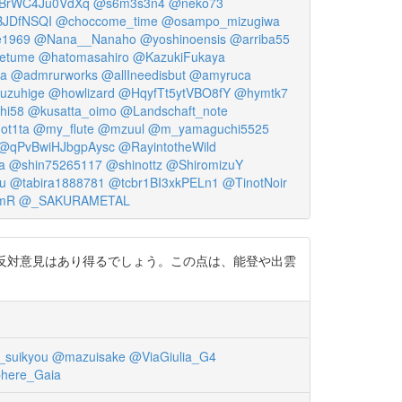
BrWC4Ju0VdXq
@s6m3s3n4
@neko73
JDfNSQI
@choccome_time
@osampo_mizugiwa
e1969
@Nana__Nanaho
@yoshinoensis
@arriba55
etume
@hatomasahiro
@KazukiFukaya
a
@admrurworks
@allIneedisbut
@amyruca
uzuhige
@howlizard
@HqyfTt5ytVBO8fY
@hymtk7
hi58
@kusatta_oimo
@Landschaft_note
ot1ta
@my_flute
@mzuul
@m_yamaguchi5525
@qPvBwiHJbgpAysc
@RayintotheWild
a
@shin75265117
@shinottz
@ShiromizuY
u
@tabira1888781
@tcbr1BI3xkPELn1
@TinotNoir
mR
@_SAKURAMETAL
反対意見はあり得るでしょう。この点は、能登や出雲
suikyou
@mazuisake
@ViaGiulia_G4
here_Gaia