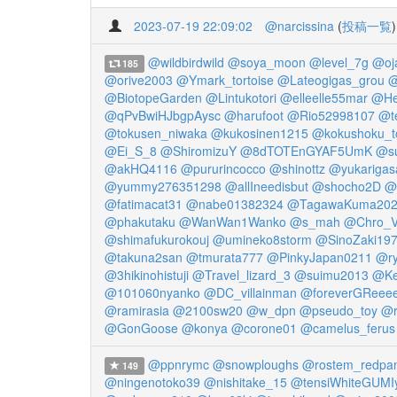
2023-07-19 22:09:02
@narcissina
(
投稿一覧
)
@wildbirdwild
@soya_moon
@level_7g
@oj
185
@orive2003
@Ymark_tortoise
@Lateogigas_grou
@
@BiotopeGarden
@Lintukotori
@elleelle55mar
@He
@qPvBwiHJbgpAysc
@harufoot
@Rio52998107
@te
@tokusen_niwaka
@kukosinen1215
@kokushoku_t
@Ei_S_8
@ShiromizuY
@8dTOTEnGYAF5UmK
@su
@akHQ4116
@pururincocco
@shinottz
@yukarigas
@yummy276351298
@allIneedisbut
@shocho2D
@
@fatimacat31
@nabe01382324
@TagawaKuma20
@phakutaku
@WanWan1Wanko
@s_mah
@Chro_V
@shimafukurokouj
@umineko8storm
@SinoZaki19
@takuna2san
@tmurata777
@PinkyJapan0211
@ry
@3hikinohistuji
@Travel_lizard_3
@suimu2013
@Ke
@101060nyanko
@DC_villainman
@foreverGReee
@ramirasia
@2100sw20
@w_dpn
@pseudo_toy
@r
@GonGoose
@konya
@corone01
@camelus_ferus
@ppnrymc
@snowploughs
@rostem_redpa
149
@ningenotoko39
@nishitake_15
@tensiWhiteGUMI