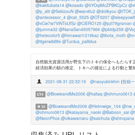
@kakitubata14
@kosado
@0YOqiMcZPBKCpCz
@4k
@p_alti
@SekizouN
@wan4fu2
@dolikyou
@ITOK_j
@antecessor_4
@cat_5525
@OT0207
@sleepyowl
@xCw7w7ViNTsUfSz
@CiERO125
@pzl79grsman
@jumma32
@NanaSan45057966
@pbtdp258
@Vog
@hetecolor5
@himawari1216kaz
@ibota_moth
@ma
@tigerwildlife
@Turdus_pallidus
自然観光資源活用が野生下のトキの保全へもたらす正と負の影響
経済効果の額の推定、トキへの接近による行動と繁殖
2021-08-31 22:32:19
@naoyukinkhm
(
投稿一
@BowieandMe2006
@haltaq
@ohmuro0613
6
@BowieandMe2006
@Helmwige_104
@nw_r
23
@ohmuro0613
@katayama_naoki
@Baboon_sai
@
@NeonPhos
@oikawamaru
@saichuta
@shiropana
収集済み URL リスト