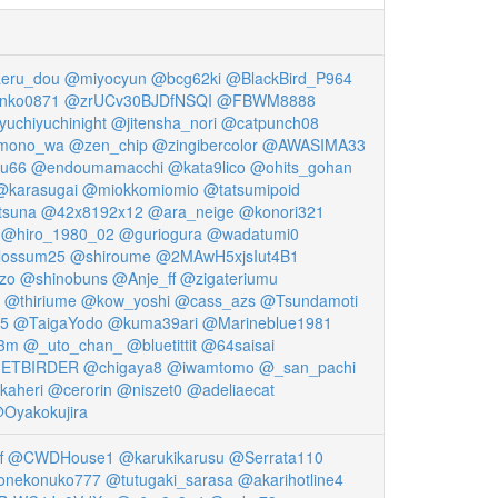
eru_dou
@miyocyun
@bcg62ki
@BlackBird_P964
anko0871
@zrUCv30BJDfNSQI
@FBWM8888
uchiyuchinight
@jitensha_nori
@catpunch08
imono_wa
@zen_chip
@zingibercolor
@AWASIMA33
tu66
@endoumamacchi
@kata9lico
@ohits_gohan
@karasugai
@miokkomiomio
@tatsumipoid
tsuna
@42x8192x12
@ara_neige
@konori321
@hiro_1980_02
@guriogura
@wadatumi0
lossum25
@shiroume
@2MAwH5xjsIut4B1
zo
@shinobuns
@Anje_ff
@zigateriumu
@thiriume
@kow_yoshi
@cass_azs
@Tsundamoti
5
@TaigaYodo
@kuma39ari
@Marineblue1981
i3m
@_uto_chan_
@bluetittit
@64saisai
ETBIRDER
@chigaya8
@iwamtomo
@_san_pachi
kaheri
@cerorin
@niszet0
@adeliaecat
Oyakokujira
f
@CWDHouse1
@karukikarusu
@Serrata110
onekonuko777
@tutugaki_sarasa
@akarihotline4