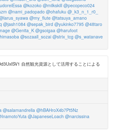
doreiEssa
@kozoko
@milkskill
@pecopeco024
szm
@nami_padopado
@ohafuku
@_k3_n_1_r0_
@larus_syawa
@my_flute
@tatsuya_amano
q
@jash1084
@sepak_bird
@yukinko7795
@48taro
mage
@Genita_K
@gsoigaa
@harufoot
himasoba
@sozaall_sozai
@strix_tcg
@s_watanave
jDd3UxlSV1 自然観光資源として活用することによる
a
@salamandrella
@hBAHroX4b7Pt5Nz
InamotoYuta
@JapaneseLoach
@narcissina