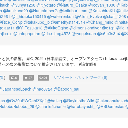
aichi
@yunya1258
@itijyotaro
@Nature_Osaka
@icoyan_1030
@Kabu
p
@kunikuna29
@NumaImberG
@kaituburi_mm
@KatsuhiroKU
@mtk
52961
@t_hiraoka150415
@waterrenkon
@Alien_Evolve
@ckat_1208
@Rice_OcNp
@takakubo_jp
@amethyst114514
@Chang_miho
@halta
elaar11
@Y_Tozuka18
@AkikoOgino
@dimensiondiver
@e1g1
@flo_
jico_c
@natopapotan
@rice_frog4578
@ryogetsuan
@s6m3s3n4
@S
。岡久 2021 (日本語論文、オープンアクセス) https://t.co/
への負の影響について推定されています。 #論文紹介
覧
)
リツイート・ネットワーク (6)
6
27
0.426
@JapaneseLoach
@nao8724
@Baboon_sai
as
@Gy39uPWQahIZKgf
@haltaq
@RayintotheWild
@takanobukosud
BoboboBobobo_29
@charlie5charlie
@harubayashi_
@HSDomestas
@