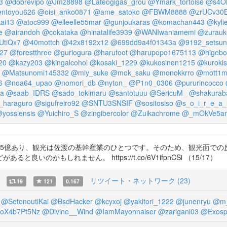
3
@dobrevipo
@Jmz8898
@Lateogigas_grou
@Ymark_tortoise
@s4O
entoyou626
@oisi_anko0871
@ame_satoko
@FBWM8888
@zrUCv30B
ai13
@atoc999
@elleelle55mar
@gunjoukaras
@komachan443
@kyli
e
@airandoh
@cokataka
@hinatalife3939
@WANIwaniamemi
@zurauk
tiQx7
@40mottch
@42x8192x12
@699dd9a4f01343a
@9192_setsun
227
@forestthree
@guriogura
@harufoot
@harupopo1675113
@higebo
20
@kazy203
@kingalcohol
@kosaki_1229
@kukosinen1215
@kurokis
@Matsunomi145332
@miy_suke
@mok_saku
@monokkrro
@mott1m
6
@noa64_upao
@nomori_db
@nyton_
@P1n0_0306
@pururincocco
ra
@saab_IDRS
@sado_tokimaru
@santotuuu
@SericuM_
@shakurab
_haraguro
@sigufreiro92
@SNTU3SNSIF
@sositosiso
@s_o_i_r_e_a_
yossiensis
@Yuichiro_S
@zingibercolor
@Zuikachrome
@_mOkVe5a
45億あり、観光は佐渡の基幹産業のひとつです。そのため、観光面での
のかもしれません。 https://t.co/6V1ifpnCSi （15/17）
リツイート・ネットワーク (23)
19
121
0.167
@SetonoutiKai
@BsdHacker
@kcyxoj
@yakitori_1222
@junenryu
@m_
oX4b7Pt5Nz
@Divine__Wind
@IamMayonnaiser
@zarigani03
@Exosp