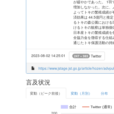
が緩やかであった。 1羽
増加しなかった。次に、
よってトキの繁殖成績が
済効果は 44.5億円と
るトキの森公園における環
けるトキの観察は単独個体
日本産トキの繁殖成績を
全協力金を徴収する仕組
通じたトキ保護活動の持
2023-08-02 14:25:01
Twitter
247 + 383
https://www.jstage.jst.go.jp/article/hozen/advp
言及状況
変動（ピーク前後）
変動（月別）
分布
合計
Twitter (通常)
200