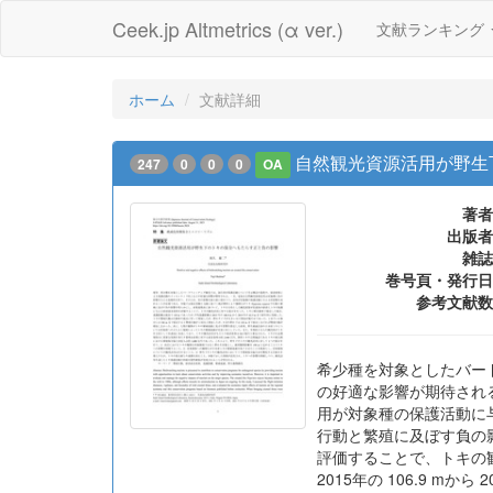
Ceek.jp Altmetrics (α ver.)
文献ランキング
ホーム
文献詳細
自然観光資源活用が野生
247
0
0
0
OA
著者
出版者
雑誌
巻号頁・発行日
参考文献数
希少種を対象としたバー
の好適な影響が期待され
用が対象種の保護活動に与
行動と繁殖に及ぼす負の
評価することで、トキの
2015年の 106.9 