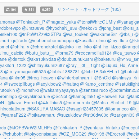
リツイート・ネットワーク (185)
194
341
0.259
amonas
@Tohkakoh_P
@nagate_yuka
@tensiWhiteGUMIy
@yanagiga
dobrevipo
@Jmz8898
@hyochaN_839
@neko73
@johji_best
@oisi_
inkel100
@tnP5W1Zz9k3STPa
@wa_touken
@wakameS81
@tbs_i
@y
nori_qujiradn
@mohemohemoheppu
@kusatta_oimo
@my_flute
@ik
omei
@ohira_y
@chronekotei
@ginko_no_inko
@hi_ho_kizoc
@range
imu_calcite
@butu_butu__
@prna79
@redcamellia0124
@ca_tsuwo
ane
@dirittok
@aka10ki9dati
@doubutuhukushi
@baketuru
@9192_se
yakitori_1222
@shitayukumizu87
@ray__0f__1ight
@Liquid_Ho_Anne
23
@m_yamaguchi5525
@tabira1888781
@tcbr1BI3xkPELn1
@Lotusb
ana
@nim95
@frog_heaven
@winterbathyarn1
@BnOjd
@shinsyu_rin
74
@sweetpillbugs
@aoykibow2
@haltaq
@Kamo_centime
@satukilight
utoukin
@imorishiki
@wakamiyayayaya
@zenzaisiruco
@potemkin252
romingo
@keyakinoaruie
@ScNpf
@hamogitak1
@Haswell_Kai
@tan
eN_
@kaza_Emred
@4Julinius5
@murmurmia
@Matsu_Shohei_19
@J
hinoplatinum
@SAKURAIMASAO
@asagiri23457605
@tomaneco
@k_
@yamaF222
@oikawamaru
@suzukidow
@st00dw00d
@zarigani03
@
nda
@ktQFBWrW2tMLHPo
@Tohkakoh_P
@yuntaku_hintaku
@pucpuf
y
@chuboht
@tokyoensisatsu
@OZ_MCC29
@c0198
@Ercerott
@nek