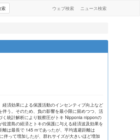
検索
ウェブ検索
ニュース検索
、経済効果による保護活動のインセンティブ向上など
を伴う。そのため、負の影響を最小限に留めつつ、活
析により観察圧がトキ Nipponia nipponの
が佐渡島の経済とトキの保護に与える経済波及効果を
は最長で 145 mであったが、平均逃避距離は
車の接近に伴って増加したが、群れサイズが大きいほど増加