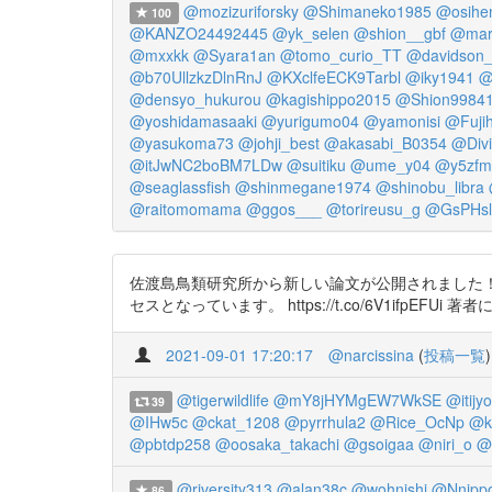
@mozizuriforsky
@Shimaneko1985
@osihe
100
@KANZO24492445
@yk_selen
@shion__gbf
@mar
@mxxkk
@Syara1an
@tomo_curio_TT
@davidson
@b70UllzkzDlnRnJ
@KXclfeECK9Tarbl
@iky1941
@
@densyo_hukurou
@kagishippo2015
@Shion9984
@yoshidamasaaki
@yurigumo04
@yamonisi
@Fuji
@yasukoma73
@johji_best
@akasabi_B0354
@Div
@itJwNC2boBM7LDw
@suitiku
@ume_y04
@y5zfm
@seaglassfish
@shinmegane1974
@shinobu_libra
@raitomomama
@ggos___
@torireusu_g
@GsPHsl
佐渡島鳥類研究所から新しい論文が公開されました！
セスとなっています。 https://t.co/6V1ifpEFU
2021-09-01 17:20:17
@narcissina
(
投稿一覧
)
@tigerwildlife
@mY8jHYMgEW7WkSE
@itijy
39
@IHw5c
@ckat_1208
@pyrrhula2
@Rice_OcNp
@k
@pbtdp258
@oosaka_takachi
@gsoigaa
@niri_o
@
@riversity313
@alan38c
@wohnishi
@Nnippo
86