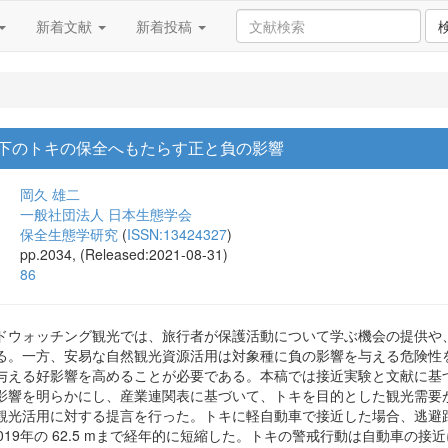
新着文献
新着投稿
下のトキの保全へもたらす正と負の影響
岡久 雄二
一般社団法人 日本生態学会
保全生態学研究
(
ISSN:13424327
)
pp.2034, (Released:2021-08-31)
86
ドウォッチング観光では、旅行者が保護活動について学ぶ機会の提供や
る。一方、安易な自然観光資源活用は対象種に負の影響を与える危険性
える好影響を高めることが必要である。本稿では接近実験と文献に基づく統計解
影響を明らかにし、産業連関表に基づいて、トキを目的とした観光需要
観光活用に対する提言を行った。トキに軽自動車で接近した場合、逃避距離
mから 2019年の 62.5 mまで経年的に短縮した。トキの警戒行動は自動