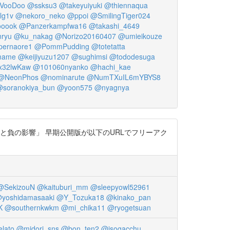
_VooDoo
@ssksu3
@takeyuiyuki
@thiennaqua
lg1v
@nekoro_neko
@ppoi
@SmilingTiger024
ooook
@Panzerkampfwa16
@takashi_4649
ryu
@ku_nakag
@Norizo20160407
@umieikouze
pernaore1
@PommPudding
@totetatta
mame
@keijiyuzu1207
@sughimsi
@tododesuga
x32lwKaw
@101060nyanko
@hachi_kae
@NeonPhos
@nominarute
@NumTXuIL6mYBYS8
soranokiya_bun
@yoon575
@nyagnya
と負の影響」 早期公開版が以下のURLでフリーアク
@SekizouN
@kaituburi_mm
@sleepyowl52961
yoshidamasaaki
@Y_Tozuka18
@kinako_pan
K
@southernkwkm
@mi_chika11
@ryogetsuan
lato
@midori_sns
@bon_ten2
@isogacchu