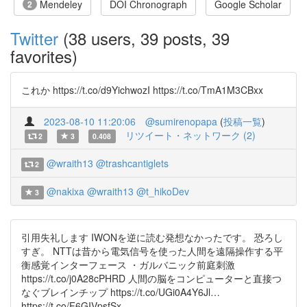
Mendeley
DOI Chronograph
Google Scholar
2
Twitter
(38 users, 39 posts, 39
favorites)
これか https://t.co/d9YichwozI https://t.co/TmA1M3CBxx
2023-08-10 11:20:06
@sumirenopapa
(
投稿一覧
)
リツイート・ネットワーク (2)
2
3
0.408
@wraith13
@trashcantiglets
2
@nakixa
@wraith13
@t_hikoDev
3
引用失礼します IWONを逆に読む発想なかったです。 恐ろし
すぎ。 NTTは昔から電気信号を使った人間を遠隔操作する平
衡感覚インターフェース ・ガルバニック前庭刺激
https://t.co/j0A28cPHRD 人間の脳をコンピューターと直接つ
なぐブレインチップ https://t.co/UGi0A4Y6Jl…
https://t.co/F6GIVpsfSx