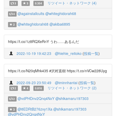
リツイート・ネットワーク (4)
3
3
0.354
@againstallcults
@whiteghidorah68
4
@whiteghidorah68
@akiba6895
2
https://t.co/1z8RQXeRnY うわ……あるんだ
2022-10-19 19:42:23
@hiehie_reitoko
(
投稿一覧
)
https://t.co/N20qMhk435 #沢村直樹 https://t.co/nVCw228Uyg
2022-09-23 23:50:49
@iminnhantai
(
投稿一覧
)
リツイート・ネットワーク (2)
2
4
0.816
@vdPHDnv2Qnq4NxY
@shikamaru197303
2
@8EDRtB276zvy1Xa
@shikamaru197303
3
@vdPHDnv2Qnq4NxY