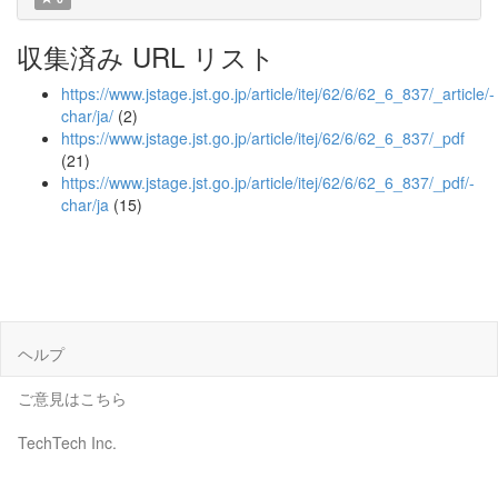
収集済み URL リスト
https://www.jstage.jst.go.jp/article/itej/62/6/62_6_837/_article/-
char/ja/
(2)
https://www.jstage.jst.go.jp/article/itej/62/6/62_6_837/_pdf
(21)
https://www.jstage.jst.go.jp/article/itej/62/6/62_6_837/_pdf/-
char/ja
(15)
ヘルプ
ご意見はこちら
TechTech Inc.