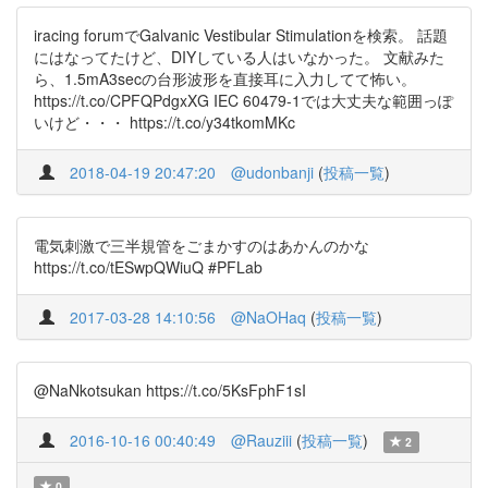
iracing forumでGalvanic Vestibular Stimulationを検索。 話題
にはなってたけど、DIYしている人はいなかった。 文献みた
ら、1.5mA3secの台形波形を直接耳に入力してて怖い。
https://t.co/CPFQPdgxXG IEC 60479-1では大丈夫な範囲っぽ
いけど・・・ https://t.co/y34tkomMKc
2018-04-19 20:47:20
@udonbanji
(
投稿一覧
)
電気刺激で三半規管をごまかすのはあかんのかな
https://t.co/tESwpQWiuQ #PFLab
2017-03-28 14:10:56
@NaOHaq
(
投稿一覧
)
@NaNkotsukan https://t.co/5KsFphF1sI
2016-10-16 00:40:49
@Rauziii
(
投稿一覧
)
2
0