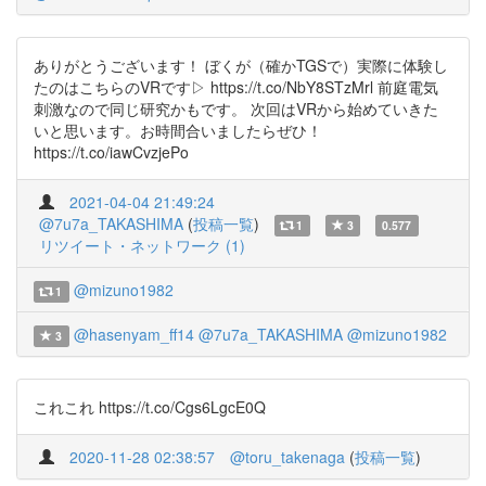
ありがとうございます！ ぼくが（確かTGSで）実際に体験し
たのはこちらのVRです▷ https://t.co/NbY8STzMrl 前庭電気
刺激なので同じ研究かもです。 次回はVRから始めていきた
いと思います。お時間合いましたらぜひ！
https://t.co/iawCvzjePo
2021-04-04 21:49:24
@7u7a_TAKASHIMA
(
投稿一覧
)
1
3
0.577
リツイート・ネットワーク (1)
@mizuno1982
1
@hasenyam_ff14
@7u7a_TAKASHIMA
@mizuno1982
3
これこれ https://t.co/Cgs6LgcE0Q
2020-11-28 02:38:57
@toru_takenaga
(
投稿一覧
)