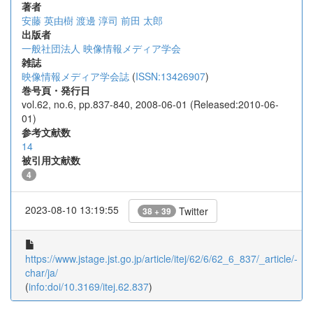
著者
安藤 英由樹
渡邊 淳司
前田 太郎
出版者
一般社団法人 映像情報メディア学会
雑誌
映像情報メディア学会誌
(
ISSN:13426907
)
巻号頁・発行日
vol.62, no.6, pp.837-840, 2008-06-01 (Released:2010-06-
01)
参考文献数
14
被引用文献数
4
2023-08-10 13:19:55
Twitter
38 + 39
https://www.jstage.jst.go.jp/article/itej/62/6/62_6_837/_article/-
char/ja/
(
info:doi/10.3169/itej.62.837
)