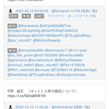
2023-06-12 20:52:55
@hanayuri114739
(
投稿一覧
)
リツイート・ネットワーク (14)
12
25
0.307
@thankstoda
@c5QJi4l08aB6Tnw
14
@rrpwpLOXL5qHaXg
@OsOROVqtZQ3MJUZ
@tekuhanhigai
@2XX6YrA6hBzsfP3
@TILogAndDiary
@paz_relux927
@MichiyoSawada
@ameotokoDAIri
@siromama17
@1311yuko
19
@au_fish_grove
@er877632660
@everblue8885
@ginsmama
@izunialuminum
@MichiyoSawada
@nomud_nolife3
@paz_relux927
@Plm14768526
@Rinri_essential
@soreyan
@T20664116
@tekuhanhigai
@thankstoda
@TILogAndDiary
@vbizojama4masu
IOB 論文 （ネットと人体の接続について）
https://t.co/N20qMhB755
2022-12-10 11:06:42
@iminnhantai
(
投稿一覧
)