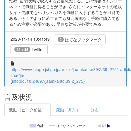
ため, 密閉状態で吸入すると窒息死する。この情報はインター
ネットで気軽に得ることができ, さらにインターネットの通販
サイトで誰でもヘリウムガスを気軽に入手することが可能で
ある。今回のように若年者でも身元確認なく手軽に購入でき
るため注意が必要であり, 早急な対策が必要である。
2023-11-14 10:41:49
はてなブックマーク
2
Twitter
22 + 35
https://www.jstage.jst.go.jp/article/jaamkanto/39/2/39_275/_article
char/ja/
(
info:doi/10.24697/jaamkanto.39.2_275
)
言及状況
変動（ピーク前後）
変動（月別）
分布
合計
はてなブックマーク
1/2