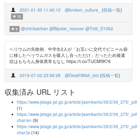
2021-01-30 11:40:12
@broken_culture_
(
投稿一覧
)
12
@chinitaichan
@Bipolar_recover
@Totti_D1062
3
ヘリウムの失敗例、中学生2人が「お互いに交代でビニール袋
に移したヘリウムガスを吸入し合っただけ」だったため後遺
症はもちろん身体異常もなし https://t.co/TIJCMfIK76
2019-07-02 23:56:28
@DeathWish_bot
(
投稿一覧
)
収集済み URL リスト
https://www.jstage.jst.go.jp/article/jaamkanto/39/2/39_275/_pd
(1)
https://www.jstage.jst.go.jp/article/jaamkanto/39/2/39_275/_pdf
char/en
(9)
https://www.jstage.jst.go.jp/article/jaamkanto/39/2/39_275/_pdf
char/ja
(14)