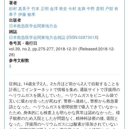
著者
杉村 真美子
竹本 正明
金澤 将史
今村 友典
中野 貴明
戸部 有
希子
伊藤 敏孝
出版者
日本救急医学会関東地方会
雑誌
日本救急医学会関東地方会雑誌
(
ISSN:0287301X
)
巻号頁・発行日
vol.39, no.2, pp.275-277, 2018-12-31 (Released:2018-12-
28)
参考文献数
3
症例は, 14歳女子2人。2カ月ほど前から2人で自殺することを
計画してインターネットで情報を集め, 通販サイトで浮揚用の
ヘリウムガスを購入していた。ヘリウムガスをビニール袋で
互いに吸わせ合ったが死ねず, 警察へ連絡し, 警察から救急要
請となった。ヘリウムガスを密閉状態で吸入できていなかっ
たため, 身体的にも検査上も明らかな異常は認めなかった。様
子観察のため入院としたが問題なく, 精神科診察の後, 退院と
なった。浮揚用のヘリウムガスには酸素が添加されていない