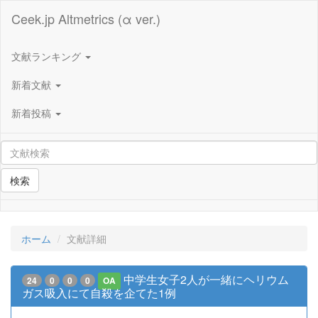
Ceek.jp Altmetrics (α ver.)
文献ランキング
新着文献
新着投稿
検索
ホーム
文献詳細
中学生女子2人が一緒にヘリウム
24
0
0
0
OA
ガス吸入にて自殺を企てた1例