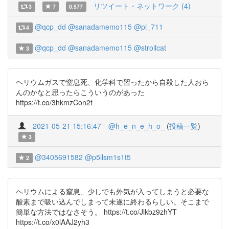
リツイート・ネットワーク (4)
3
7
0.577
@qcp_dd
@sanadamemo115
@pi_711
4
@qcp_dd
@sanadamemo115
@strollcat
3
ヘリウムガスで窒息死、化学科で習ったから自殺した人おら
んのかなと思ったらこういうのがあった
https://t.co/3hkmzCon2t
2021-05-21 15:16:47
@h_e_n_e_h_o_
(
投稿一覧
)
3
@3405691582
@p5llsm1s1t5
2
ヘリウムによる窒息、少しでも外気が入ってしまうと必要な
酸素まで吸い込んでしまって未遂に終わるらしい。そこまで
簡単な方法ではなさそう。 https://t.co/Jlkbz9zhYT
https://t.co/x0lAAJ2yh3