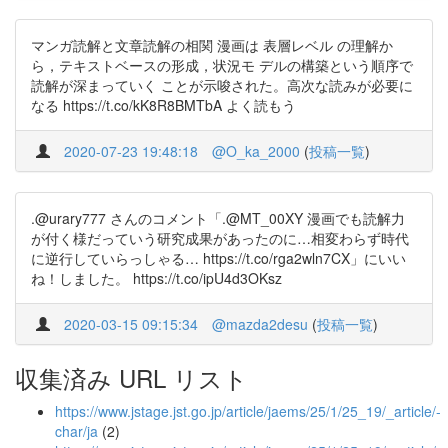
マンガ読解と文章読解の相関 漫画は 表層レベル の理解か
ら，テキストベースの形成，状況モ デルの構築という順序で
読解が深まっていく ことが示唆された。高次な読みが必要に
なる https://t.co/kK8R8BMTbA よく読もう
2020-07-23 19:48:18
@O_ka_2000
(
投稿一覧
)
.@urary777 さんのコメント「.@MT_00XY 漫画でも読解力
が付く様だっていう研究成果があったのに…相変わらず時代
に逆行していらっしゃる… https://t.co/rga2wln7CX」にいい
ね！しました。 https://t.co/ipU4d3OKsz
2020-03-15 09:15:34
@mazda2desu
(
投稿一覧
)
収集済み URL リスト
https://www.jstage.jst.go.jp/article/jaems/25/1/25_19/_article/-
char/ja
(2)