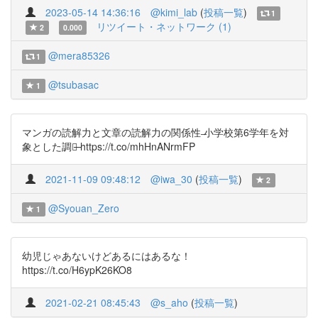
2023-05-14 14:36:16
@kimi_lab
(
投稿一覧
)
1
リツイート・ネットワーク (1)
2
0.000
@mera85326
1
@tsubasac
1
マンガの読解力と文章の読解力の関係性 ̶小学校第6学年を対
象とした調査̶ https://t.co/mhHnANrmFP
2021-11-09 09:48:12
@iwa_30
(
投稿一覧
)
2
@Syouan_Zero
1
幼児じゃあないけどあるにはあるな！
https://t.co/H6ypK26KO8
2021-02-21 08:45:43
@s_aho
(
投稿一覧
)