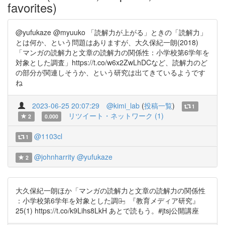
favorites)
@yufukaze @myuuko 「読解力が上がる」ときの「読解力」
とは何か、という問題はありますが、大久保紀一朗(2018)
「マンガの読解力と文章の読解力の関係性：小学校第6学年を
対象とした調査」https://t.co/w6x2ZwLhDCなど、読解力のど
の部分が関連しそうか、という研究は出てきているようです
ね
2023-06-25 20:07:29
@kimi_lab
(
投稿一覧
)
1
リツイート・ネットワーク (1)
2
0.000
@1103cl
1
@johnharrity
@yufukaze
2
大久保紀一朗ほか「マンガの読解力と文章の読解力の関係性
：小学校第6学年を対象とした調査̶」『教育メディア研究』
25(1) https://t.co/k9Lihs8LkH あとで読もう。#jtsj公開講座