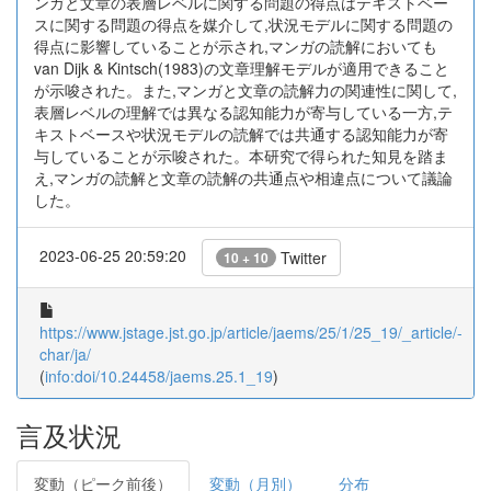
ンガと文章の表層レベルに関する問題の得点はテキストベー
スに関する問題の得点を媒介して,状況モデルに関する問題の
得点に影響していることが示され,マンガの読解においても
van Dijk & Kintsch(1983)の文章理解モデルが適用できること
が示唆された。また,マンガと文章の読解力の関連性に関して,
表層レベルの理解では異なる認知能力が寄与している一方,テ
キストベースや状況モデルの読解では共通する認知能力が寄
与していることが示唆された。本研究で得られた知見を踏ま
え,マンガの読解と文章の読解の共通点や相違点について議論
した。
2023-06-25 20:59:20
Twitter
10 + 10
https://www.jstage.jst.go.jp/article/jaems/25/1/25_19/_article/-
char/ja/
(
info:doi/10.24458/jaems.25.1_19
)
言及状況
変動（ピーク前後）
変動（月別）
分布