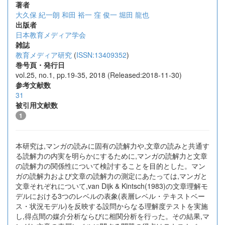
著者
大久保 紀一朗
和田 裕一
窪 俊一
堀田 龍也
出版者
日本教育メディア学会
雑誌
教育メディア研究
(
ISSN:13409352
)
巻号頁・発行日
vol.25, no.1, pp.19-35, 2018 (Released:2018-11-30)
参考文献数
31
被引用文献数
1
本研究は,マンガの読みに固有の読解力や,文章の読みと共通す
る読解力の内実を明らかにするために,マンガの読解力と文章
の読解力の関係性について検討することを目的とした。マン
ガの読解力および文章の読解力の測定にあたっては,マンガと
文章それぞれについて,van Dijk & Kintsch(1983)の文章理解モ
デルにおける3つのレベルの表象(表層レベル・テキストベー
ス・状況モデル)を反映する設問からなる理解度テストを実施
し,得点間の媒介分析ならびに相関分析を行った。その結果,マ