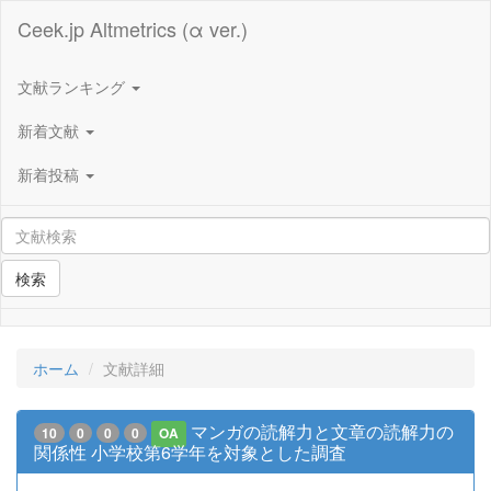
Ceek.jp Altmetrics (α ver.)
文献ランキング
新着文献
新着投稿
検索
ホーム
文献詳細
マンガの読解力と文章の読解力の
10
0
0
0
OA
関係性 小学校第6学年を対象とした調査