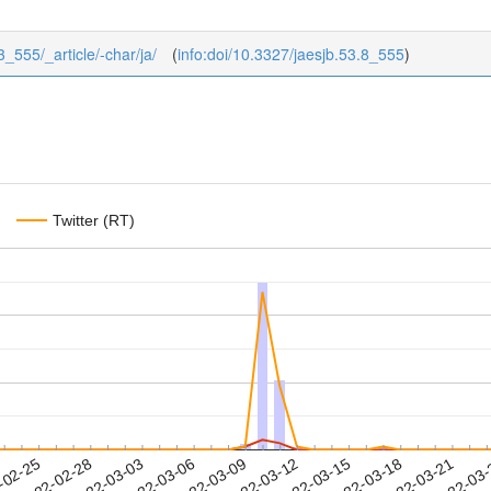
53_555/_article/-char/ja/
(
info:doi/10.3327/jaesjb.53.8_555
)
Twitter (RT)
2022-03-18
2022-03-21
2022-03
-02-25
2
2022-02-28
2022-03-03
2022-03-06
2022-03-09
2022-03-12
2022-03-15