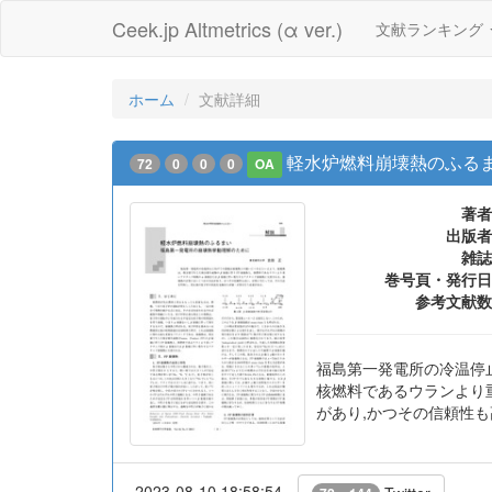
Ceek.jp Altmetrics (α ver.)
文献ランキング
ホーム
文献詳細
軽水炉燃料崩壊熱のふる
72
0
0
0
OA
著者
出版者
雑誌
巻号頁・発行日
参考文献数
福島第一発電所の冷温停
核燃料であるウランより
があり,かつその信頼性
2023-08-10 18:58:54