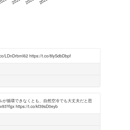
62 https://t.co/8lySdbDbpf
ールが循環できなくとも、自然空冷でも大丈夫だと思
https://t.co/kf39sD0eyb