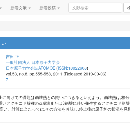
新着文献
新着投稿
まい
吉田 正
一般社団法人 日本原子力学会
日本原子力学会誌ATOMOΣ
(
ISSN:18822606
)
vol.53, no.8, pp.555-558, 2011 (Released:2019-09-06)
7
止に向けての課題は崩壊熱との闘いにつきるといえよう。崩壊熱は,核分裂
重いアクチニド核種のα崩壊またはβ崩壊に伴い発生するアクチニド崩
も高い。計算に当たっては,その方法を吟味し,停止後の原子炉の状況を