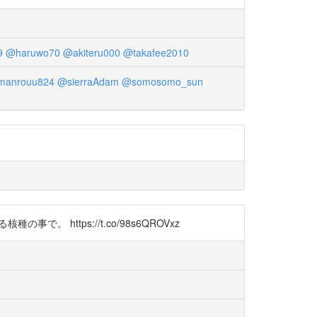
9
@haruwo70
@akiteru000
@takafee2010
anrouu824
@sierraAdam
@somosomo_sun
 https://t.co/98s6QROVxz