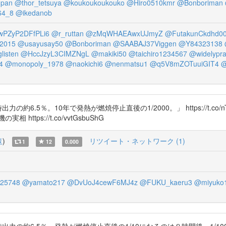
pan
@thor_tetsuya
@koukoukoukouko
@Hiro0510kmr
@Bonboriman
64_8
@ikedanob
PZyP2DFfPLi6
@r_ruttan
@zMqWHAEAwxUJmyZ
@FutakunCkdhd0
2015
@usayusay50
@Bonboriman
@SAABAJ37Viggen
@Y84323138
listen
@HccJzyL3CIMZNgL
@makiki50
@taichiro1234567
@widelypra
4
@monopoly_1978
@naokichi6
@nenmatsu1
@q5V8mZOTuuiGIT4
@
約6.5％。10年で発熱が燃焼停止直後の1/2000。」 https://t.co
ps://t.co/vvtGsbuShG
覧
)
リツイート・ネットワーク (1)
1
12
0.000
225748
@yamato217
@DvUoJ4cewF6MJ4z
@FUKU_kaeru3
@miyuko
力の約6.5％。発熱が燃焼停止直後の1/10になるのは８時間後。1/100