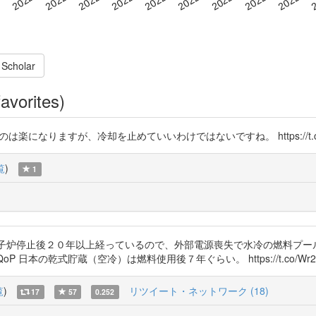
 Scholar
avorites)
なりますが、冷却を止めていいわけではないですね。 https://t.co/LDnDrbmI
覧
)
1
原子炉停止後２０年以上経っているので、外部電源喪失で水冷の燃料プ
P 日本の乾式貯蔵（空冷）は燃料使用後７年ぐらい。 https://t.co/Wr2v93Ylgx 
覧
)
リツイート・ネットワーク (18)
17
57
0.252