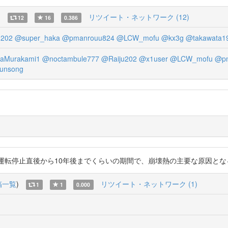
)
リツイート・ネットワーク (12)
12
16
0.386
u202
@super_haka
@pmanrouu824
@LCW_mofu
@kx3g
@takawata1
aMurakami1
@noctambule777
@Raiju202
@x1user
@LCW_mofu
@pm
unsong
運転停止直後から10年後までくらいの期間で、崩壊熱の主要な原因となる核種の事で。
稿一覧
)
リツイート・ネットワーク (1)
1
1
0.000