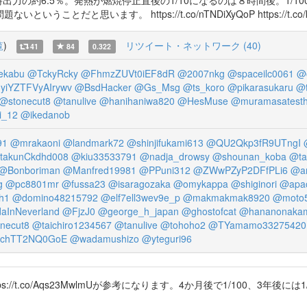
ます。 https://t.co/nTNDiXyQoP https://t.co/kavr6ZLdS
覧
)
リツイート・ネットワーク (40)
41
84
0.322
ekabu
@TckyRcky
@FhmzZUVt0iEF8dR
@2007nkg
@spaceilc0061
@
yiYZTFVyAIrywv
@BsdHacker
@Gs_Msg
@ts_koro
@pikarasukaru
@t
@stonecut8
@tanulive
@hanihaniwa820
@HesMuse
@muramasatest
i_12
@ikedanob
91
@mrakaoni
@landmark72
@shinjifukami613
@QU2Qkp3fR9UTngI
takunCkdhd008
@kiu33533791
@nadja_drowsy
@shounan_koba
@ta
@Bonboriman
@Manfred19981
@PPuni312
@ZWwPZyP2DFfPLi6
@a
g
@pc8801mr
@fussa23
@isaragozaka
@omykappa
@shiginori
@apa
h1
@domino48215792
@elf7ell3wev9e_p
@makmakmak8920
@moto
aInNeverland
@FjzJ0
@george_h_japan
@ghostofcat
@hananonaka
necut8
@taichiro1234567
@tanulive
@tohoho2
@TYamamo33275420
chTT2NQ0GoE
@wadamushizo
@yteguri96
t.co/Aqs23MwlmUが参考になります。4か月後で1/100、3年後には