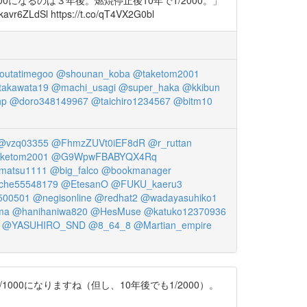
l https://t.co/qT4VX2G0bl
outatimegoo
@shounan_koba
@taketom2001
akawata19
@machi_usagi
@super_haka
@kkibun
hp
@doro348149967
@taichiro1234567
@bitm10
@vzq03355
@FhmzZUVt0iEF8dR
@r_ruttan
ketom2001
@G9WpwFBABYQX4Rq
matsu1111
@big_falco
@bookmanager
che55548179
@EtesanO
@FUKU_kaeru3
500501
@negisonline
@redhat2
@wadayasuhiko1
ma
@hanihaniwa820
@HesMuse
@katuko12370936
@YASUHIRO_SND
@8_64_8
@Martian_empire
1/1000になりますね（但し、10年後でも1/2000）。