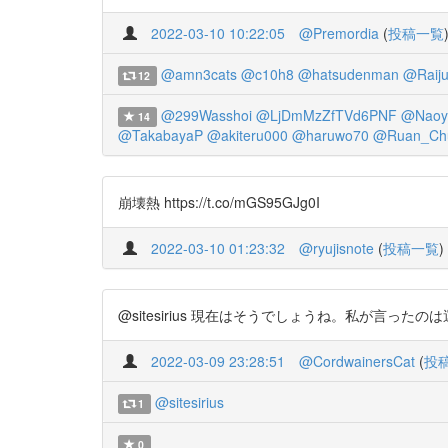
2022-03-10 10:22:05
@Premordia
(
投稿一覧
@amn3cats
@c10h8
@hatsudenman
@Raij
12
@299Wasshoi
@LjDmMzZfTVd6PNF
@Naoy
14
@TakabayaP
@akiteru000
@haruwo70
@Ruan_Ch
崩壊熱 https://t.co/mGS95GJg0I
2022-03-10 01:23:32
@ryujisnote
(
投稿一覧
)
@sitesirius 現在はそうでしょうね。私が言ったのは
2022-03-09 23:28:51
@CordwainersCat
(
投
@sitesirius
1
0