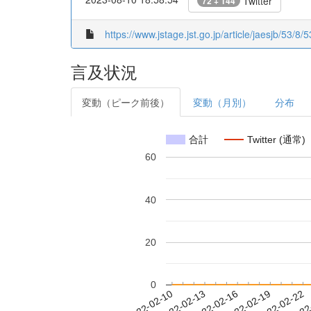
Twitter
72 + 144
https://www.jstage.jst.go.jp/article/jaesjb/53/8/
言及状況
変動（ピーク前後）
変動（月別）
分布
合計
Twitter (通常)
60
40
20
0
2022-02-16
2022-02-19
2022-02-22
2022
2022-02-10
2022-02-13