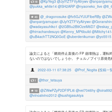
@KpYeg3
@JyiYZTFVyAIrywv
@anpanjyamu
18
@pukka_white14
@SH2ARP
@nyaoneko_live
@8_
@_dragonosuke
@fv5GJYUUFlbeRBy
@ZWw
43
@anpanjyamupan
@JyiYZTFVyAIrywv
@Goranshin
@wadayasuhiko1
@2GB5u2B9OzeM6D7
@eskay_g
@hirrachandesuyo
@Kenny_MP6build
@Mitchy141
@uB4achTT2NQ0GoE
@uberdenikuman
@yo5515
論文によると「燃焼停止直後の FP 崩壊熱は，運転時出力の
ないのではないでしょうか。 チェルノブイリ原発危機の実相 htt
2022-03-11 07:38:25
@Prof_Nogita
(
投稿一
@thor_tetsuya
1
@ZWwPZyP2DFfPLi6
@vei7046hy
@oira89
10
@vinoalvino2012
@sushigasukiya
論文によると「燃焼停止直後の FP 崩壊熱は，運転時出