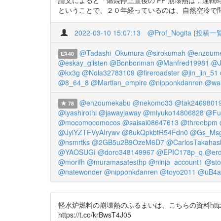
ということで、２０年経っているのは、自然空冷で問題ないということだと思い
2022-03-10 15:07:13
@Prof_Nogita
(
投稿一
@Tadashi_Okumura
@sirokumah
@enzoum
40
@eskay_glisten
@Bonboriman
@Manfred19981
@J
@kx3g
@Nola32783109
@fireroadster
@jin_jin_51
@8_64_8
@Martian_empire
@nipponkdanren
@wa
@enzoumekabu
@nekomo33
@tak2469801
78
@iyashirothi
@jawayjaway
@miyuko14806828
@Fu
@mocomocomocos
@saisai08647613
@threebpm
@JyiYZTFVyAIrywv
@8ukQpkbtR54Fdn0
@Gs_Ms
@nsmrtks
@2GB5u2B9OzeM6D7
@CarlosTakahas
@YAOSUGI
@doro348149967
@EPIC178p_q
@erd
@morifh
@muramasatesthp
@ninja_account1
@sto
@natewonder
@nipponkdanren
@toyo2011
@uB4a
軽水炉燃料の崩壊熱のふるまいは、こちらの資料https://
https://t.co/krBwsT4J05