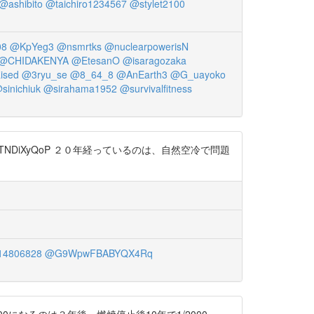
@ashibito
@taichiro1234567
@stylet2100
08
@KpYeg3
@nsmrtks
@nuclearpowerisN
@CHIDAKENYA
@EtesanO
@isaragozaka
ised
@3ryu_se
@8_64_8
@AnEarth3
@G_uayoko
sinichiuk
@sirahama1952
@survivalfitness
/nTNDiXyQoP ２０年経っているのは、自然空冷で問題
14806828
@G9WpwFBABYQX4Rq
0になるのは３年後。燃焼停止後10年で1/2000。」