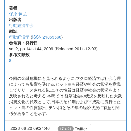
著者
保原 伸弘
出版者
行動経済学会
雑誌
行動経済学
(
ISSN:21853568
)
巻号頁・発行日
vol.2, pp.141-144, 2009 (Released:2011-12-03)
参考文献数
8
今回の金融危機にも見られるように,マクロ経済学は社会心理
によっても影響を受ける.ヒット曲も経済や社会の状況を意識
してリリースされる以上,その性質は経済や社会の状況をよく
反映されると考える.本稿では,経済社会の状況を反映した大衆
消費文化の代表として,日本の昭和期および平成期に流行った
ヒット曲の性質(調性,テンポ)とその年の経済状況に有意な関
係があることを示す.
2023-06-20 09:24:40
Twitter
17 + 21