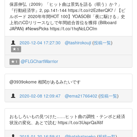
保原伸弘（2009）「ヒット曲は景気を語る（唄う）か？」
『行動経済学』2, pp.141-144 https://t.co/r2Ez8erQK7 / 【ビ
ルボード 2020年年間HOT 100】YOASOBI「夜に駆ける」史
上初のCDリリースなしで年間総合首位を獲得 (Billboard
JAPAN) #NewsPicks https://t.co/1hqNcLOCfm
2020-12-04 17:27:30
@tashirokouji
(
投稿一覧
)
1
@FLGChartWarrior
1
@3939okome 相関があるみたいです
2020-02-08 12:09:47
@ema21766402
(
投稿一覧
)
おもしろいもの見つけた……ヒット曲の調性・テンポと経済
状況の変化、あとで読む https://t.co/3UsprQaX6f
2015-01-30 16:59:41
@hatahataneko
(
投稿一覧
)