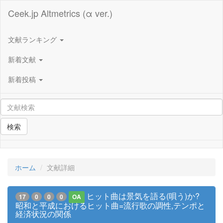
Ceek.jp Altmetrics (α ver.)
文献ランキング
新着文献
新着投稿
検索
ホーム
文献詳細
ヒット曲は景気を語る(唄う)か?
17
0
0
0
OA
昭和と平成におけるヒット曲=流行歌の調性,テンポと
経済状況の関係