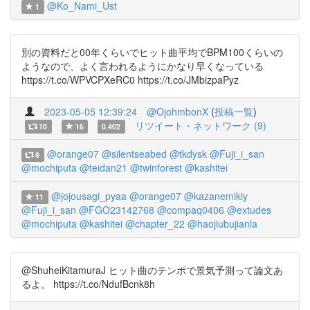
@Ko_Nami_Ust
1
別の資料だと00年くらいでヒット曲平均でBPM100くらいの
ようなので、よく言われるようにかなり早くなっている
https://t.co/WPVCPXeRC0 https://t.co/JMbizpaPyz
2023-05-05 12:39:24
@OjohmbonX
(
投稿一覧
)
リツイート・ネットワーク (9)
10
16
0.402
@orange07
@silentseabed
@tkdysk
@Fuji_i_san
9
@mochiputa
@teidan21
@twinforest
@kashitei
@jojousagi_pyaa
@orange07
@kazanemikiy
11
@Fuji_i_san
@FGO23142768
@compaq0406
@extudes
@mochiputa
@kashitei
@chapter_22
@haojiubujianla
@ShuheiKitamuraJ ヒット曲のテンポで景気予測って論文あ
るよ。 https://t.co/NdufBcnk8h