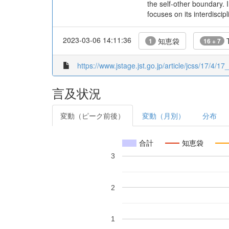
the self-other boundary
focuses on its interdiscip
2023-03-06 14:11:36
知恵袋
T
1
16 + 7
https://www.jstage.jst.go.jp/article/jcss/17/4/17
言及状況
変動（ピーク前後）
変動（月別）
分布
合計
知恵袋
3
2
1