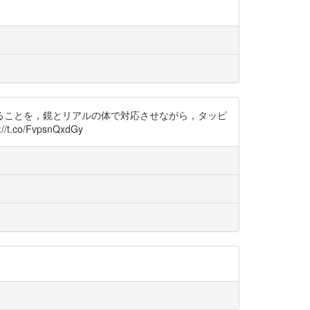
ることを，鏡とリアルの体で対応させながら，タッピ
co/FvpsnQxdGy