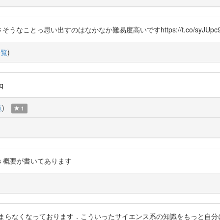
ことっ思い出すのはなかなか難易度高いですhttps://t.co/syJUpc9
一覧
)
q
覧
)
1
B4llxes 概要が書いてあります
止まらなくなっております．こういったサイエンス系の知識をもっと自