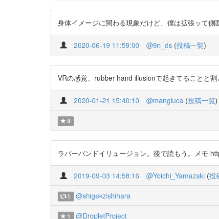
身体イメージに関わる現象だけど、僕は拡張ッて側面を重視したい
2020-06-19 11:59:00
@9n_ds
(
投稿一覧
)
VRの感覚、rubber hand illusionで起きてることと割と
2020-01-21 15:40:10
@mangluca
(
投稿一覧
)
0
ラバーバンドイリュージョン。後で読もう。メモ https://t
2019-09-03 14:58:16
@Yoichi_Yamazaki
(
投
@shigekzishihara
1
@DropletProject
1