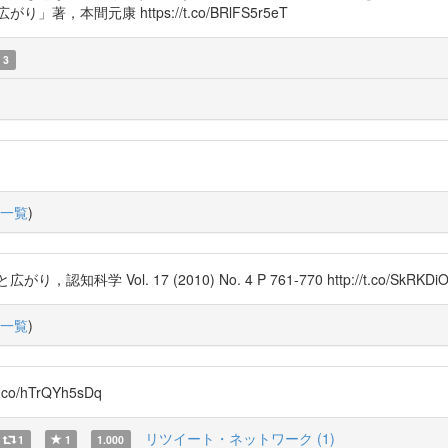
本間元康 https://t.co/BRlFS5r5eT
3
一覧
)
ol. 17 (2010) No. 4 P 761-770 http://t.co/SkRKDiO
一覧
)
/hTrQYh5sDq
リツイート・ネットワーク (1)
1
1
1.000