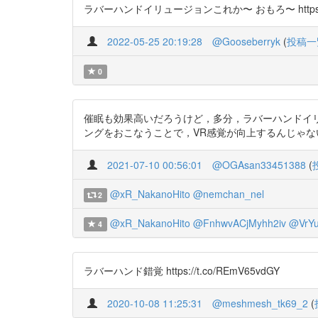
ラバーハンドイリュージョンこれか〜 おもろ〜 https://t.c
2022-05-25 20:19:28
@Gooseberryk
(
投稿一
0
催眠も効果高いだろうけど，多分，ラバーハンドイ
ングをおこなうことで，VR感覚が向上するんじゃないかな〜 と思う。
2021-07-10 00:56:01
@OGAsan33451388
(
@xR_NakanoHito
@nemchan_nel
2
@xR_NakanoHito
@FnhwvACjMyhh2iv
@VrYu
4
ラバーハンド錯覚 https://t.co/REmV65vdGY
2020-10-08 11:25:31
@meshmesh_tk69_2
(