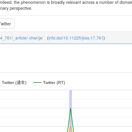
. Indeed, the phenomenon is broadly relevant across a number of dom
linary perspective.
witter
_4_761/_article/-char/ja/
(
info:doi/10.11225/jcss.17.761
)
Twitter (通常)
Twitter (RT)