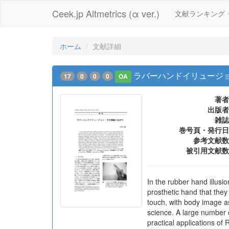
Ceek.jp Altmetrics (α ver.)
文献ランキング
ホーム
文献詳細
ラバーハンドイリュージョ
17
0
0
0
OA
著者
出版者
雑誌
巻号頁・発行日
参考文献数
被引用文献数
In the rubber hand illusio
prosthetic hand that the
touch, with body image as
science. A large number o
practical applications of 