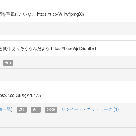
な。 https://t.co/WHwfipmgXn
関係ありそうなんだよな https://t.co/WjrLGqn9ST
1
.co/G8XgArL47A
稿一覧
)
リツイート・ネットワーク (1)
1
1
0.000