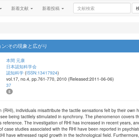
新着文献
新着投稿
ン:その現象と広がり
本間 元康
日本認知科学会
認知科学
(
ISSN:13417924
)
vol.17, no.4, pp.761-770, 2010 (Released:2011-06-06)
37
5
n (RHI), individuals misattribute the tactile sensations felt by their own
y see being tactilely stimulated in synchrony. The phenomenon covers t
 reference. The investigation of RHI has increased in recent years, and 
f case studies associated with the RHI have been reported in psychiatri
RHI have witnessed rapid growth in the technological field. Furthermore,