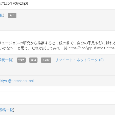
o/Fv3ryzfrp6
覧
)
1
リュージョンの研究から推察すると，鏡の前で，自分の手足や顔に触れ
だれか試してみて（笑 https://t.co/yppIMlmtq1 https://t.
投稿一覧
)
リツイート・ネットワーク (2)
2
4
0.707
kiya
@nemchan_nel
投稿一覧
)