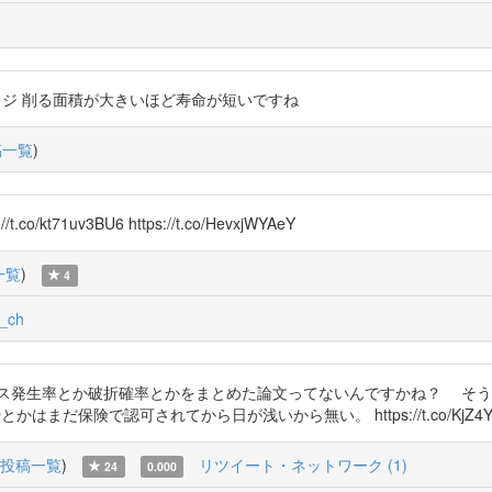
ッジ 削る面積が大きいほど寿命が短いですね
稿一覧
)
71uv3BU6 https://t.co/HevxjWYAeY
一覧
)
4
_ch
エス発生率とか破折確率とかをまとめた論文ってないんですかね？ そう
だ保険で認可されてから日が浅いから無い。 https://t.co/KjZ4Y3
投稿一覧
)
リツイート・ネットワーク (1)
24
0.000