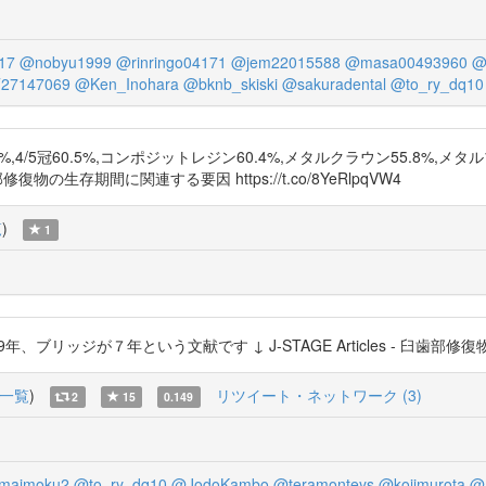
17
@nobyu1999
@rinringo04171
@jem22015588
@masa00493960
@
27147069
@Ken_Inohara
@bknb_skiski
@sakuradental
@to_ry_dq10
,4/5冠60.5%,コンポジットレジン60.4%,メタルクラウン55.8%,
歯部修復物の生存期間に関連する要因 https://t.co/8YeRlpqVW4
覧
)
1
ジが７年という文献です ↓ J-STAGE Articles - 臼歯部修復物の生存期
一覧
)
リツイート・ネットワーク (3)
2
15
0.149
maimoku2
@to_ry_dq10
@JodoKambo
@teramonteys
@kojimurota
@