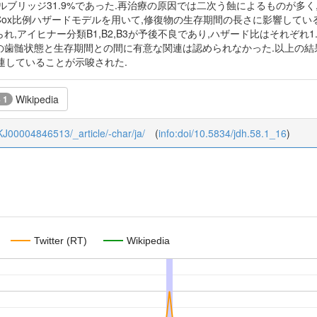
タルブリッジ31.9%であった.再治療の原因では二次う蝕によるものが多く,
った.Cox比例ハザードモデルを用いて,修復物の生存期間の長さに影響し
,アイヒナー分類B1,B2,B3が予後不良であり,ハザード比はそれぞれ1.88 (1.16-3.05
時の歯髄状態と生存期間との間に有意な関連は認められなかった.以上の結
連していることが示唆された.
Wikipedia
+ 1
8_KJ00004846513/_article/-char/ja/
(
info:doi/10.5834/jdh.58.1_16
)
Twitter (RT)
Wikipedia