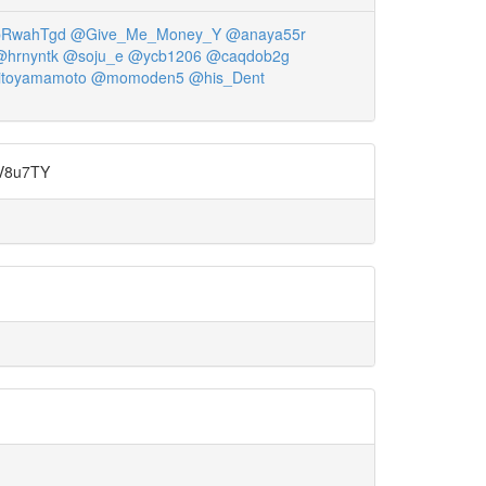
RwahTgd
@Give_Me_Money_Y
@anaya55r
@hrnyntk
@soju_e
@ycb1206
@caqdob2g
itoyamamoto
@momoden5
@his_Dent
8u7TY