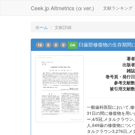
Ceek.jp Altmetrics (α ver.)
文献ランキング
ホーム
文献詳細
臼歯部修復物の生存期間
16
0
0
0
OA
著者
出版者
雑誌
巻号頁・発行日
参考文献数
被引用文献数
一般歯科医院において,修
31日の間に修復物を用い
ー,4/5冠,メタルクラウ
人,649歯の修復物につい
タルクラウン3,276日,メ