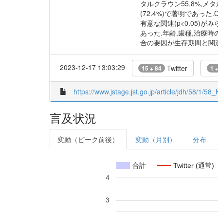
タルクラウン55.8%,メ
(72.4%)で著明であ
有意な関連(p<0.05)がみられ
あった.年齢,歯種,治療
合の要因が生存期間と関
2023-12-17 13:03:29
Twitter
15 + 84
1 
https://www.jstage.jst.go.jp/article/jdh/58/1/5
言及状況
変動（ピーク前後）
変動（月別）
分布
合計
Twitter (通常)
4
3