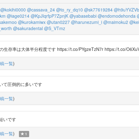
@kokihi0000
@cassava_24
@to_ry_dq10
@sk77619284
@h9uYVZVb
4km
@iage0214
@KpJIqrfpP7ZpnjK
@yabasebabi
@endomodehonda
sakemoo
@kurokamiwx
@utan0227
@harunezumi_i
@maimoku2
@ke
worth
@sakuradental
@S_VTmz
程度です https://t.co/PYgzeTzN7r https://t.co/O6XuV
稿一覧
)
いて圧倒的に多いです
稿一覧
)
短いです
稿一覧
)
1