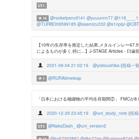
1
@rocketpencil141
@yuuunnn77
@118____1
18
@TURBO09599185
@asamizu332
@s1npipi
@CBT
【10年の生存率を推定した結果,メタルインレー67.5%
によるものが多く,特に...】J-STAGE Articles - 臼
2021-09-04 21:02:16
@yoboushika
(
投稿一
@RURAtimeleap
1
「日本における補綴物の平均生存期間②」 FMCが8.9年、ブリッ
2020-12-29 23:45:19
@uni_study_note
(
投稿
@NakaDash_
@uni_version2
3
@ko67302897
@dkp77gg
@fumipon8740
@
15