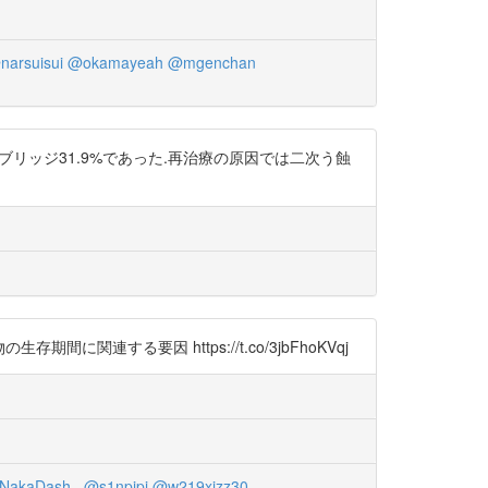
narsuisui
@okamayeah
@mgenchan
メタルブリッジ31.9%であった.再治療の原因では二次う蝕
間に関連する要因 https://t.co/3jbFhoKVqj
NakaDash_
@s1npipi
@w219xjzz30