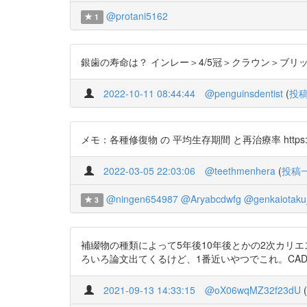
@protani5162
1
銀歯の寿命は？ インレー＞4/5冠＞クラウン＞ブリ
2022-10-11 08:44:44
@penguinsdentist
(
投
メモ：各種修復物 の 平均生存期間 と再治療率 https://t.co/kt
2022-03-05 22:03:06
@teethmenhera
(
投稿
@ningen654987
@Aryabcdwfg
@genkaiotaku
3
補綴物の種類によって5年後10年後とかの2次カリ
ろいろ論文出てくるけど、1番近いやつでこれ。CADとかはま
2021-09-13 14:33:15
@oX06wqMZ32f23dU
(