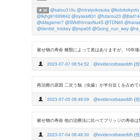
@satou310u
@miraiyokosuka
@kotokokyoto
39
@lkjhg61699842
@oyasai831
@futarou23
@jbsd1
@ddsgamer7
@SVkithtnnaxNu4S
@TDN65
@hana
@dentist_mickey
@jmpa05
@Going_nun_way
@ra_
被せ物の寿命 種類によって差はありますが、10年後の生存率は大体半分
2023-07-07 08:54:52
@evidencebaseddh
(
投
再治療の原因 二次う蝕（虫歯）が半分近くを占めて
2023-07-05 08:48:09
@evidencebaseddh
(
投
被せ物の寿命 他の治療法に比べてブリッジの寿命は
2023-07-04 08:48:30
@evidencebaseddh
(
投