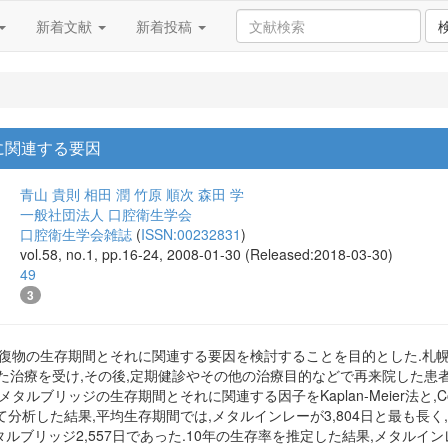
新着文献
新着投稿
に関連する要因
青山 貴則
相田 潤
竹原 順次
森田 学
一般社団法人 口腔衛生学会
口腔衛生学会雑誌
(
ISSN:00232831
)
vol.58, no.1, pp.16-24, 2008-01-30 (Released:2018-03-30)
49
3
復物の生存期間とそれに関連する要因を検討することを目的とした.札幌市内
た治療を受け,その後,定期健診やその他の治療目的などで再来院した患
ン,メタルブリッジの生存期間とそれに関連する因子をKaplan-Meier法と
て分析した結果,平均生存期間では,メタルインレーが3,804日と最も長く,次い
タルブリッジ2,557日であった.10年の生存率を推定した結果,メタルインレー67