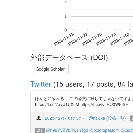
2
1
0
2023-11-25
2023-11-28
2023-12-01
2023
2023-11-19
2023-11-22
外部データベース (DOI)
Google Scholar
Twitter
(15 users, 17 posts, 84 fa
ほんとに呆れる。 この論文に対してじゃないですよ
https://t.co/7xyjJ1UXuM https://t.co/KTRO0WFr9H
2023-12-17 01:13:17
@nakixa
(
投稿一覧
)
@h9uYVZVbRwahTgd
@tkdotopastor1
@Goin
3