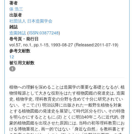
著者
俵 浩三
出版者
社団法人 日本造園学会
雑誌
造園雑誌
(
ISSN:03877248
)
巻号頁・発行日
vol.57, no.1, pp.1-15, 1993-08-27 (Released:2011-07-19)
参考文献数
12
被引用文献数
1
植物への理解を深めることは造園学の重要な基礎となるが, 植
物情報源として大きな役割をはたす植物図鑑の発達史は, 造園
史, 植物学史, 理科教育史の分野を含めて十分に研究されてい
ない。そこで,(1) 明治以降に出版された一般野生植物を対象
とする植物図鑑の発達史を展望して時代区分を行い, その特徴
を明らかにするとともに,(2) とくに明治40年ころに近代的, 啓
蒙的植物図鑑を出現させた原因には, 当時の初等理科教育にお
ける博物重視と, 画一的ではない「身近な自然」を教科書とす