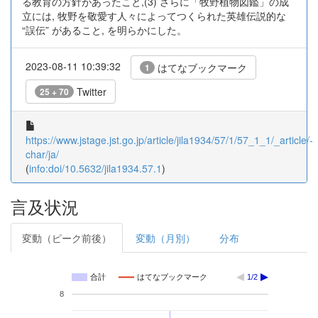
る教育の方針があったこと,(3) さらに「牧野植物図鑑」の成
立には, 牧野を敬愛す人々によってつくられた英雄伝説的な
“誤伝” があること, を明らかにした。
2023-08-11 10:39:32
はてなブックマーク
1
Twitter
25 + 70
https://www.jstage.jst.go.jp/article/jila1934/57/1/57_1_1/_article/-
char/ja/
(
info:doi/10.5632/jila1934.57.1
)
言及状況
変動（ピーク前後）
変動（月別）
分布
合計
はてなブックマーク
1/2
8