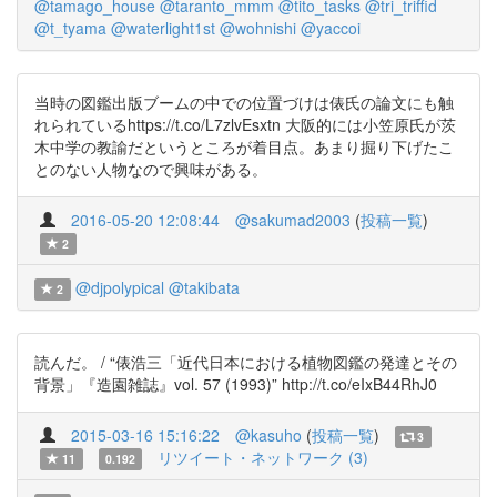
@tamago_house
@taranto_mmm
@tito_tasks
@tri_triffid
@t_tyama
@waterlight1st
@wohnishi
@yaccoi
当時の図鑑出版ブームの中での位置づけは俵氏の論文にも触
れられているhttps://t.co/L7zlvEsxtn 大阪的には小笠原氏が茨
木中学の教諭だというところが着目点。あまり掘り下げたこ
とのない人物なので興味がある。
2016-05-20 12:08:44
@sakumad2003
(
投稿一覧
)
2
@djpolypical
@takibata
2
読んだ。 / “俵浩三「近代日本における植物図鑑の発達とその
背景」『造園雑誌』vol. 57 (1993)” http://t.co/eIxB44RhJ0
2015-03-16 15:16:22
@kasuho
(
投稿一覧
)
3
リツイート・ネットワーク (3)
11
0.192