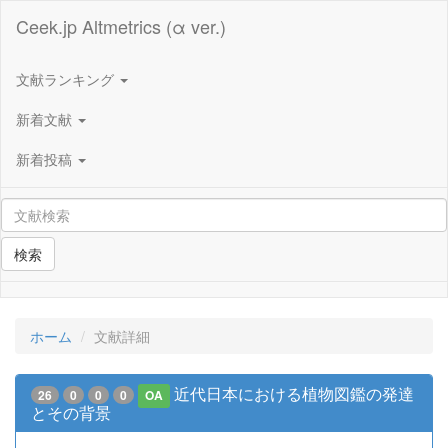
Ceek.jp Altmetrics (α ver.)
文献ランキング
新着文献
新着投稿
検索
ホーム
文献詳細
近代日本における植物図鑑の発達
26
0
0
0
OA
とその背景