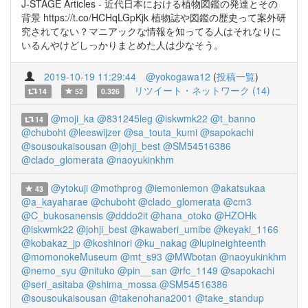
J-STAGE Articles - 近代日本における植物図鑑の発達とその
背景 https://t.co/HCHqLGpKjk 植物誌や図鑑の歴史って案外研
究されてない？マニアックな情報を知ってる人はそれなりに
いるんやけどしっかりまとめた人は少なそう。
2019-10-19 11:29:44
@yokogawa12
(
投稿一覧
)
リツイート・ネットワーク (14)
14
52
0.326
@moji_ka
@831245leg
@iskwmk22
@t_banno
14
@chuboht
@leeswijzer
@sa_touta_kumi
@sapokachi
@sousoukaisousan
@johji_best
@SM54516386
@clado_glomerata
@naoyukinkhm
@ytokuji
@mothprog
@iemoniemon
@akatsukaa
43
@a_kayaharae
@chuboht
@clado_glomerata
@cm3
@C_bukosanensis
@dddo2it
@hana_otoko
@HZOHk
@iskwmk22
@johji_best
@kawaberi_umibe
@keyaki_1166
@kobakaz_jp
@koshinori
@ku_nakag
@lupineighteenth
@momonokeMuseum
@mt_s93
@MWbotan
@naoyukinkhm
@nemo_syu
@nituko
@pin__san
@rfc_1149
@sapokachi
@seri_asitaba
@shima_mossa
@SM54516386
@sousoukaisousan
@takenohana2001
@take_standup