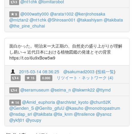
@nt1chk
@tomitarobot
3
@000watty000
@arata1002
@kenjirohosaka
9
@miztan2
@nt1chk
@Shirosan001
@takashiyam
@takibata
@the_pine_chuhai
面白かった。明治末ー大正期の、自然史の盛り上がりが理解
し易い→ 近代日本における植物図鑑の発達とその背景
https://t.co/6u9xBow5w9
2015-03-14 08:36:25
@sakumad2003
(
投稿一覧
)
リツイート・ネットワーク (4)
4
15
0.000
@seramuseum
@seima_n
@iskwmk22
@ttymd
4
@Amid_euphoria
@archivist_kyoto
@chun52K
14
@Genden_S
@GenIto_gifuU
@kasuho
@monotropastrum
@nsdap_sri
@takibata
@tia_knm
@tnsilence
@yanoz
@ykfj01
@youpy