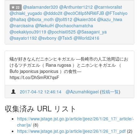
@salamander320
@Anthunter1212
@carnivoralist
22
@chiaki_yugado
@dddo2it
@ec0C8Ip5NRi6FJB
@FToshiyo
@haltaq
@ibota_moth
@jolt512
@kaien304
@kazu_hiwa
@narcissina
@NekuiH
@ochaochamatcha
@oekakiyou39119
@pochiai0525
@Sasagani_ya
@sayato1192
@svbony
@Tsix5
@World2416
蟻が好きなんだニホンヒキガエル ―長崎市の人工池周辺にお
けるツチガエル（ Rana rugosa ）とニホンヒキガエル （
Bufo japonicus japonicus ）の食性―
https://t.co/DhSmRX7qsF
2017-04-12 12:46:14
@Azumahikigael
(
投稿一覧
)
収集済み URL リスト
https://www.jstage.jst.go.jp/article/jjeez/26/1/26_17/_article/-
char/ja/
(8)
https://www.jstage.jst.go.jp/article/jjeez/26/1/26_17/_pdf
(2)