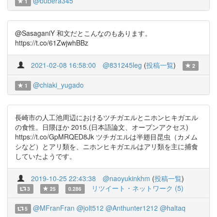
@bubera345
1
@SasaganiY 和文だとこんなのもあります。
https://t.co/61ZwjwhBBz
2021-02-08 16:58:00
@831245leg
(
投稿一覧
)
2
@chiaki_yugado
1
長崎市の人工池周辺におけるツチガエルとニホンヒキガエル
の食性。日隈ほか 2015.(日本語論文、オープンアクセス)
https://t.co/GpMRQED8Jk ツチガエルは半翅目昆虫（カメム
シなど）とアリ類を、ニホンヒキガエルはアリ類を主に捕食
していたようです。
2019-10-25 22:43:38
@naoyukinkhm
(
投稿一覧
)
リツイート・ネットワーク (5)
3
25
0.286
@MFranFran
@jolt512
@Anthunter1212
@haltaq
5