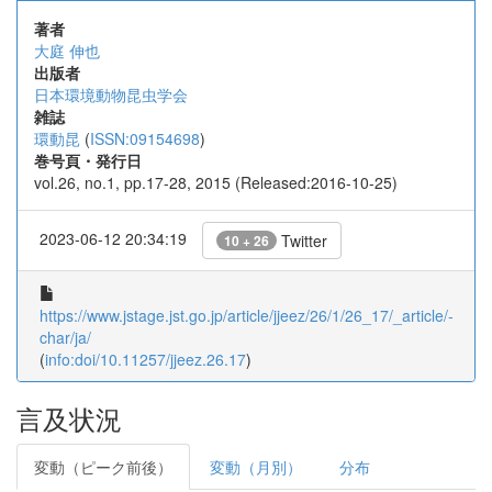
著者
大庭 伸也
出版者
日本環境動物昆虫学会
雑誌
環動昆
(
ISSN:09154698
)
巻号頁・発行日
vol.26, no.1, pp.17-28, 2015 (Released:2016-10-25)
2023-06-12 20:34:19
Twitter
10 + 26
https://www.jstage.jst.go.jp/article/jjeez/26/1/26_17/_article/-
char/ja/
(
info:doi/10.11257/jjeez.26.17
)
言及状況
変動（ピーク前後）
変動（月別）
分布