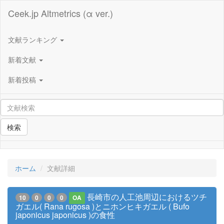
Ceek.jp Altmetrics (α ver.)
文献ランキング
新着文献
新着投稿
検索
ホーム
文献詳細
長崎市の人工池周辺におけるツチ
10
0
0
0
OA
ガエル( Rana rugosa )とニホンヒキガエル ( Bufo
japonicus japonicus )の食性