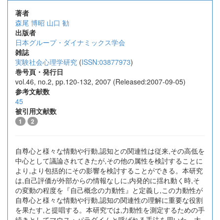
著者
森尾 博昭
山口 勧
出版者
日本グループ・ダイナミックス学会
雑誌
実験社会心理学研究
(
ISSN:03877973
)
巻号頁・発行日
vol.46, no.2, pp.120-132, 2007 (Released:2007-09-05)
参考文献数
45
被引用文献数
1
2
自尊心と様々な情動や行動,認知との関連性は従来,その高低を
中心として議論されてきたが,その他の属性を検討することに
より,より包括的にその影響を検討することができる。本研究
は,自己評価が外部からの情報なしに,内発的に揺れ動く時,そ
の変動の程度を『自己概念の力動性』と定義し,この力動性が
自尊心と様々な情動や行動,認知の関連性の理解に重要な役割
を果たす,と提唱する。本研究では,力動性を測定するための手
続きとしてマウス・パラダイムと呼ばれる手法を用いた。大