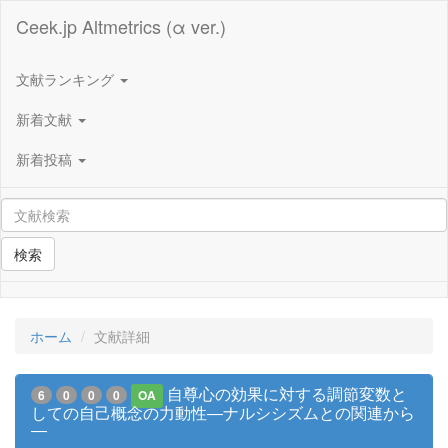
Ceek.jp Altmetrics (α ver.)
文献ランキング
新着文献
新着投稿
検索
ホーム
文献詳細
自尊心の効果に対する調節変数と
6
0
0
0
OA
しての自己概念の力動性―ナルシシズムとの関連から
―