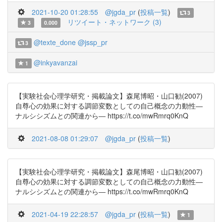
2021-10-20 01:28:55
@jgda_pr
(
投稿一覧
)
3
リツイート・ネットワーク (3)
3
0.000
@texte_done
@jssp_pr
3
@inkyavanzai
1
【実験社会心理学研究・掲載論文】森尾博昭・山口勧(2007)
自尊心の効果に対する調節変数としての自己概念の力動性―
ナルシシズムとの関連から― https://t.co/mwRmrq0KnQ
2021-08-08 01:29:07
@jgda_pr
(
投稿一覧
)
【実験社会心理学研究・掲載論文】森尾博昭・山口勧(2007)
自尊心の効果に対する調節変数としての自己概念の力動性―
ナルシシズムとの関連から― https://t.co/mwRmrq0KnQ
2021-04-19 22:28:57
@jgda_pr
(
投稿一覧
)
1