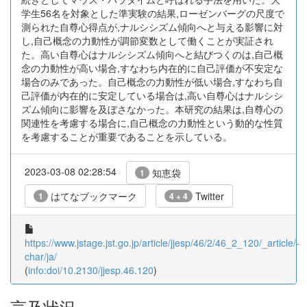
学生56名を対象とした準実験の結果,ローゼンバーグの尺度で
測られた自尊心得点が,ナルシシズム傾向へと与える影響に対
し,自己概念の力動性が調節変数として働くことが実証され
た。高い自尊心はナルシシズム傾向へと結びつくのは,自己概
念の力動性が高い場合,すなわち内在的に自己評価が不安定な
場合のみであった。自己概念の力動性が低い場合,すなわち自
己評価が内在的に安定している場合は,高い自尊心はナルシシ
ズム傾向に影響を及ぼさなかった。本研究の結果は,自尊心の
関連性を考慮する場合に,自己概念の力動性という動的な性質
を考慮することが重要であることを示している。
2023-03-08 02:28:54
知恵袋
1
はてなブックマーク
Twitter
1
4 + 4
https://www.jstage.jst.go.jp/article/jjesp/46/2/46_2_120/_article/-
char/ja/
(
info:doi/10.2130/jjesp.46.120
)
言及状況