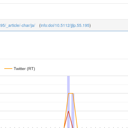
195/_article/-char/ja/
(
info:doi/10.5112/jjlp.55.195
)
Twitter (RT)