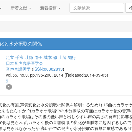
新着文献
新着投稿
化と水分摂取の関係
足立 千浪
吐師 道子
城本 修
土師 知行
日本音声言語医学会
音声言語医学
(
ISSN:00302813
)
vol.55, no.3, pp.195-200, 2014 (Released:2014-09-05)
9
1
有無,声質変化と水分摂取の関係を解明するため1) 16曲のカラオケ歌唱はその後
(HNR)に変化をもたらすか,2)カラオケ歌唱中の水分摂取の有無はカラオケ後の音声の
6曲のカラオケ歌唱はその後の低い声と出しやすい声の高さの発声に影響
変化は見られず,カラオケ後の音響特徴の変化が血腫等に起因するもので
果は見られなかったが,高い声での発声が水分摂取の有無に敏感である可