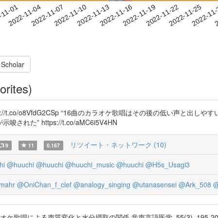
2022-11-22
2022-11-25
2022-11
-11-01
2
2022-11-04
2022-11-07
2022-11-10
2022-11-13
2022-11-16
2022-11-19
 Scholar
orites)
//t.co/o8VfdG2CSp “16曲のカラオケ歌唱はその後の低い声と出
https://t.co/aMC6i5V4HN
リツイート・ネットワーク (10)
9
11
0.167
hi
@huuchi
@huuchi
@huuchi_music
@huuchi
@H5s_Usagi3
mahr
@OniChan_f_clef
@analogy_singing
@utanasensei
@Ark_508
@
よる声質変化と水分摂取の関係 音声言語医学, 55(3), 195-200. https: