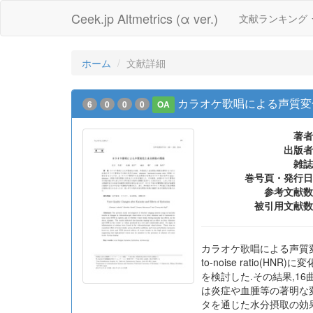
Ceek.jp Altmetrics (α ver.)
文献ランキング
ホーム
文献詳細
カラオケ歌唱による声質変
6
0
0
0
OA
著者
出版者
雑誌
巻号頁・発行日
参考文献数
被引用文献数
カラオケ歌唱による声質変化の
to-noise ratio
を検討した.その結果,1
は炎症や血腫等の著明な
タを通じた水分摂取の効