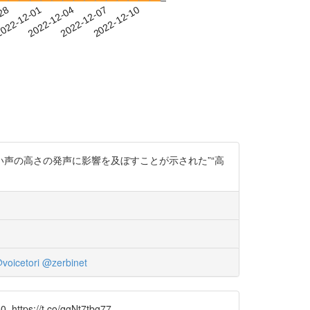
-28
022-12-01
2022-12-04
2022-12-07
2022-12-10
しやすい声の高さの発声に影響を及ぼすことが示された”“高
voicetori
@zerbinet
//t.co/qgNt7tbg77