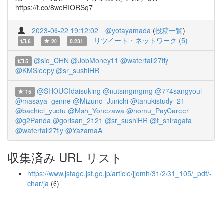
https://t.co/8weRIORSq7
2023-06-22 19:12:02
@yotayamada
(
投稿一覧
)
リツイート・ネットワーク (5)
6
20
0.231
@sio_OHN
@JobMoney11
@waterfall27fly
5
@KMSleepy
@sr_sushiHR
@SHOUGIdaisuking
@nutsmgmgmg
@774sangyoui
15
@masaya_genne
@Mizuno_Junichi
@tanukistudy_21
@bachiel_yuetu
@Msh_Yonezawa
@nomu_PayCareer
@g2Panda
@gorisan_2121
@sr_sushiHR
@t_shiragata
@waterfall27fly
@YazamaA
収集済み URL リスト
https://www.jstage.jst.go.jp/article/jjomh/31/2/31_105/_pdf/-
char/ja
(6)