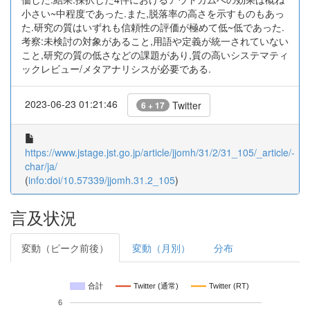
小さい~中程度であった.また,脱落率の高さを示すものもあっ
た.研究の質はいずれも信頼性の評価が極めて低~低であった.
考察:未検討の対象があること,用語や定義が統一されていない
こと,研究の質の低さなどの課題があり,質の高いシステマティ
ックレビュー/メタアナリシスが必要である.
2023-06-23 01:21:46
Twitter
6 + 17
https://www.jstage.jst.go.jp/article/jjomh/31/2/31_105/_article/-
char/ja/
(
info:doi/10.57339/jjomh.31.2_105
)
言及状況
変動（ピーク前後）
変動（月別）
分布
合計
Twitter (通常)
Twitter (RT)
6