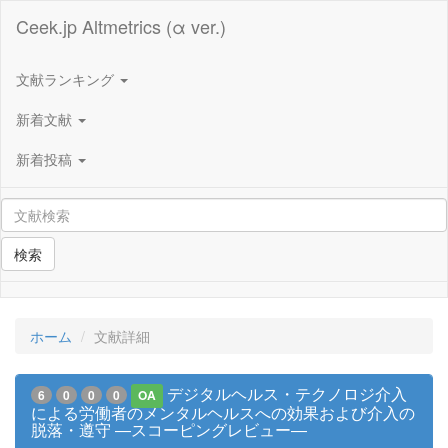
Ceek.jp Altmetrics (α ver.)
文献ランキング
新着文献
新着投稿
検索
ホーム
文献詳細
デジタルヘルス・テクノロジ介入
6
0
0
0
OA
による労働者のメンタルヘルスへの効果および介入の
脱落・遵守 ―スコーピングレビュー―