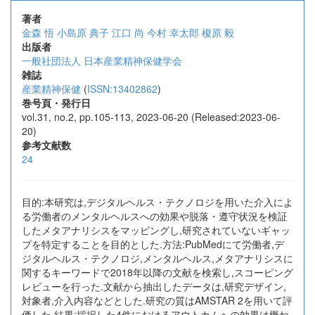
著者
金森 悟
小島原 典子
江口 尚
今村 幸太郎
榎原 毅
出版者
一般社団法人 日本産業精神保健学会
雑誌
産業精神保健
(
ISSN:13402862
)
巻号頁・発行日
vol.31, no.2, pp.105-113, 2023-06-20 (Released:2023-06-
20)
参考文献数
24
目的:本研究は,デジタルヘルス・テクノロジを用いた介入によ
る労働者のメンタルヘルスへの効果や脱落・遵守状況を検証
したメタアナリシスをマッピングし,研究されていないギャッ
プを特定することを目的とした.方法:PubMedにて労働者,デ
ジタルヘルス・テクノロジ,メンタルヘルス,メタアナリシスに
関するキーワードで2018年以降の文献を検索し,スコーピング
レビューを行った.文献から抽出したデータは,研究デザイン,
対象者,介入内容などとした.研究の質はAMSTAR 2を用いて評
価した.結果:採択した4件におけるアウトカムへの効果は概ね