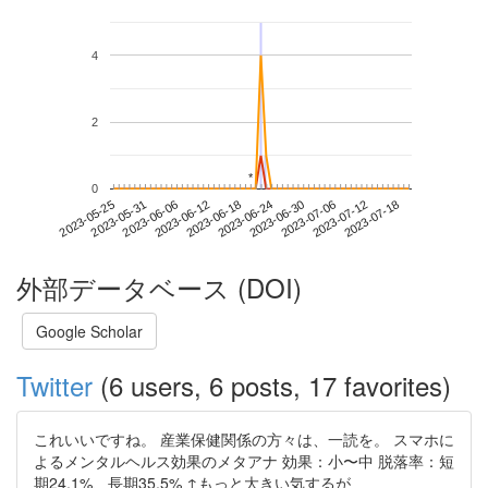
4
2
*
*
0
2023-07-12
2023-05-25
2023-06-12
2023-06-30
2023-07-18
2023-05-31
2023-06-18
2023-07-06
2023-06-06
2023-06-24
外部データベース (DOI)
Google Scholar
Twitter
(6 users, 6 posts, 17 favorites)
これいいですね。 産業保健関係の方々は、一読を。 スマホに
よるメンタルヘルス効果のメタアナ 効果：小〜中 脱落率：短
期24.1%、長期35.5% ↑もっと大きい気するが