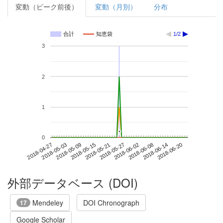
変動（ピーク前後）
変動（月別）
分布
合計
知恵袋
1/2
3
2
1
*
*
0
2018-06-14
2018-04-27
2018-05-15
2018-06-02
2018-06-20
2018-05-03
2018-05-21
2018-06-08
2018-05-09
2018-05-27
外部データベース (DOI)
Mendeley
DOI Chronograph
17
Google Scholar