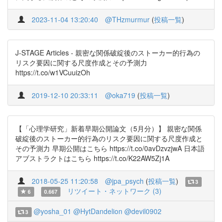
2023-11-04 13:20:40
@THzmurmur
(
投稿一覧
)
J-STAGE Articles - 親密な関係破綻後のストーカー的行為の
リスク要因に関する尺度作成とその予測力
https://t.co/w1VCuuizOh
2019-12-10 20:33:11
@oka719
(
投稿一覧
)
【「心理学研究」新着早期公開論文（5月分）】 親密な関係
破綻後のストーカー的行為のリスク要因に関する尺度作成と
その予測力 早期公開はこちら https://t.co/0avDzvzjwA 日本語
アブストラクトはこちら https://t.co/K22AW5Zj1A
2018-05-25 11:20:58
@jpa_psych
(
投稿一覧
)
3
リツイート・ネットワーク (3)
6
0.667
@yosha_01
@HytDandelion
@devil0902
3