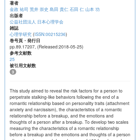
著者
金政 祐司
荒井 崇史
島田 貴仁
石田 仁
山本 功
出版者
公益社団法人 日本心理学会
雑誌
心理学研究
(
ISSN:00215236
)
巻号頁・発行日
pp.89.17207, (Released:2018-05-25)
参考文献数
25
被引用文献数
3
This study aimed to reveal the risk factors for a person to
perpetrate stalking-like behaviors following the end of a
romantic relationship based on personality traits (attachment
anxiety and narcissism), the characteristics of a romantic
relationship before a breakup, and the emotions and
thoughts of a person after a breakup. To develop two scales
measuring the characteristics of a romantic relationship
before a breakup and the emotions and thoughts of a person