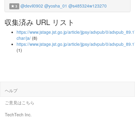
@devil0902
@yosha_01
@s485324w123270
3
収集済み URL リスト
https://www.jstage.jst.go.jp/article/jjpsy/advpub/0/advpub_89.1
char/ja/
(8)
https://www.jstage.jst.go.jp/article/jjpsy/advpub/0/advpub_89.
(1)
ヘルプ
ご意見はこちら
TechTech Inc.