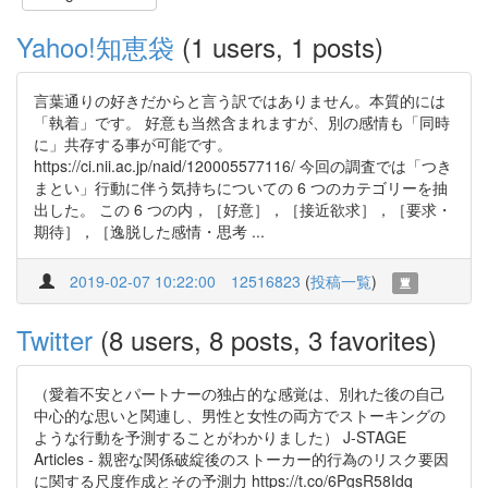
Yahoo!知恵袋
(1 users, 1 posts)
言葉通りの好きだからと言う訳ではありません。本質的には
「執着」です。 好意も当然含まれますが、別の感情も「同時
に」共存する事が可能です。
https://ci.nii.ac.jp/naid/120005577116/ 今回の調査では「つき
まとい」行動に伴う気持ちについての 6 つのカテゴリーを抽
出した。 この 6 つの内，［好意］，［接近欲求］，［要求・
期待］，［逸脱した感情・思考 ...
2019-02-07 10:22:00
12516823
(
投稿一覧
)
Twitter
(8 users, 8 posts, 3 favorites)
（愛着不安とパートナーの独占的な感覚は、別れた後の自己
中心的な思いと関連し、男性と女性の両方でストーキングの
ような行動を予測することがわかりました） J-STAGE
Articles - 親密な関係破綻後のストーカー的行為のリスク要因
に関する尺度作成とその予測力 https://t.co/6PgsR58Idq