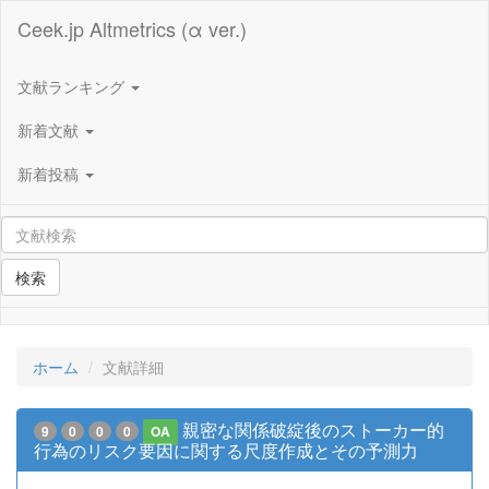
Ceek.jp Altmetrics (α ver.)
文献ランキング
新着文献
新着投稿
検索
ホーム
文献詳細
親密な関係破綻後のストーカー的
9
0
0
0
OA
行為のリスク要因に関する尺度作成とその予測力