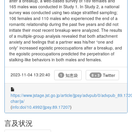
after a breakup, a web-based survey of 189 females and
165 males was conducted in Study 1. In Study 2, a national
survey was conducted using two-stage stratified sampling;
106 females and 110 males who experienced the end of a
romantic relationship during the past five years and did not
initiate their most recent breakup were analyzed. The results
of a multiple-group analysis revealed that both attachment
anxiety and feelings that a partner was his/her “one and
only” increased egoistic preoccupations after a breakup, and
the egoistic preoccupations predicted the perpetration of
stalking-like behaviors in both males and females.
2023-11-04 13:20:40
知恵袋
Twitter
1
8 + 3
https://www.jstage.jst.go.jp/article/jjpsy/advpub/0/advpub_89.1720
char/ja/
(
info:doi/10.4992/jjpsy.89.17207
)
言及状況