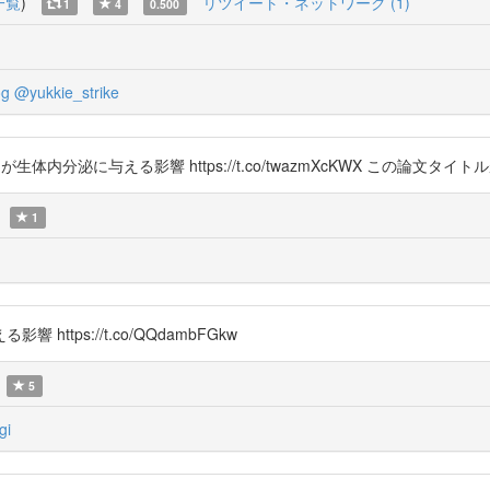
一覧
)
リツイート・ネットワーク (1)
1
4
0.500
og
@yukkie_strike
レスが生体内分泌に与える影響 https://t.co/twazmXcKWX この論文タ
1
tps://t.co/QQdambFGkw
5
gi