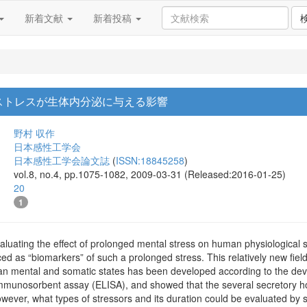
新着文献
新着投稿
ストレスが生体内分泌に与える影響
野村 収作
日本感性工学会
日本感性工学会論文誌
(
ISSN:18845258
)
vol.8, no.4, pp.1075-1082, 2009-03-31 (Released:2016-01-25)
20
1
valuating the effect of prolonged mental stress on human physiologica
d as “biomarkers” of such a prolonged stress. This relatively new field 
n mental and somatic states has been developed according to the deve
mmunosorbent assay (ELISA), and showed that the several secretory 
wever, what types of stressors and its duration could be evaluated by s