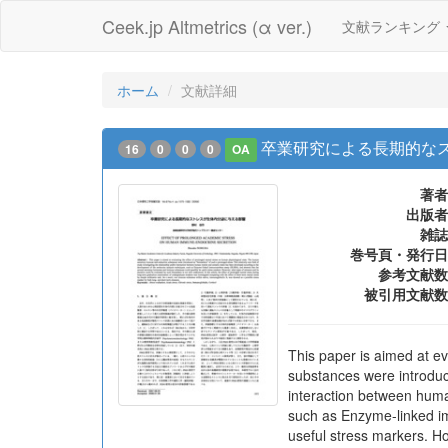
Ceek.jp Altmetrics (α ver.)
文献ランキング
ホーム
文献詳細
卒業研究による長期的な
16
0
0
0
OA
著者
出版者
雑誌
巻号頁・発行日
参考文献数
被引用文献数
This paper is aimed at e
substances were introduce
interaction between huma
such as Enzyme-linked i
useful stress markers. Ho