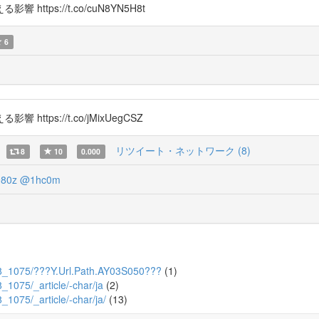
ps://t.co/cuN8YN5H8t
6
ps://t.co/jMixUegCSZ
リツイート・ネットワーク (8)
8
10
0.000
80z
@1hc0m
8/4/8_1075/???Y.Url.Path.AY03S050???
(1)
/8_1075/_article/-char/ja
(2)
8_1075/_article/-char/ja/
(13)