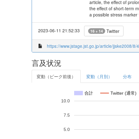
article, the effect of pr
the effect of short-term 
a possible stress marker 
2023-06-11 21:52:33
Twitter
16 + 14
https://www.jstage.jst.go.jp/article/jjske2008/8/
言及状況
変動（ピーク前後）
変動（月別）
分布
合計
Twitter (通常)
10.0
7.5
5.0