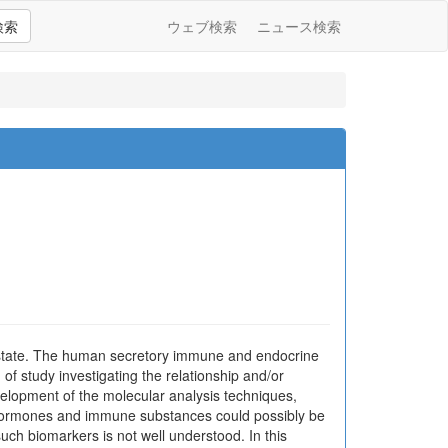
検索
ウェブ検索
ニュース検索
l state. The human secretory immune and endocrine
of study investigating the relationship and/or
lopment of the molecular analysis techniques,
hormones and immune substances could possibly be
uch biomarkers is not well understood. In this