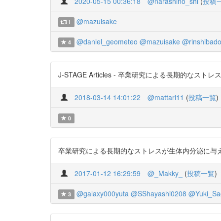
2020-05-15 00:36:18
@narashino_shi
(
投稿
@mazuisake
1
@daniel_geometeo
@mazuisake
@rinshibad
4
J-STAGE Articles - 卒業研究による長期的なスト
2018-03-14 14:01:22
@mattari11
(
投稿一覧
)
0
卒業研究による長期的なストレスが生体内分泌に与える影響 ht
2017-01-12 16:29:59
@_Makky_
(
投稿一覧
)
@galaxy000yuta
@SShayashi0208
@Yuki_Sa
3