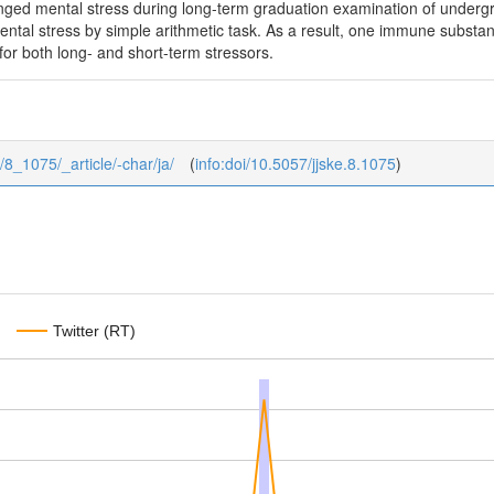
olonged mental stress during long-term graduation examination of under
mental stress by simple arithmetic task. As a result, one immune subst
for both long- and short-term stressors.
4/8_1075/_article/-char/ja/
(
info:doi/10.5057/jjske.8.1075
)
Twitter (RT)