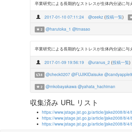
卒業研究による長期的なストレスが生体内分泌に与える影響 htt
2017-01-10 07:11:24
@ceekz
(
投稿一覧
)
@harutoka_1
@tmasao
2
卒業研究による長期的なストレスが生体内分泌に与える影響 htt
2017-01-09 19:56:19
@uranus_2
(
投稿一覧
)
@check0207
@FUJIKIDaisuke
@candyapple9
8
@mkobayakawa
@yahata_hachiman
2
収集済み URL リスト
https://www.jstage.jst.go.jp/article/jjske2008/
https://www.jstage.jst.go.jp/article/jjske2008/8/4
https://www.jstage.jst.go.jp/article/jjske2008/8/4/