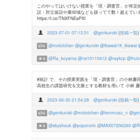
このやってはいけない授業を「現・調査官」が肯定的に引用し
説・対立仮説や棄却域なども扱ってて数Ⅰ超えている】とそ
https://t.co/TNXFNEaPXI
2023-07-01 07:13:31
@genkuroki
(
投稿一覧
)
@mototchen
@genkuroki
@tkawai18_tkawai
6
@Ra_koyama
@ns10110412
@raykcp
@fruic
8
#統計 で、その授業実践を「現・調査官」の小林廉氏はどの
高校生の課題研究を文脈とする教材を用いて 小林 廉 2022 で【
2023-06-30 21:54:28
@genkuroki
(
投稿一覧
)
@genkuroki
@mototchen
@temmusu_n
@gen
5
@skyshouk
@popororin
@MAX07206260
@R
9