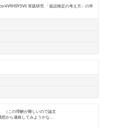
.co/4VfIHSY3V0 実践研究 「仮説検定の考え方」の学
。 （この理解が難しいので論文
見・ご感想から連絡してみようかな…