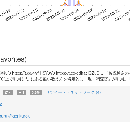
*
*
2023-05-10
2023-05-13
2023-05
-04-19
2
2023-04-22
2023-04-25
2023-04-28
2023-05-01
2023-05-04
2023-05-07
avorites)
tps://t.co/4VfIHSY3V0 https://t.co/ddhaclQZuS
で引用した)にある酷い教え方を肯定的に「現・調査官」が引用。 https://t.co/otT
リツイート・ネットワーク (4)
4
5
0.250
2
guru
@genkuroki