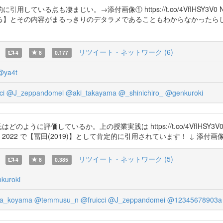
ている点も凄まじい。→添付画像① https://t.co/4VfIHSY3
の内容がまるっきりのデタラメであることもわからなかったらしい。 https:
リツイート・ネットワーク (6)
4
8
0.177
@ya4t
ci
@J_zeppandomei
@aki_takayama
@_shinichiro_
@genkuroki
ように評価しているか。上の授業実践は https://t.co/4VfIHS
冨田(2019)】として肯定的に引用されています！ ↓ 添付画像 https://t.co/
リツイート・ネットワーク (5)
4
8
0.385
kuroki
a_koyama
@temmusu_n
@fruicci
@J_zeppandomei
@12345678903a