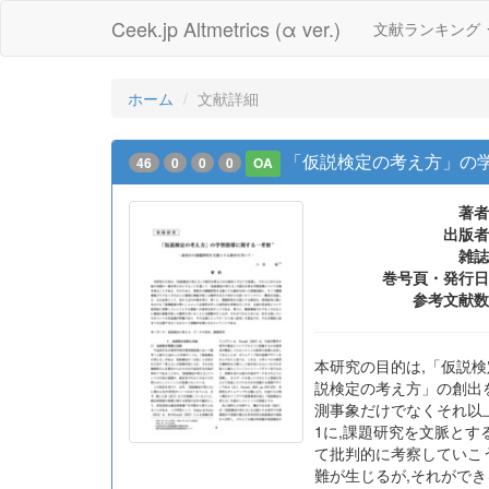
Ceek.jp Altmetrics (α ver.)
文献ランキング
ホーム
文献詳細
「仮説検定の考え方」の
46
0
0
0
OA
著者
出版者
雑誌
巻号頁・発行日
参考文献数
本研究の目的は,「仮説
説検定の考え方」の創出
測事象だけでなくそれ以
1に,課題研究を文脈と
て批判的に考察していこ
難が生じるが,それがで