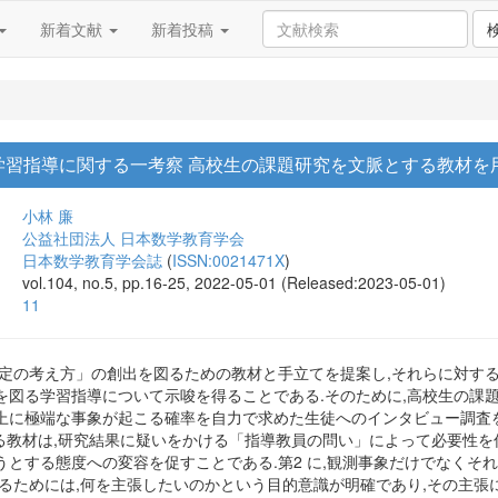
新着文献
新着投稿
学習指導に関する一考察 高校生の課題研究を文脈とする教材を
小林 廉
公益社団法人 日本数学教育学会
日本数学教育学会誌
(
ISSN:0021471X
)
vol.104, no.5, pp.16-25, 2022-05-01 (Released:2023-05-01)
11
検定の考え方」の創出を図るための教材と手立てを提案し,それらに対す
を図る学習指導について示唆を得ることである.そのために,高校生の課
上に極端な事象が起こる確率を自力で求めた生徒へのインタビュー調査を実
する教材は,研究結果に疑いをかける「指導教員の問い」によって必要性を
うとする態度への変容を促すことである.第2 に,観測事象だけでなくそ
きるためには,何を主張したいのかという目的意識が明確であり,その主張