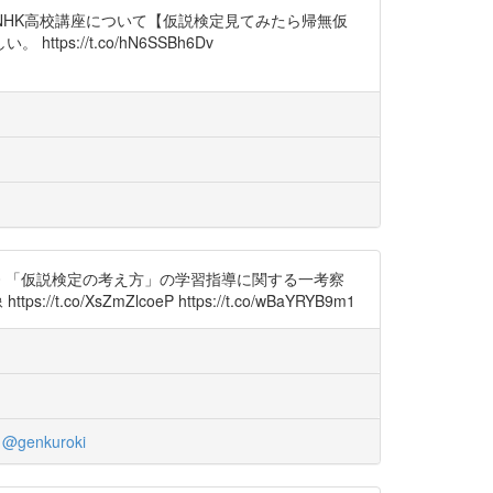
V0 NHK高校講座について【仮説検定見てみたら帰無仮
//t.co/hN6SSBh6Dv
Y3V0 「仮説検定の考え方」の学習指導に関する一考察
XsZmZlcoeP https://t.co/wBaYRYB9m1
@genkuroki