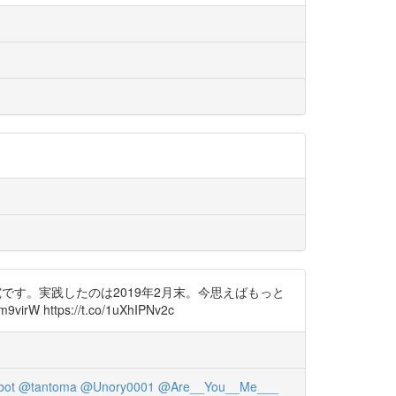
です。実践したのは2019年2月末。今思えばもっと
ps://t.co/1uXhIPNv2c
bot
@tantoma
@Unory0001
@Are__You__Me___