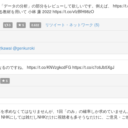
xJ5x の「データの分析」の部分をレビューして欲しいです。例えば、 https://t
小林 廉 2022 https://t.co/vfzBfH98zO
リツイート・ネットワーク (5)
3
5
0.632
tkawai
@genkuroki
s://t.co/KNVzgkcdFG https://t.co/c7c6Jb5XgJ
5
率を求めなくてはなりませんが、1回「のみ」の確率しか求めていません
焦点当てました） NHKにしては雑だしNHKだけに視聴者も多そうなだけに、ご意