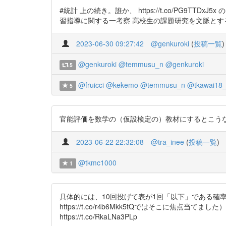
#統計 上の続き。誰か、 https://t.co/PG9TTD
習指導に関する一考察 高校生の課題研究を文脈とする教材を用いて 
2023-06-30 09:27:42
@genkuroki
(
投稿一覧
)
@genkuroki
@temmusu_n
@genkuroki
5
@fruicci
@kekemo
@temmusu_n
@tkawai18_
5
官能評価を数学の（仮設検定の）教材にするとこうなるのですね。 http
2023-06-22 22:32:08
@tra_inee
(
投稿一覧
)
@tkmc1000
1
具体的には、10回投げて表が1回「以下」である確
https://t.co/r4b6Mkk5tQではそこに
https://t.co/RkaLNa3PLp