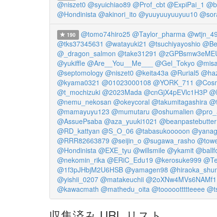
@niszet0
@syuichiao89
@Prof_cbt
@ExpiPai_1
@b
@Hondinista
@akinori_ito
@yuuyuuyuuyuu10
@sor
@tomo74hiro25
@Taylor_pharma
@wtjn_4
190
@tks37345631
@watayuki21
@tsuchiyayoshio
@Be
@_dragon_salmon
@take31291
@zGPBsmw3eME
@yukiffle
@Are__You__Me___
@Gel_Tokyo
@misa
@septomology
@niszet0
@keita43a
@Rurial5
@haz
@kyama0321
@01023000108
@YORK_711
@Cosm
@t_mochizuki
@2023Mada
@cnGjX4pEVlc1H3P
@M
@nemu_nekosan
@okeycoral
@takumitagashira
@t
@mamayuyu123
@mumutaru
@oshumalien
@pro_
@AssuePsaba
@aza_yuuki1021
@beanpastebutter
@RD_kattyan
@S_O_06
@tabasukooooon
@yanag
@RRR82663879
@seijin_o
@sugawa_rasho
@tower
@Hondinista
@EXE_tyu
@willsmile
@ykamit
@ballf
@nekomin_rika
@ERiC_Edu19
@kerosuke999
@Te
@1f3pJHbjM2U6HSB
@yamagen98
@hiraoka_shu
@yishii_0207
@matakeuchii
@2oXNw4MVs6NAMf1
@kawacmath
@mathedu_oita
@tooooottttteeee
@t
収集済み URL リスト