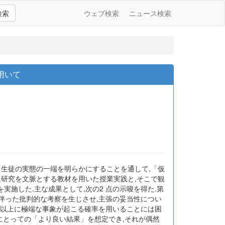
検索
ウェブ検索
ニュース検索
用いて
る生徒の実態の一端を明らかにすることを通して,「仮
題研究を文脈とする教材を用いた授業実践と,そこで観
施した.主な成果として,次の2 点の示唆を得た.第
伴った批判的な考察を生じさせ,主張の妥当性につい
れ以上に極端な事象が起こる確率を用いることには困
にとっての「より良い結果」を想定でき,それが偶然