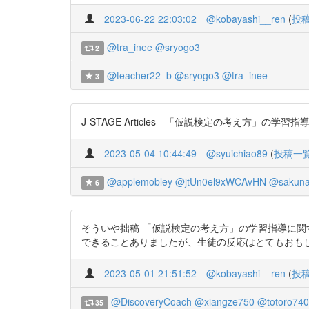
2023-06-22 22:03:02
@kobayashi__ren
(
投
@tra_inee
@sryogo3
2
@teacher22_b
@sryogo3
@tra_inee
3
J-STAGE Articles - 「仮説検定の考え方」の学習指導に関
2023-05-04 10:44:49
@syuichiao89
(
投稿一
@applemobley
@jtUn0el9xWCAvHN
@sakuna
6
そういや拙稿 「仮説検定の考え方」の学習指導に関す
できることありましたが、生徒の反応はとてもおもしろいと思います。
2023-05-01 21:51:52
@kobayashi__ren
(
投
@DiscoveryCoach
@xiangze750
@totoro74
35