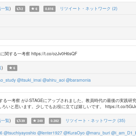
稿一覧
)
リツイート・ネットワーク (2)
2
6
0.816
する一考察 https://t.co/ozJv0H6sQF
覧
)
6
o_study
@itsuki_imai
@ahiru_aoi
@baramonia
る一考察 がJ-STAGEにアップされました。教員時代の最後の実践研究
少しでもお役に立てば嬉しいです。 https://t.co/5GiJm9virW htt
稿一覧
)
リツイート・ネットワーク (35)
39
249
0.282
06
@tsuchiyayoshio
@lenter1927
@KuraOyo
@maru_buri
@i_am_D1_