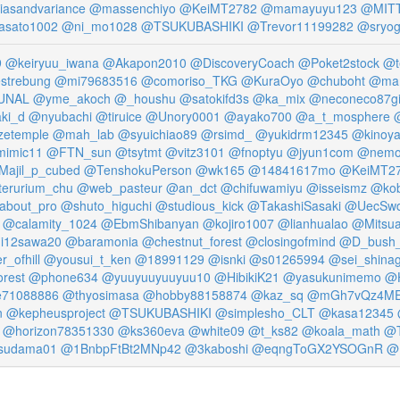
iasandvariance
@massenchiyo
@KeiMT2782
@mamayuyu123
@MITT
asato1002
@ni_mo1028
@TSUKUBASHIKI
@Trevor11199282
@sryo
9
@keiryuu_iwana
@Akapon2010
@DiscoveryCoach
@Poket2stock
@t
strebung
@mi79683516
@comoriso_TKG
@KuraOyo
@chuboht
@mar
UNAL
@yme_akoch
@_houshu
@satokifd3s
@ka_mix
@neconeco87g
ki_d
@nyubachi
@tiruice
@Unory0001
@ayako700
@a_t_mosphere
etemple
@mah_lab
@syuichiao89
@rsimd_
@yukidrm12345
@kinoy
imic11
@FTN_sun
@tsytmt
@vitz3101
@fnoptyu
@jyun1com
@nemo
ajil_p_cubed
@TenshokuPerson
@wk165
@14841617mo
@KeiMT2
erurium_chu
@web_pasteur
@an_dct
@chifuwamiyu
@isseismz
@kob
about_pro
@shuto_higuchi
@studious_kick
@TakashiSasaki
@UecSw
@calamity_1024
@EbmShibanyan
@kojiro1007
@lianhualao
@Mitsua
i12sawa20
@baramonia
@chestnut_forest
@closingofmind
@D_bush_
_ofhill
@yousui_t_ken
@18991129
@isnki
@s01265994
@sei_shina
orest
@phone634
@yuuyuuyuuyuu10
@HibikiK21
@yasukunimemo
@H
71088886
@thyosimasa
@hobby88158874
@kaz_sq
@mGh7vQz4ME
n
@kepheusproject
@TSUKUBASHIKI
@simplesho_CLT
@kasa12345
@horizon78351330
@ks360eva
@white09
@t_ks82
@koala_math
@T
sudama01
@1BnbpFtBt2MNp42
@3kaboshi
@eqngToGX2YSOGnR
@