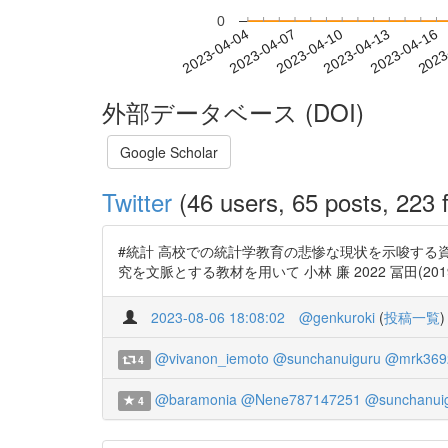
0
2023-04-10
2023-04-13
2023-04-16
2023
2023-04-04
2023-04-07
外部データベース (DOI)
Google Scholar
Twitter
(46 users, 65 posts, 223 f
#統計 高校での統計学教育の悲惨な現状を示唆する資料3/3 ht
究を文脈とする教材を用いて 小林 廉 2022 冨田(2019)(上
2023-08-06 18:08:02
@genkuroki
(
投稿一覧
)
@vivanon_iemoto
@sunchanuiguru
@mrk369
4
@baramonia
@Nene787147251
@sunchanui
4