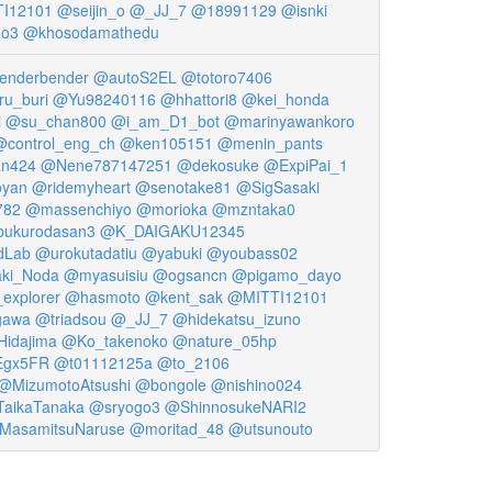
I12101
@seijin_o
@_JJ_7
@18991129
@isnki
go3
@khosodamathedu
enderbender
@autoS2EL
@totoro7406
u_buri
@Yu98240116
@hhattori8
@kei_honda
i
@su_chan800
@i_am_D1_bot
@marinyawankoro
@control_eng_ch
@ken105151
@menin_pants
an424
@Nene787147251
@dekosuke
@ExpiPai_1
yan
@ridemyheart
@senotake81
@SigSasaki
782
@massenchiyo
@morioka
@mzntaka0
ukurodasan3
@K_DAIGAKU12345
dLab
@urokutadatiu
@yabuki
@youbass02
ki_Noda
@myasuisiu
@ogsancn
@pigamo_dayo
explorer
@hasmoto
@kent_sak
@MITTI12101
gawa
@triadsou
@_JJ_7
@hidekatsu_izuno
idajima
@Ko_takenoko
@nature_05hp
gx5FR
@t01112125a
@to_2106
@MizumotoAtsushi
@bongole
@nishino024
aikaTanaka
@sryogo3
@ShinnosukeNARI2
MasamitsuNaruse
@moritad_48
@utsunouto