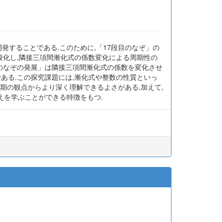
発することである.このために,「17段目のなぞ」の
般化し,隣接三項間漸化式の係数変化による周期性の
目のなぞの発展」は隣接三項間漸化式の係数を変化させ
ある.この探究課題には,漸化式や整数の性質といっ
期の観点からより深く理解できるよさがある.加えて,
えを学ぶことができる特徴をもつ.