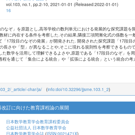
田中 義久
上山 健太
山上 佳男
公益社団法人 日本数学教育学会
日本数学教育学会誌
(
ISSN:0021471X
)
vol.103, no.1, pp.2-10, 2021-01-01 (Released:2022-01-01)
16
目のなぞ」を原題とし,高等学校の数列単元における発展的な探究課題を開
の教材に内在する条件を考察した.その結果,隣接三項間漸化式の係数を一
て「17段目のなぞの発展」が開発された. 開発された探究課題「17段
期の長さや「型」が異なることや,そこに現れる規則性を考察できるもので
した数学を活用して理解できるよさや,原題である「17段目のなぞ」を周
過程を通じて「集合による統合」や「拡張による統合」という統合の考
103_2/_article/-char/ja/
(
info:doi/10.32296/jjsme.103.1_2
)
科改訂に向けた教育課程論の展開