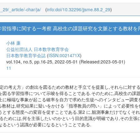
8_29/_article/-char/ja/
(
info:doi/10.32296/jjsme.88.2_29
)
学習指導に関する一考察 高校生の課題研究を文脈とする教材を
小林 廉
公益社団法人 日本数学教育学会
日本数学教育学会誌
(
ISSN:0021471X
)
vol.104, no.5, pp.16-25, 2022-05-01 (Released:2023-05-01)
11
検定の考え方」の創出を図るための教材と手立てを提案し,それらに対す
を図る学習指導について示唆を得ることである.そのために,高校生の課
上に極端な事象が起こる確率を自力で求めた生徒へのインタビュー調査を実
する教材は,研究結果に疑いをかける「指導教員の問い」によって必要性を
うとする態度への変容を促すことである.第2 に,観測事象だけでなくそ
きるためには,何を主張したいのかという目的意識が明確であり,その主張
なるという認識が必要になるということである.