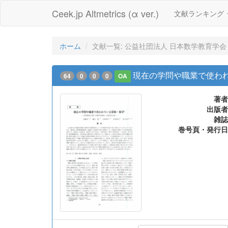
Ceek.jp Altmetrics (α ver.)
文献ランキング
ホーム
文献一覧: 公益社団法人 日本数学教育学会 
現在の学問や職業で使わ
64
0
0
0
OA
著者
出版者
雑誌
巻号頁・発行日