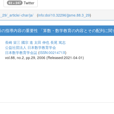
Twitter
63 + 247
8_29/_article/-char/ja/
(
info:doi/10.32296/jjsme.88.3_29
)
科の指導内容の重要性 「算数・数学教育の内容とその配列に関
長崎 栄三
國宗 進
太田 伸也
長尾 篤志
公益社団法人 日本数学教育学会
日本数学教育学会誌
(
ISSN:0021471X
)
vol.88, no.2, pp.29, 2006 (Released:2021-04-01)