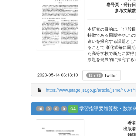
著者
出版者
雑誌
巻号頁・発行日
参考文献数
本研究の目的は,「17段
特徴である周期性や,こ
違いを探究する課題とし
ることで,漸化式毎に周
た高等学校で新たに習得
原題を発展的に探究する
2023-05-14 06:13:10
Twitter
12 + 76
https://www.jstage.jst.go.jp/article/jjsme/103/1/
学習指導要領算数・数学
10
0
0
0
OA