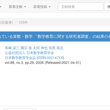
新着文献
新着投稿
(出版者)
123件
れている算数・数学 「数学教育に関する研究者調査」の結果の
長崎 栄三
國宗 進
太田 伸也
長尾 篤志
公益社団法人 日本数学教育学会
日本数学教育学会誌
(
ISSN:0021471X
)
vol.88, no.3, pp.29, 2006 (Released:2021-04-01)