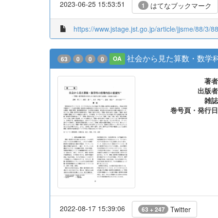
2023-06-25 15:53:51
はてなブックマーク
1
https://www.jstage.jst.go.jp/article/jjsme/88/3/8
社会から見た算数・数学
63
0
0
0
OA
著者
出版者
雑誌
巻号頁・発行日
2022-08-17 15:39:06
Twitter
63 + 247