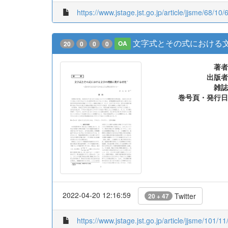
https://www.jstage.jst.go.jp/article/jjsme/68/10/
文字式とその式における文
20
0
0
0
OA
著者
出版者
雑誌
巻号頁・発行日
2022-04-20 12:16:59
Twitter
20 + 47
https://www.jstage.jst.go.jp/article/jjsme/101/11