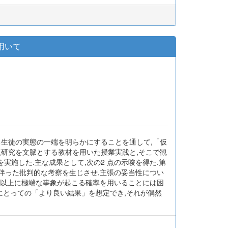
用いて
る生徒の実態の一端を明らかにすることを通して,「仮
題研究を文脈とする教材を用いた授業実践と,そこで観
施した.主な成果として,次の2 点の示唆を得た.第
伴った批判的な考察を生じさせ,主張の妥当性につい
れ以上に極端な事象が起こる確率を用いることには困
にとっての「より良い結果」を想定でき,それが偶然