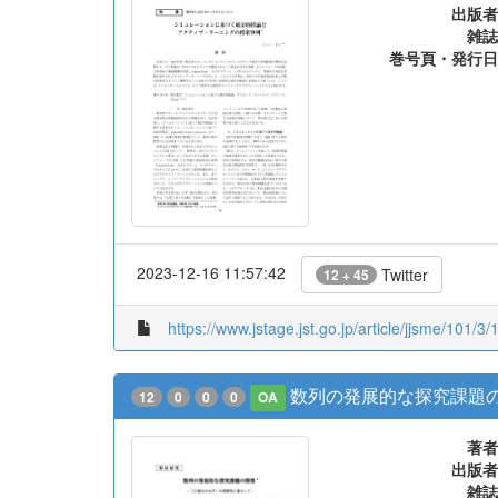
シミュレーションに基づ
12
0
0
0
OA
著者
出版者
雑誌
巻号頁・発行日
2023-12-16 11:57:42
Twitter
12 + 45
https://www.jstage.jst.go.jp/article/jjsme/101/3/
数列の発展的な探究課題の
12
0
0
0
OA