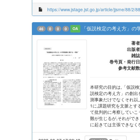
https://www.jstage.jst.go.jp/article/jjsme/88/2/8
「仮説検定の考え方」の
46
0
0
0
OA
著者
出版者
雑誌
巻号頁・発行日
参考文献数
本研究の目的は,「仮説
説検定の考え方」の創出
測事象だけでなくそれ以
1に,課題研究を文脈と
て批判的に考察していこ
難が生じるが,それがで
に起きては主張できなく