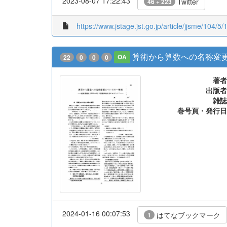
2023-08-07 17:22:43
Twitter
46 + 223
https://www.jstage.jst.go.jp/article/jjsme/104/5/
算術から算数への名称変更に
22
0
0
0
OA
著者
出版者
雑誌
巻号頁・発行日
2024-01-16 00:07:53
はてなブックマーク
1