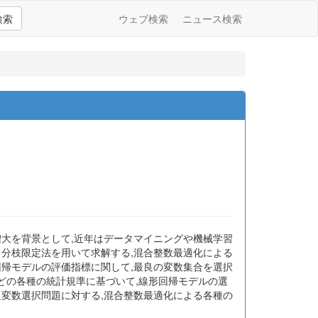
検索
ウェブ検索
ニュース検索
増大を背景として,近年はデータマイニングや機械学習
し分枝限定法を用いて求解する,混合整数最適化による
回帰モデルの評価指標に関して,最良の変数集合を選択
準などの各種の統計規準に基づいて,線形回帰モデルの選
良変数選択問題に対する,混合整数最適化による各種の