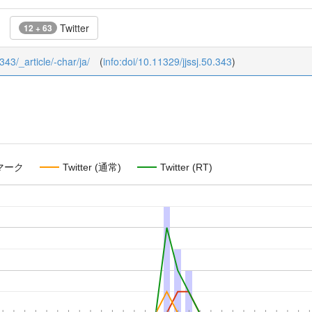
Twitter
12 + 63
_343/_article/-char/ja/
(
info:doi/10.11329/jjssj.50.343
)
マーク
Twitter (通常)
Twitter (RT)