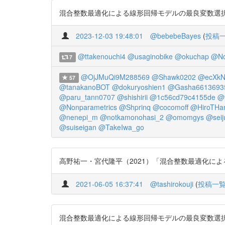
混合整数最適化による線形回帰モデルの最良変数選択 https:/
2023-12-03 19:48:01
@bebebeBayes
(
投稿
@ttakenouchi4
@usaginobike
@okuchap
@No
7
@OjJMuQi9M288569
@Shawk0202
@ecXkN
57
@tanakanoBOT
@dokuryoshien1
@Gasha6613693
@paru_tann0707
@shishirii
@1c56cd79c4155de
@f
@Nonparametrics
@Shprinq
@cocomoff
@HiroTHa
@nenepi_m
@notkamonohasi_2
@omomgys
@seij
@suiseigan
@TakeIwa_go
高野祐一・宮代隆平（2021）「混合整数最適化による線形回帰
2021-06-05 16:37:41
@tashirokouji
(
投稿一
混合整数最適化による線形回帰モデルの最良変数選択 高野 祐一, 