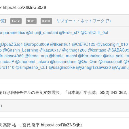
/t.co/X6ktnGu0Z9
一覧
)
リツイート・ネットワーク (7)
12
81
0.200
nparametrics
@shunji_umetani
@Erde_st7
@ChillChill_0ut
jDp6aZSJq4
@dropout009
@ilikeniku1
@CiERO125
@yakionigiri_010
5
@Gashin_Learning
@kazu0x17
@githug1208
@kentaso
@SABAC95
ructose4989
@ikeda_anp
@Kenta_machi
@Kernhaiser
@oka_seki_m
madaJP
@onenomi_takeru
@ossanndane
@Qo_Qnn
@chococoo5
@E
uro1110
@simplesho_CLT
@usaginobike
@yanagi12sawa20
@Ayumu_
モデルの最良変数選択」『日本統計学会誌』50(2):343-362。https://
覧
)
宮代 隆平 https://t.co/RlaZNScjbz