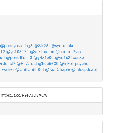
@pansyokuning8
@Six28f
@syurenuko
12
@ys103172
@yuki_caten
@control2key
ori
@pencilfish_3
@y4z4o0o
@yo1s24baske
rde_st7
@H_A_ust
@kou5600
@mkei_psycho
walker
@ChillChill_0ut
@KouChapie
@mfccpdcapj
t.co/eYe7JD8ACw