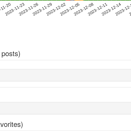
2023-12-11
2023-12-14
2023-12
-11-20
2
2023-11-23
2023-11-26
2023-11-29
2023-12-02
2023-12-05
2023-12-08
 posts)
vorites)