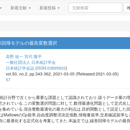
新着文献
新着投稿
形回帰モデルの最良変数選択
高野 祐一
宮代 隆平
一般社団法人 日本統計学会
日本統計学会誌
(
ISSN:03895602
)
vol.50, no.2, pp.343-362, 2021-03-05 (Released:2021-03-05)
57
,統計分野で古くから重要な課題として認識されており,扱うデータ量の
究されている.この変数選択問題に対して,数理最適化問題として定式化
を集めている.混合整数最適化の最大の利点は,目的関数として設定した
はMallowsのCp規準,自由度調整済決定係数,情報量規準,交差確認規
時に最適化する定式化を考案してきた.本論文では,線形回帰モデルの最