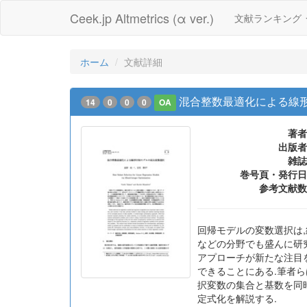
Ceek.jp Altmetrics (α ver.)
文献ランキング
ホーム
文献詳細
混合整数最適化による線
14
0
0
0
OA
著者
出版者
雑誌
巻号頁・発行日
参考文献数
回帰モデルの変数選択は
などの分野でも盛んに研
アプローチが新たな注目
できることにある.筆者ら
択変数の集合と基数を同
定式化を解説する.