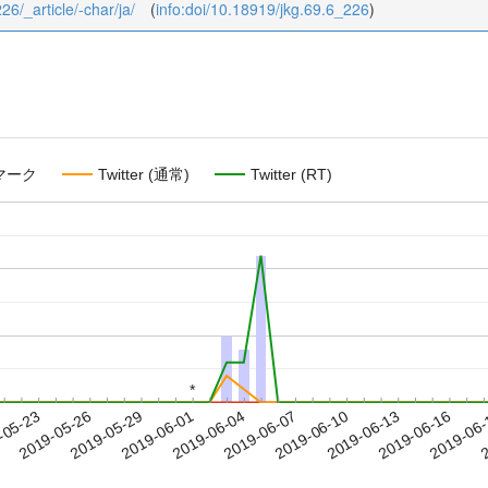
26/_article/-char/ja/
(
info:doi/10.18919/jkg.69.6_226
)
マーク
Twitter (通常)
Twitter (RT)
*
*
2019-06-13
2019-06-16
2019-06
-05-23
2
2019-05-26
2019-05-29
2019-06-01
2019-06-04
2019-06-07
2019-06-10