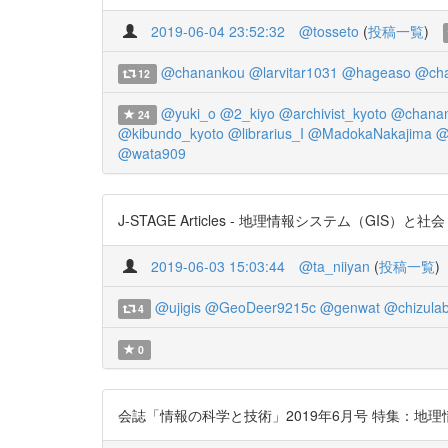
2019-06-04 23:52:32
@tosseto
(
投稿一覧
)
@chanankou
@larvitar1031
@hageaso
@cha
12
@yuki_o
@2_kiyo
@archivist_kyoto
@chana
24
@kibundo_kyoto
@librarius_I
@MadokaNakajima
@
@wata909
J-STAGE Articles - 地理情報システム（GIS）と社
2019-06-03 15:03:44
@ta_niiyan
(
投稿一覧
)
@ujigis
@GeoDeer9215c
@genwat
@chizula
4
0
会誌「情報の科学と技術」2019年6月号 特集：地理情報シ