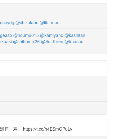
qceydg
@chizulabo
@lib_mus
geaso
@houmu015
@kamiyano
@kashitan
kaaki
@shihomix26
@Su_three
@tmasao
tps://t.co/h4ESmGPuLv