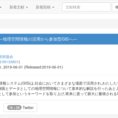
新着文献
新着投稿
会 ―地理空間情報の活用から参加型GISへ―
技術協会
N:09133801
)
31, 2019-06-01 (Released:2019-06-01)
情報システム(GIS)は,社会においてさまざまな場面で活用され,わた
的側面とデータとしての地理空間情報について基本的な解説を行ったあと
用として参加というキーワードを取り上げ,将来に渡って膨大に蓄積され
Twitter
18 + 28