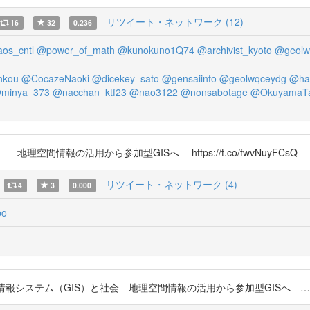
リツイート・ネットワーク (12)
16
32
0.236
os_cntl
@power_of_math
@kunokuno1Q74
@archivist_kyoto
@geolw
nkou
@CocazeNaoki
@dicekey_sato
@gensaiinfo
@geolwqceydg
@ha
minya_373
@nacchan_ktf23
@nao3122
@nonsabotage
@OkuyamaTa
会 ―地理空間情報の活用から参加型GISへ― https://t.co/fwvNuyFCsQ
リツイート・ネットワーク (4)
4
3
0.000
bo
ステム（GIS）と社会―地理空間情報の活用から参加型GISへ―…瀬戸 寿一 ht