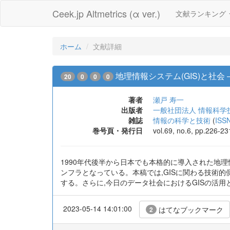
Ceek.jp Altmetrics (α ver.)
文献ランキング
ホーム
文献詳細
地理情報システム(GIS)と社
20
0
0
0
著者
瀬戸 寿一
出版者
一般社団法人 情報科学
雑誌
情報の科学と技術
(
ISS
巻号頁・発行日
vol.69, no.6, pp.226-2
1990年代後半から日本でも本格的に導入された地理
ンフラとなっている。本稿では,GISに関わる技術
する。さらに,今日のデータ社会におけるGISの活
2023-05-14 14:01:00
はてなブックマーク
2