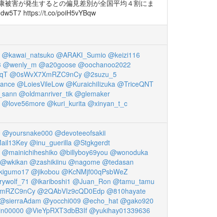
康被害が発生するとの偏見差別が全国平均４割にま
ps://t.co/poiH5vYBqw
@kawai_natsuko
@ARAKI_Sumio
@keizi116
3
@wenly_m
@a20goose
@oochanoo2022
CqT
@0sWvX7XmRZC9nCy
@2suzu_5
rance
@LoiesVileLow
@KuraichiIizuka
@TriceQNT
_sann
@oldmanriver_tik
@glemaker
@love56more
@kuri_kurita
@xinyan_t_c
9
@yoursnake000
@devoteeofsakii
ail13Key
@inu_guerilla
@Stgkgerdt
@mainichiheshiko
@billyboy69you
@wonoduka
@wkikan
@zashikiinu
@nagome
@tedasan
kigumo17
@jikobou
@KcNMjf00qPsbWeZ
ywolf_71
@ikariboshi1
@Juan_Ron
@tamu_tamu
mRZC9nCy
@2QAbVIz9cQD0Edp
@810hayate
@sierraAdam
@yocchi009
@echo_hat
@gako920
in00000
@VieYpRXT3dbB3If
@yukihay01339636