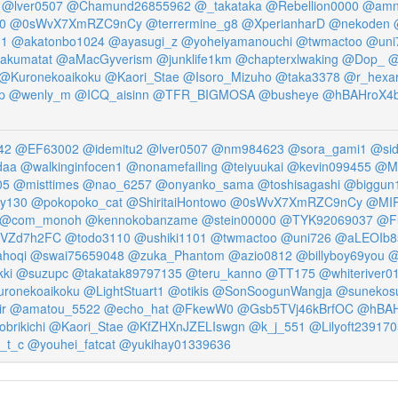
@lver0507
@Chamund26855962
@_takataka
@Rebellion0000
@amn
0
@0sWvX7XmRZC9nCy
@terrermine_g8
@XperianharD
@nekoden
u1
@akatonbo1024
@ayasugi_z
@yoheiyamanouchi
@twmactoo
@uni
akumatat
@aMacGyverism
@junklife1km
@chapterxlwaking
@Dop_
@
@Kuronekoaikoku
@Kaori_Stae
@Isoro_Mizuho
@taka3378
@r_hexa
p
@wenly_m
@ICQ_aisinn
@TFR_BIGMOSA
@busheye
@hBAHroX4b
42
@EF63002
@idemitu2
@lver0507
@nm984623
@sora_gami1
@si
daa
@walkinginfocen1
@nonamefailing
@teiyuukai
@kevin099455
@Me
05
@misttimes
@nao_6257
@onyanko_sama
@toshisagashi
@biggun
y130
@pokopoko_cat
@ShiritaiHontowo
@0sWvX7XmRZC9nCy
@MI
@com_monoh
@kennokobanzame
@stein00000
@TYK92069037
@F
VZd7h2FC
@todo3110
@ushiki1101
@twmactoo
@uni726
@aLEOIb8s
hoqi
@swai75659048
@zuka_Phantom
@azio0812
@billyboy69you
@
ki
@suzupc
@takatak89797135
@teru_kanno
@TT175
@whiteriver0
ronekoaikoku
@LightStuart1
@otikis
@SonSoogunWangja
@sunekosuri
r
@amatou_5522
@echo_hat
@FkewW0
@Gsb5TVj46kBrfOC
@hBAH
brikichi
@Kaori_Stae
@KfZHXnJZELIswgn
@k_j_551
@Lilyoft23917
_t_c
@youhei_fatcat
@yukihay01339636