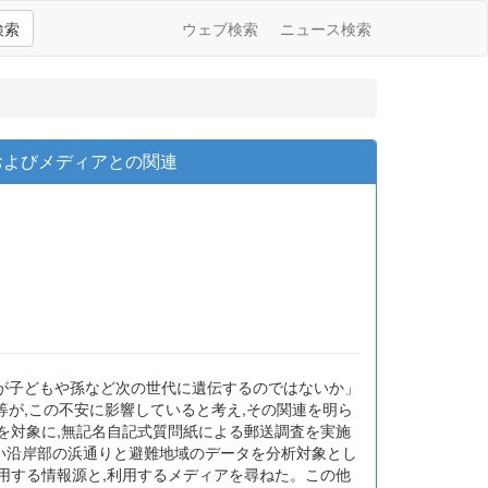
検索
ウェブ検索
ニュース検索
およびメディアとの関連
響が子どもや孫など次の世代に遺伝するのではないか」
が,この不安に影響していると考え,その関連を明ら
00人を対象に,無記名自記式質問紙による郵送調査を実施
近い沿岸部の浜通りと避難地域のデータを分析対象とし
用する情報源と,利用するメディアを尋ねた。この他