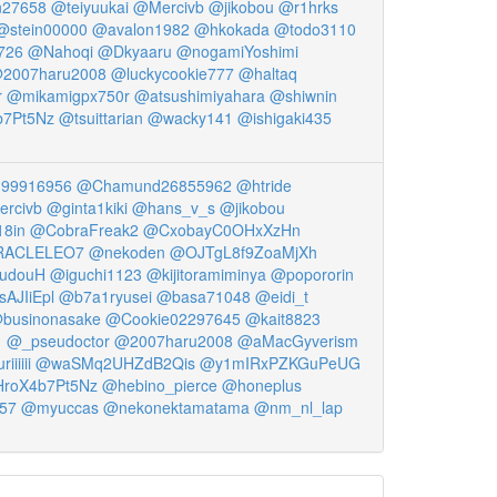
27658
@teiyuukai
@Mercivb
@jikobou
@r1hrks
@stein00000
@avalon1982
@hkokada
@todo3110
726
@Nahoqi
@Dkyaaru
@nogamiYoshimi
2007haru2008
@luckycookie777
@haltaq
r
@mikamigpx750r
@atsushimiyahara
@shiwnin
7Pt5Nz
@tsuittarian
@wacky141
@ishigaki435
d99916956
@Chamund26855962
@htride
rcivb
@ginta1kiki
@hans_v_s
@jikobou
18in
@CobraFreak2
@CxobayC0OHxXzHn
RACLELEO7
@nekoden
@OJTgL8f9ZoaMjXh
udouH
@iguchi1123
@kijitoramiminya
@popororin
AJIiEpl
@b7a1ryusei
@basa71048
@eidi_t
businonasake
@Cookie02297645
@kait8823
1
@_pseudoctor
@2007haru2008
@aMacGyverism
iiiii
@waSMq2UHZdB2Qis
@y1mIRxPZKGuPeUG
roX4b7Pt5Nz
@hebino_pierce
@honeplus
057
@myuccas
@nekonektamatama
@nm_nl_lap