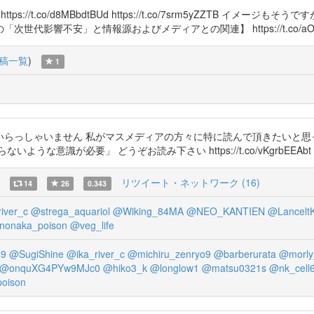
tps://t.co/d8MBbdtBUd https://t.co/7srm5yZZTB 
影響不安」と情報源およびメディアとの関連】 https://t.co/aOgI
稿一覧
)
1
いらっしゃいません 私がマスメディアの方々に特に読んで頂きたいと思
な意識が必要」 どうぞお読み下さい https://t.co/vKgrbEEAbt
リツイート・ネットワーク (16)
14
26
0.343
iver_c
@strega_aquariol
@Wiking_84MA
@NEO_KANTIEN
@Lancelt
nonaka_poison
@veg_life
9
@SugiShine
@ika_river_c
@michiru_zenryo9
@barberurata
@morly
@onquXG4PYw9MJc0
@hiko3_k
@longlow1
@matsu0321s
@nk_cell
oison