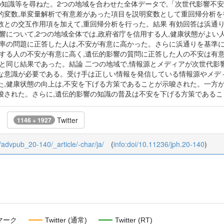
線の知識等を尋ねた。2つの地域を合わせた全体データで,「次世代影響不
的変数,単変量解析で有意差があった項目を説明変数として重回帰分析を
の交互作用項を加えて,重回帰分析を行った。結果 有効回答は浜通り201人(
響について,2つの地域全体では,政府省庁を信用する人,健康状態がよい
確率の問題に正答した人は,不安が有意に高かった。さらに浜通りを基準
用する人の不安が有意に高く,遺伝的影響の質問に正答した人の不安は有
体と同じ結果であった。結論 二つの地域で,情報源とメディアが次世代
な意識が必要である。受け手は正しい情報を発信している情報源やメデ
た,健康状態の向上は,不安を下げる方策であることが示唆された。一方
唆された。さらに,遺伝的影響の知識の普及は不安を下げる方策であるこ
Twitter
1146 + 1927
0/advpub_20-140/_article/-char/ja/
(
info:doi/10.11236/jph.20-140
)
マーク
Twitter (通常)
Twitter (RT)