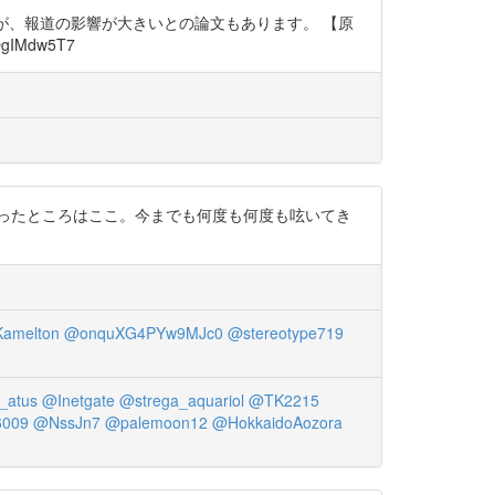
イメージもそうですが、報道の影響が大きいとの論文もあります。 【原
Mdw5T7
ったところはここ。今までも何度も何度も呟いてき
Kamelton
@onquXG4PYw9MJc0
@stereotype719
_atus
@Inetgate
@strega_aquariol
@TK2215
6009
@NssJn7
@palemoon12
@HokkaidoAozora