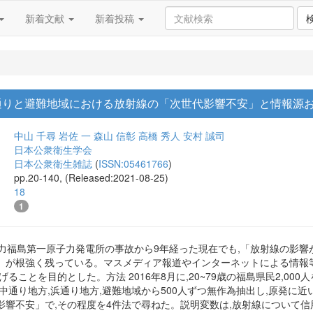
新着文献
新着投稿
通りと避難地域における放射線の「次世代影響不安」と情報源
中山 千尋
岩佐 一
森山 信彰
高橋 秀人
安村 誠司
日本公衆衛生学会
日本公衆衛生雑誌
(
ISSN:05461766
)
pp.20-140, (Released:2021-08-25)
18
1
京電力福島第一原子力発電所の事故から9年経った現在でも,「放射線の影
」が根強く残っている。マスメディア報道やインターネットによる情報等
ることを目的とした。方法 2016年8月に,20~79歳の福島県民2,0
中通り地方,浜通り地方,避難地域から500人ずつ無作為抽出し,原発に
影響不安」で,その程度を4件法で尋ねた。説明変数は,放射線について信