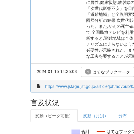
に属性,健康状態,放射
「次世代影響不安」を目
「避難地域」と全説明変数と
回帰分析の結果,次世代影
った。また,がんの死亡
で,全国民放テレビを利
析すると,避難地域は全
ナリズムに走らないよう
必要性が示唆された。ま
な工夫を要することが示
2024-01-15 14:25:03
はてなブックマーク
1
https://www.jstage.jst.go.jp/article/jph/advpub/
言及状況
変動（ピーク前後）
変動（月別）
分布
合計
はてなブック