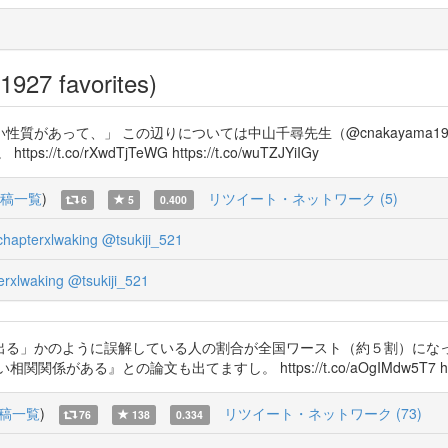
1927 favorites)
質があって、」 この辺りについては中山千尋先生（@cnakayama
o/rXwdTjTeWG https://t.co/wuTZJYiIGy
稿一覧
)
リツイート・ネットワーク (5)
6
5
0.400
hapterxlwaking
@tsukiji_521
rxlwaking
@tsukiji_521
出る」かのように誤解している人の割合が全国ワースト（約５割）にな
との論文も出てますし。 https://t.co/aOgIMdw5T7 https://
稿一覧
)
リツイート・ネットワーク (73)
76
138
0.334