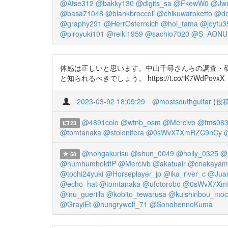
@Atse312
@bakky130
@digits_sa
@FkewW0
@Jwu
@basa71048
@blankbroccoli
@chikuwaroketto
@de
@graphy291
@HerrOsterreich
@hoi_tama
@joyfu3
@piroyuki101
@reiki1959
@sachio7020
@S_AONU
体感は正しいと思います。中山千尋さんらの調査・研究から
と知られるべきでしょう。 https://t.co/iK7WdPovxX
2023-03-02 18:09:29
@mostsouthguitar
(
投
@4891colo
@wtnb_osm
@Mercivb
@tms06
23
@tomtanaka
@stolonifera
@0sWvX7XmRZC9nCy
@nohgakurisu
@shun_0049
@holly_0325
@
58
@humhumboldtP
@Mercivb
@akatuair
@cnakayam
@tochi24yuki
@Horseplayer_jp
@ika_river_c
@Jua
@echo_hat
@tomtanaka
@ufotorobo
@0sWvX7Xm
@inu_guerilla
@kobito_tewarusa
@kuishinbou_mo
@GrayiEt
@hungrywolf_71
@SonohennoKuma