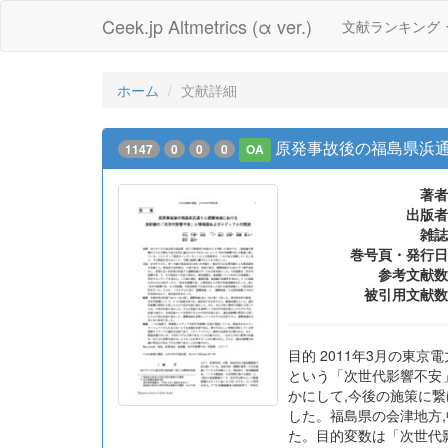
Ceek.jp Altmetrics (α ver.)
文献ランキング
ホーム
文献詳細
原発事故後の福島県浜
1147
0
0
0
OA
著者
出版者
雑誌
巻号頁・発行日
参考文献数
被引用文献数
目的 2011年3月の東
という「次世代影響不安
かにして,今後の施策に繋げ
した。福島県の会津地方,
た。目的変数は「次世代