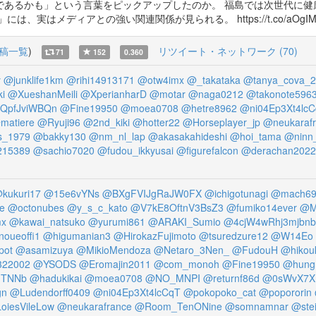
であるかも」という言葉をピックアップしたのか。 福島では次世代に健
ィアとの強い関連関係が見られる。 https://t.co/aOgIMdw5T7 htt
稿一覧
)
リツイート・ネットワーク (70)
71
152
0.360
y
@junklife1km
@rihi14913171
@otw4imx
@_takataka
@tanya_cova_2
i
@XueshanMeili
@XperianharD
@motar
@naga0212
@takonote596
QpfJviWBQn
@Fine19950
@moea0708
@hetre8962
@ni04Ep3Xt4lc
matiere
@Ryuji96
@2nd_kiki
@hotter22
@Horseplayer_jp
@neukaraf
s_1979
@bakky130
@nm_nl_lap
@akasakahideshi
@hoi_tama
@ninn
215389
@sachio7020
@fudou_ikkyusai
@figurefalcon
@derachan2022
kukuri17
@15e6vYNs
@BXgFVIJgRaJW0FX
@ichigotunagi
@mach6
e
@octonubes
@y_s_c_kato
@V7kE8OftnV3BsZ3
@fumiko14ever
@M
mx
@kawai_natsuko
@yurumi861
@ARAKI_Sumio
@4cjW4wRhj3mjbnb
inoueoffi1
@higumanian3
@HirokazFujimoto
@tsuredzure12
@W14Eo
pot
@asamizuya
@MikioMendoza
@Netaro_3Nen_
@FudouH
@hikou
322002
@YSODS
@Eromajin2011
@com_monoh
@Fine19950
@hungr
gTNNb
@hadukikai
@moea0708
@NO_MNPI
@returnf86d
@0sWvX7X
gn
@Ludendorff0409
@ni04Ep3Xt4lcCqT
@pokopoko_cat
@popororin
oiesVileLow
@neukarafrance
@Room_TenONine
@somnamnar
@ste