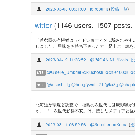
2023-03-03 00:31:00
id:repunit
(
投稿一覧
)
Twitter
(1146 users, 1507 posts, 
「首都圏の有権者はワイドショーネタに騙されやすい性
しました。 興味をお持ち下さった方、是非ご一読を。 https://t.c
2023-04-19 11:36:52
@PAGANINI_Nicolo
(
投
@Giselle_Umbriel
@kiuchos8
@chie1000k
@c
5
@atsushi_ig
@hungrywolf_71
@kx3g
@chapte
5
北海道が環境省調査で「福島の次世代に健康影響が
か。 『「次世代影響不安」は、接したメディアと強い相関関係がある』
2023-03-11 06:52:56
@SonohennoKuma
(
投