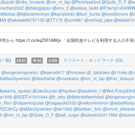
Suzuki
@niko_brownie
@nm_nl_lap
@Pericles42nd
@Quite_D_F
@so
rachan2022
@dialogjapan
@enu_2
@estava_ksdd
@F3w1g1xlU6WW
58kbosa
@kijitoramiminya
@kqmpb540
@kuri_kurita
@love56more
@o
MA
@takatak89797135
@TT175
@uchi987
@vertical_pipe
@wickid10
 https://t.co/kqZ5FhMKjx 「全国民放テレビを利用する
稿一覧
)
リツイート・ネットワーク (23)
22
64
0.329
3
@singersongmeta1
@kaeru0617
@hntosen
@_takataka
@r1hrks
@J
@aMacGyverism
@daiohishi4
@maekatsu
@nm_nl_lap
@thor_tetsuya
ikasama_syukyo
@JwuSuzuki
@hiyobul
@asobinin_t
@WvLPJ4zpE8x
a1958
@SSDT41541944
@lr_ishy
@dbtbrdidfwmhdad
@singersongm
n_Ron
@JapanImpulse
@nagayuki0330
@nekomimimon
@asbelKeisu
RZC9nCy
@aMacGyverism
@atr1992
@barikan_5rin
@cmnd_shirank
ch
@nm_nl_lap
@Quite_D_F
@salt_sugar
@satoshi34317986
@stoloni