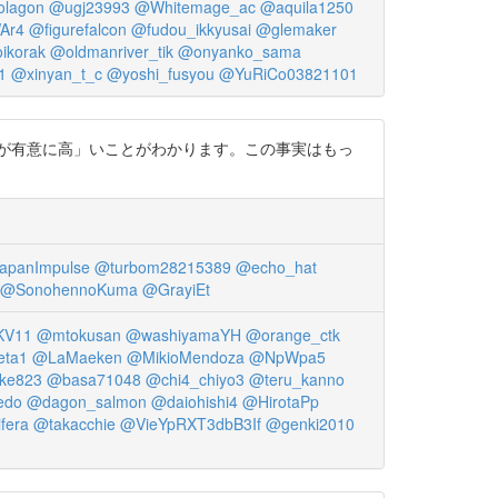
lagon
@ugj23993
@Whitemage_ac
@aquila1250
Ar4
@figurefalcon
@fudou_ikkyusai
@glemaker
ikorak
@oldmanriver_tik
@onyanko_sama
1
@xinyan_t_c
@yoshi_fusyou
@YuRiCo03821101
人の不安が有意に高」いことがわかります。この事実はもっ
apanImpulse
@turbom28215389
@echo_hat
@SonohennoKuma
@GrayiEt
KV11
@mtokusan
@washiyamaYH
@orange_ctk
eta1
@LaMaeken
@MikioMendoza
@NpWpa5
ke823
@basa71048
@chi4_chiyo3
@teru_kanno
edo
@dagon_salmon
@daiohishi4
@HirotaPp
fera
@takacchie
@VieYpRXT3dbB3If
@genki2010