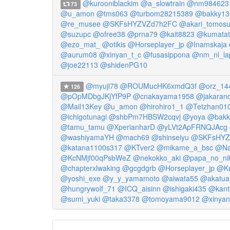
@kurooniblackim
@a_slowtrain
@nm984623
73
@u_amon
@tms063
@turbom28215389
@bakky13
@re_musee
@SKFsHYZVZd7h2FC
@akari_tomos
@suzupc
@ofree38
@prna79
@kait8823
@kumatat
@ezo_mat_
@otikis
@Horseplayer_jp
@Inamskaja
@aurum08
@xinyan_t_c
@fusasippona
@nm_nl_la
@joe22113
@shidenPG10
@myuji78
@ROUMucHK6xmdQ3f
@orz_14
126
@pOpMDbgJKjYfP9P
@cnakayama1958
@jakaran
@Mail13Key
@u_amon
@hirohiro1_1
@Tetzhan01
@ichigotunagi
@shbPm7HBSW2cqvj
@yoya
@bakk
@tamu_tamu
@XperianharD
@yLVt2ApFRNQJAcg
@washiyamaYH
@mach69
@shinseiyu
@SKFsHYZ
@katana1100s317
@KTver2
@mikame_a_bsc
@Na
@KcNMjf00qPsbWeZ
@nekokko_aki
@papa_no_nik
@chapterxlwaking
@gcgdgrb
@Horseplayer_jp
@Ku
@yoshi_exe
@y_y_yamamoto
@aiwata55
@akatuai
@hungrywolf_71
@ICQ_aisinn
@ishigaki435
@kanto
@sumi_yuki
@taka3378
@tomoyama9012
@xinyan