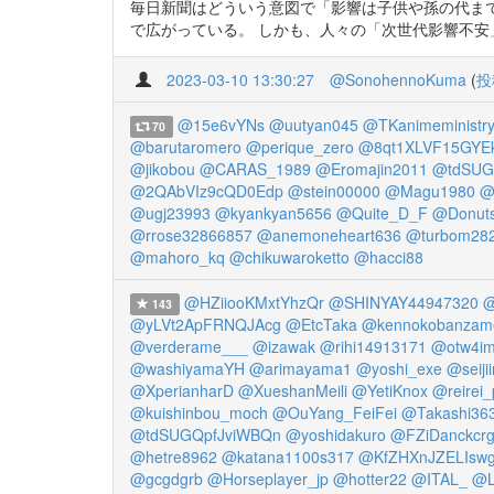
毎日新聞はどういう意図で「影響は子供や孫の代ま
で広がっている。 しかも、人々の「次世代影響不安」には、実はメデ
2023-03-10 13:30:27
@SonohennoKuma
(
投
@15e6vYNs
@uutyan045
@TKanimeministr
70
@barutaromero
@perique_zero
@8qt1XLVF15GYEk
@jikobou
@CARAS_1989
@Eromajin2011
@tdSUG
@2QAbVIz9cQD0Edp
@stein00000
@Magu1980
@
@ugj23993
@kyankyan5656
@Quite_D_F
@Donut
@rrose32866857
@anemoneheart636
@turbom28
@mahoro_kq
@chikuwaroketto
@hacci88
@HZiiooKMxtYhzQr
@SHINYAY44947320
@
143
@yLVt2ApFRNQJAcg
@EtcTaka
@kennokobanzam
@verderame___
@izawak
@rihi14913171
@otw4i
@washiyamaYH
@arimayama1
@yoshi_exe
@seiji
@XperianharD
@XueshanMeili
@YetiKnox
@reirei_
@kuishinbou_moch
@OuYang_FeiFei
@Takashi36
@tdSUGQpfJviWBQn
@yoshidakuro
@FZiDanckcr
@hetre8962
@katana1100s317
@KfZHXnJZELIsw
@gcgdgrb
@Horseplayer_jp
@hotter22
@ITAL_
@L