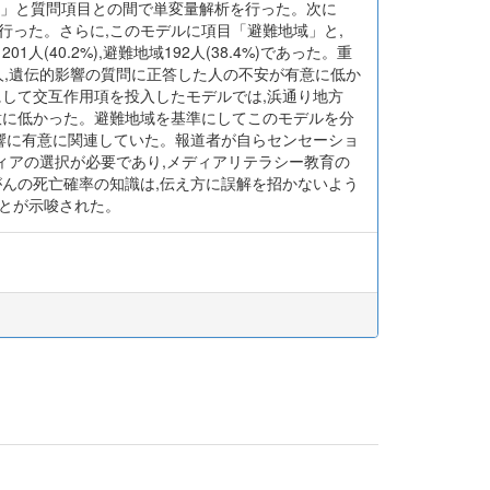
安」と質問項目との間で単変量解析を行った。次に
行った。さらに,このモデルに項目「避難地域」と,
40.2%),避難地域192人(38.4%)であった。重
人,遺伝的影響の質問に正答した人の不安が有意に低か
にして交互作用項を投入したモデルでは,浜通り地方
意に低かった。避難地域を基準にしてこのモデルを分
影響に有意に関連していた。報道者が自らセンセーショ
ィアの選択が必要であり,メディアリテラシー教育の
がんの死亡確率の知識は,伝え方に誤解を招かないよう
とが示唆された。