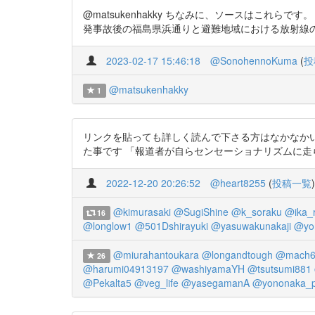
@matsukenhakky ちなみに、ソースはこれらです。 ht
発事故後の福島県浜通りと避難地域における放射線の「次世代
2023-02-17 15:46:18
@SonohennoKuma
(
投
@matsukenhakky
1
リンクを貼っても詳しく読んで下さる方はなかなか
た事です 「報道者が自らセンセーショナリズムに走らないよう
2022-12-20 20:26:52
@heart8255
(
投稿一覧
)
@kimurasaki
@SugiShine
@k_soraku
@ika_r
16
@longlow1
@501Dshirayuki
@yasuwakunakaji
@yo
@miurahantoukara
@longandtough
@mach6
26
@harumi04913197
@washiyamaYH
@tsutsumi881
@Pekalta5
@veg_life
@yasegamanA
@yononaka_p