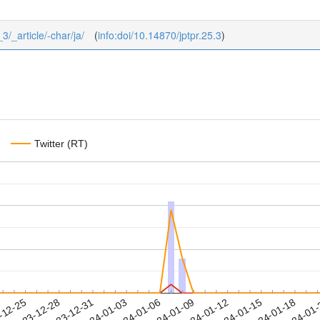
_3/_article/-char/ja/
(
info:doi/10.14870/jptpr.25.3
)
Twitter (RT)
2024-01-15
2024-01-18
2024-01
-12-25
2
2023-12-28
2023-12-31
2024-01-03
2024-01-06
2024-01-09
2024-01-12