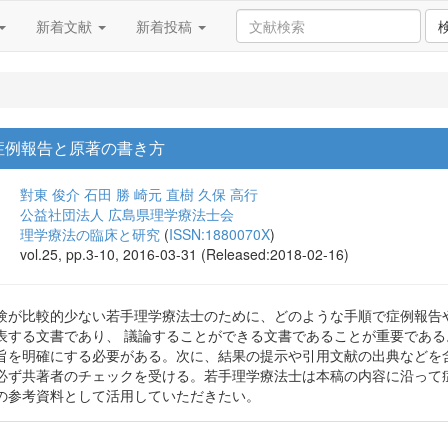
新着文献
新着投稿
症例報告と原著の書き方
對東 俊介
石田 勝
崎元 直樹
久保 高行
公益社団法人 広島県理学療法士会
理学療法の臨床と研究
(
ISSN:1880070X
)
vol.25, pp.3-10, 2016-03-31 (Released:2018-02-16)
験が比較的少ない若手理学療法士のために、どのような手順で症例報告
表する文書であり、 議論することができる文書であることが重要であ
旨を明確にする必要がある。次に、結果の提示や引用文献の出典などを
必ず共著者のチェックを受ける。若手理学療法士は本稿の内容に沿って
の参考資料として活用していただきたい。