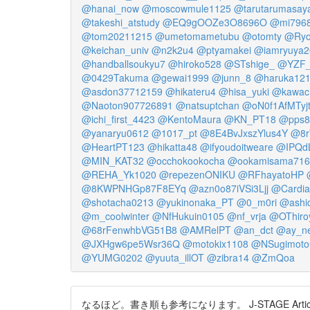
@hanai_now
@moscowmule1125
@tarutarumasay
@takeshi_atstudy
@EQ9gOOZe3O8696O
@mi796
@tom20211215
@umetomametubu
@otomty
@Ryo
@keichan_univ
@n2k2u4
@ptyamakei
@iamryuya2
@handballsoukyu7
@hiroko528
@STshige_
@YZF_
@0429Takuma
@gewai1999
@junn_8
@haruka12
@asdon37712159
@hikateru4
@hisa_yuki
@kawac
@Naoton907726891
@natsuptchan
@oN0f1AfMTyj
@ichi_first_4423
@KentoMaura
@KN_PT18
@pps8
@yanaryu0612
@1017_pt
@8E4BvJxszYlus4Y
@8
@HeartPT123
@hikatta48
@ifyoudoitweare
@IPQd
@MIN_KAT32
@occhokookocha
@ookamisama716
@REHA_Yk1020
@repezenONIKU
@RFhayatoHP
@8KWPNHGp87F8EYq
@azn0o87iVSi3Ljj
@Cardia
@shotacha0213
@yukinonaka_PT
@0_m0ri
@ashid
@m_coolwinter
@NfHukuin0105
@nf_vrja
@OThiro
@68rFenwhbVG51B8
@AMRelPT
@an_dct
@ay_ne
@JXHgw6pe5Wsr36Q
@motokix1108
@NSugimot
@YUMG0202
@yuuta_illOT
@zibra14
@ZmQoa
なるほど。書き順も参考になります。 J-STAGE Articl