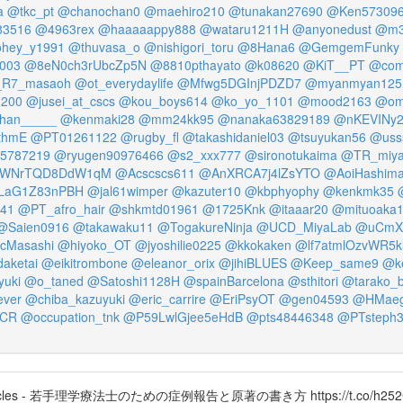
a
@tkc_pt
@chanochan0
@maehiro210
@tunakan27690
@Ken57309
83516
@4963rex
@haaaaappy888
@wataru1211H
@anyonedust
@m3
hey_y1991
@thuvasa_o
@nishigori_toru
@8Hana6
@GemgemFunky
003
@8eN0ch3rUbcZp5N
@8810pthayato
@k08620
@KiT__PT
@com
R7_masaoh
@ot_everydaylife
@Mfwg5DGInjPDZD7
@myanmyan125
1200
@jusei_at_cscs
@kou_boys614
@ko_yo_1101
@mood2163
@om
han_____
@kenmaki28
@mm24kk95
@nanaka63829189
@nKEVINy
thmE
@PT01261122
@rugby_fl
@takashidaniel03
@tsuyukan56
@usss
5787219
@ryugen90976466
@s2_xxx777
@sironotukaima
@TR_miya
rWNrTQD8DdW1qM
@Acscscs611
@AnXRCA7j4lZsYTO
@AoiHashim
LaG1Z83nPBH
@jal61wimper
@kazuter10
@kbphyophy
@kenkmk35
41
@PT_afro_hair
@shkmtd01961
@1725Knk
@itaaar20
@mituoaka
@Saien0916
@takawaku11
@TogakureNinja
@UCD_MiyaLab
@uCmXD
cMasashi
@hiyoko_OT
@jyoshilie0225
@kkokaken
@lf7atmlOzvWR5k
aketai
@eikitrombone
@eleanor_orix
@jihiBLUES
@Keep_same9
@ke
yuki
@o_taned
@Satoshi1128H
@spainBarcelona
@sthitori
@tarako_
ver
@chiba_kazuyuki
@eric_carrire
@EriPsyOT
@gen04593
@HMaeg
oCR
@occupation_tnk
@P59LwlGjee5eHdB
@pts48446348
@PTsteph
es - 若手理学療法士のための症例報告と原著の書き方 https://t.co/h252