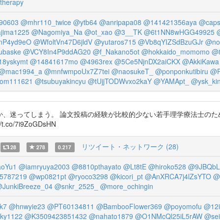
therapy
90603
@mhr110_twice
@ytb64
@anripapa08
@141421356aya
@caps
jima1225
@Nagomiya_Na
@ot_xao
@3__TK
@6t1NN8wHGG49925
tnP4yd9eO
@WfoltVn47D6jldV
@yutaros715
@Vb8qYIZSdBzuGJr
@no
ubaske
@VCY8In4P9ddAG20
@f_Nakano5ot
@hokkaido_momomo
@
8yskymt
@14841617mo
@4963rex
@5Ce5NjnDX2aiCKX
@AkkiKawa
@mac1994_a
@mnfwmpoUx7Z7tei
@naosukeT_
@ponponkutibiru
@P
om111621
@tsubuyakincyu
@tUjjTODWvxo2kaY
@YAMApt_
@ysk_kin
か、迷ってしまう。 論文投稿の経験が比較的少ない若手理学療法士のた
o/7i9ZoGDsHN
リツイート・ネットワーク (28)
28
278
0.217
oYu1
@iamryuya2003
@8810pthayato
@Lt8tE
@hiroko528
@9JBQbL
5787219
@wp0821pt
@ryoco3298
@kicori_pt
@AnXRCA7j4lZsYTO
@
JunkiBreeze_04
@snkr_2525_
@more_ochingin
k7
@hnwyie23
@PT60134811
@BambooFlower369
@poyomofu
@12it
ky1122
@K3509423851432
@nahato1879
@O1NMcQl25iL5rAW
@sei