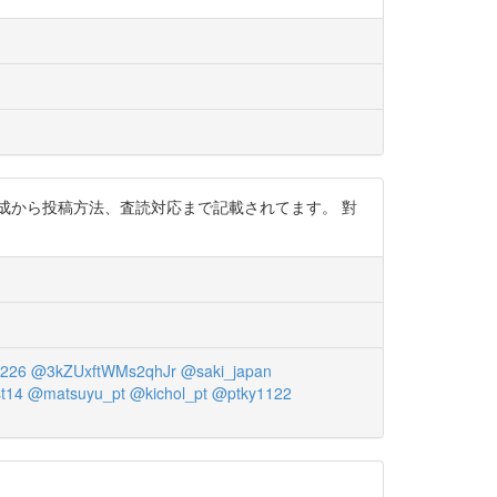
構成から投稿方法、査読対応まで記載されてます。 對
1226
@3kZUxftWMs2qhJr
@saki_japan
t14
@matsuyu_pt
@kichol_pt
@ptky1122