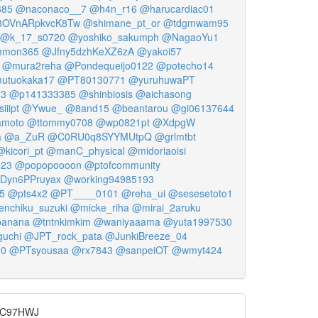
685
@naconaco__7
@h4n_r16
@harucardiac01
OVnARpkvcK8Tw
@shimane_pt_or
@tdgmwam95
@k_17_s0720
@yoshiko_sakumph
@NagaoYu1
mon365
@Jfny5dzhKeXZ6zA
@yakoi57
@mura2reha
@Pondequeijo0122
@potecho14
utuokaka17
@PT80130771
@yuruhuwaPT
23
@p141333385
@shinbiosis
@aichasong
iiipt
@Ywue_
@8and15
@beantarou
@gi06137644
moto
@ttommy0708
@wp0821pt
@XdpgW
a
@a_ZuR
@C0RU0q8SYYMUtpQ
@grlmtbt
@kicori_pt
@manC_physical
@midoriaoisi
123
@popopoooon
@ptofcommunity
yn6PPruyax
@working94985193
5
@pts4x2
@PT____0101
@reha_ui
@sesesetoto1
nchiku_suzuki
@micke_riha
@mirai_2aruku
banana
@tntnkimkim
@waniyaaama
@yuta1997530
uchi
@JPT_rock_pata
@JunkiBreeze_04
30
@PTsyousaa
@rx7843
@sanpeiOT
@wmyt424
C97HWJ