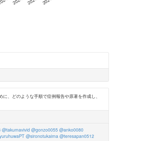
めに、どのような手順で症例報告や原著を作成し、
8
@takumavivid
@gonzo0055
@anko0080
yuruhuwaPT
@sironotukaima
@teresapan0512