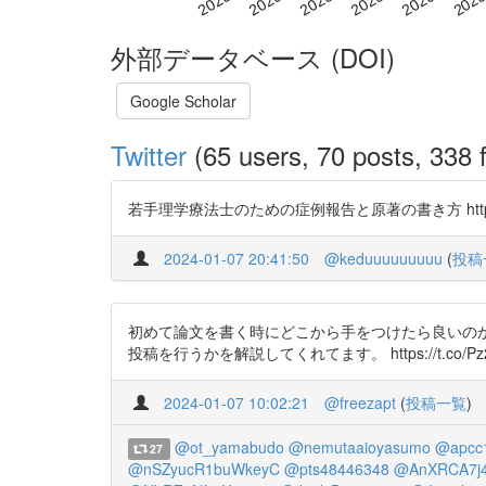
外部データベース (DOI)
Google Scholar
Twitter
(65 users, 70 posts, 338 f
若手理学療法士のための症例報告と原著の書き方 https://t
2024-01-07 20:41:50
@keduuuuuuuuu
(
投稿
初めて論文を書く時にどこから手をつけたら良いの
投稿を行うかを解説してくれてます。 https://t.co/Pz2
2024-01-07 10:02:21
@freezapt
(
投稿一覧
)
@ot_yamabudo
@nemutaaioyasumo
@apcc
27
@nSZyucR1buWkeyC
@pts48446348
@AnXRCA7j4