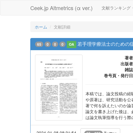
Ceek.jp Altmetrics (α ver.)
文献ランキング
ホーム
文献詳細
若手理学療法士のための
65
0
0
0
OA
著者
出版者
雑誌
巻号頁・発行日
本稿では、論文投稿の経
や原著は、研究活動を公
著で何を訴えたいのか論
論文を書き上げた後は、
は論文執筆指導を行う際
2024-01-08 08:31:54