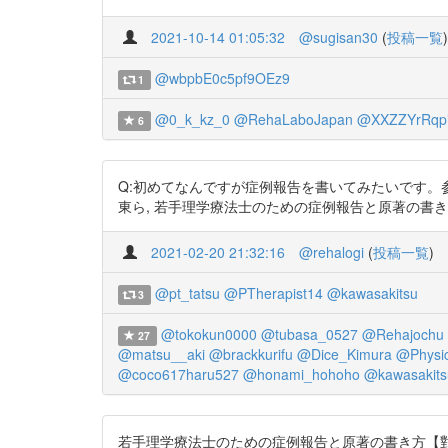
2021-10-14 01:05:32
@sugisan30
(
投稿一覧
)
@wbpbE0c5pf9OEz9
1
@0_k_kz_0
@RehaLaboJapan
@XXZZYrRqp
6
Q:初めてなんですが症例報告を書いてみたいです。
東ら, 若手理学療法士のための症例報告と原著の書き方, 理学療法の臨
2021-02-20 21:32:16
@rehalogi
(
投稿一覧
)
@pt_tatsu
@PTherapist14
@kawasakitsu
3
@tokokun0000
@tubasa_0527
@Rehajochu
27
@matsu__aki
@brackkurifu
@Dice_Kimura
@Physi
@coco617haru527
@honami_hohoho
@kawasakits
若手理学療法士のための症例報告と原著の書き方【對東俊介・他】 