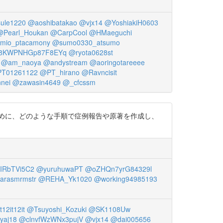
ule1220
@aoshibatakao
@vjx14
@YoshiakiH0603
@Pearl_Houkan
@CarpCool
@HMaeguchi
mio_ptacamony
@sumo0330_atsumo
8KWPNHGp87F8EYq
@ryota0628st
@am_naoya
@andystream
@aoringotareeee
T01261122
@PT_hirano
@Ravncisit
nei
@zawasin4649
@_cfcssm
めに、どのような手順で症例報告や原著を作成し、
IRbTVi5C2
@yuruhuwaPT
@oZHQn7yrG84329l
arasmrmstr
@REHA_Yk1020
@working94985193
12it12it
@Tsuyoshi_Kozuki
@SK1108Uw
yaj18
@clnvfWzWNx3pujV
@vjx14
@dai005656