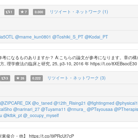
リツイート・ネットワーク (1)
1
7
0.000
ia5OTL
@mame_kun0801
@Toshiki_S_PT
@Kodai_PT
参考になるものありますか？ A:こちらの論文が参考になります。章の
床と研究, 25, p3-10, 2016 年 https://t.co/8XEBsocE30
リツイート・ネットワーク (3)
3
26
0.222
@ZIPCARE_DX
@o_taned
@12th_Rising21
@fightingmed
@physical
calSho
@narinari_27
@Tuyama11
@rmura_
@PTsyousaa
@PTherapis
u
@ktbk_pt
@_occupy_myself
https://t.co/I9PRcUt7cP