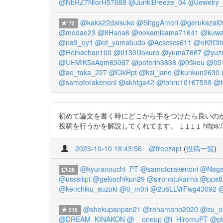
@NbRZ7NforH57688
@JunkiBreeze_04
@Jewelry_
@kaka22daisuke
@ShggAmeri
@gerukazai0
72
@modao23
@8Hana6
@ookamisama71641
@kuwa
@na9_oy1
@ot_yamabudo
@Acscscs611
@oKfiOl
@Reinachan100
@0130Dokuro
@yuma7867
@yuz
@UEMiK5aAqm69067
@poterin3838
@03kou
@051
@ao_taka_227
@CikRpt
@ksi_jane
@kunkun2630
@samotorakenoni
@skhtga42
@tohru10167538
@t
初めて論文を書く時にどこから手をつけたら良いの
投稿を行うかを解説してくれてます。 ↓↓↓↓ https://t.c
2023-10-10 18:43:56
@freezapt
(
投稿一覧
)
@kyuranouchi_PT
@samotorakenoni
@Naga
28
@usssiiipt
@gekiochikun29
@sironotukaima
@pps8
@kenchiku_suzuki
@0_m0ri
@2u8LLVrFwg43092
@
@shokupanpan21
@rehamano2020
@zu_o
219
@DREAM_KINAKON
@__oneup
@i_HiromuPT
@pt