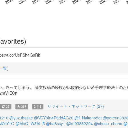
avorites)
.co/UeFSh4G8Rk
一覧
)
か、迷ってしまう。 論文投稿の経験が比較的少ない若手理学療法士のた
mVilEOn
リツイート・ネットワーク (27)
37
367
0.113
1210
@yuzubaske
@VCY8In4P9ddAG20
@f_Nakano5ot
@poterin383
lZsYTO
@MoQ_W3AI_5
@ha8ssy1
@ko93832294
@chosu_chono
@