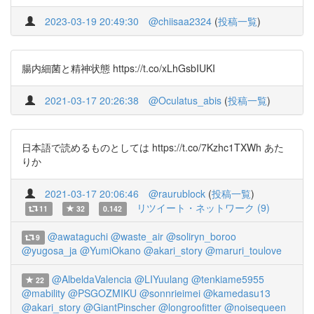
2023-03-19 20:49:30
@chiisaa2324
(
投稿一覧
)
腸内細菌と精神状態 https://t.co/xLhGsbIUKI
2021-03-17 20:26:38
@Oculatus_abis
(
投稿一覧
)
日本語で読めるものとしては https://t.co/7Kzhc1TXWh あた
りか
2021-03-17 20:06:46
@raurublock
(
投稿一覧
)
リツイート・ネットワーク (9)
11
32
0.142
@awataguchi
@waste_air
@soliryn_boroo
9
@yugosa_ja
@YumiOkano
@akari_story
@maruri_toulove
@AlbeldaValencia
@LIYuulang
@tenkiame5955
22
@mability
@PSGOZMIKU
@sonnrieimei
@kamedasu13
@akari_story
@GiantPinscher
@longroofitter
@noisequeen