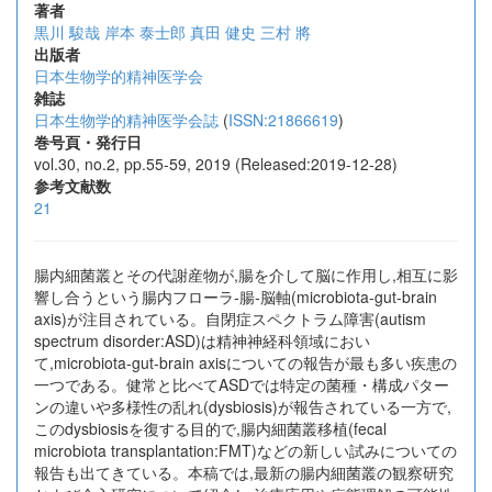
著者
黒川 駿哉
岸本 泰士郎
真田 健史
三村 將
出版者
日本生物学的精神医学会
雑誌
日本生物学的精神医学会誌
(
ISSN:21866619
)
巻号頁・発行日
vol.30, no.2, pp.55-59, 2019 (Released:2019-12-28)
参考文献数
21
腸内細菌叢とその代謝産物が,腸を介して脳に作用し,相互に影
響し合うという腸内フローラ‐腸‐脳軸(microbiota‐gut‐brain
axis)が注目されている。自閉症スペクトラム障害(autism
spectrum disorder:ASD)は精神神経科領域におい
て,microbiota‐gut‐brain axisについての報告が最も多い疾患の
一つである。健常と比べてASDでは特定の菌種・構成パター
ンの違いや多様性の乱れ(dysbiosis)が報告されている一方で,
このdysbiosisを復する目的で,腸内細菌叢移植(fecal
microbiota transplantation:FMT)などの新しい試みについての
報告も出てきている。本稿では,最新の腸内細菌叢の観察研究