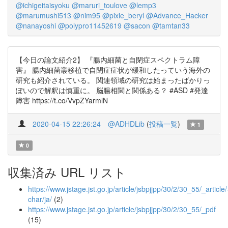
@ichigeitaisyoku
@maruri_toulove
@lemp3
@marumushi513
@nim95
@pixie_beryl
@Advance_Hacker
@nanayoshi
@polypro11452619
@sacon
@tamtan33
【今日の論文紹介2】 『腸内細菌と自閉症スペクトラム障
害』 腸内細菌叢移植で自閉症症状が緩和したっていう海外の
研究も紹介されている。 関連領域の研究は始まったばかりっ
ぽいので解釈は慎重に。 脳腸相関と関係ある？ #ASD #発達
障害 https://t.co/VvpZYarmlN
2020-04-15 22:26:24
@ADHDLib
(
投稿一覧
)
1
0
収集済み URL リスト
https://www.jstage.jst.go.jp/article/jsbpjjpp/30/2/30_55/_article/
char/ja/
(2)
https://www.jstage.jst.go.jp/article/jsbpjjpp/30/2/30_55/_pdf
(15)