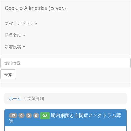
Ceek.jp Altmetrics (α ver.)
文献ランキング
新着文献
新着投稿
検索
ホーム
文献詳細
腸内細菌と自閉症スペクトラム障
17
0
0
0
OA
害