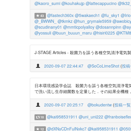
@kaoro_sumi
@kouhakujp
@lattecappucino
@tk32
@fastech360x
@5wakaech1
@fu_sky1
@Iri
43
@_BWWN_
@tkmkz
@hun_grymale5959
@awobicy
@scudinany01
@mmticpolyalloy
@dosannpinn
@ay
@yossuli
@buun_buuun_maru
@hisiri0225
@KTM8
J-STAGE Articles - 殺菌力を謳う各種空気清浄電気
2020-09-07 22:44:47
@SoCoLimeShot
(
投稿
日本環境感染学会誌 殺菌力を謳う各種空気清浄電気製品の
で洗い流し生存細菌数を定量した．その結果全機種，全菌種で
2020-09-07 20:25:17
@bokudentw
(
投稿一覧
@kai958531911
@uni_uni222
@franboisefleu
10
@dXNyCDnFulNxkc7
@kai958531911
@0505
12