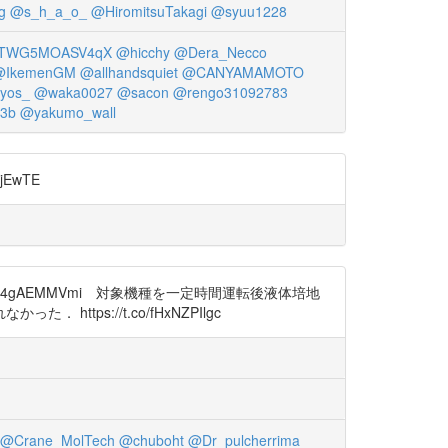
g
@s_h_a_o_
@HiromitsuTakagi
@syuu1228
TWG5MOASV4qX
@hicchy
@Dera_Necco
@IkemenGM
@allhandsquiet
@CANYAMAMOTO
yos_
@waka0027
@sacon
@rengo31092783
u3b
@yakumo_wall
jEwTE
b4gAEMMVmi 対象機種を一定時間運転後液体培地
s://t.co/fHxNZPIlgc
@Crane_MolTech
@chuboht
@Dr_pulcherrima