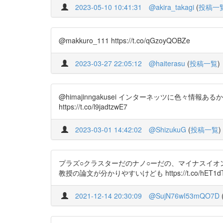
2023-05-10 10:41:31
@akira_takagi
(
投稿一
@makkuro_111 https://t.co/qGzoyQOBZe
2023-03-27 22:05:12
@haiterasu
(
投稿一覧
)
@himajinngakusei インターネッツに色々情報あ
https://t.co/l9jadtzwE7
2023-03-01 14:42:02
@ShizukuG
(
投稿一覧
)
プラズ○クラスターだのナノ○ーだの、マイナスイオ
教授の論文が分かりやすいけども https://t.co/hET1d
2021-12-14 20:30:09
@SujN76wI53mQO7D