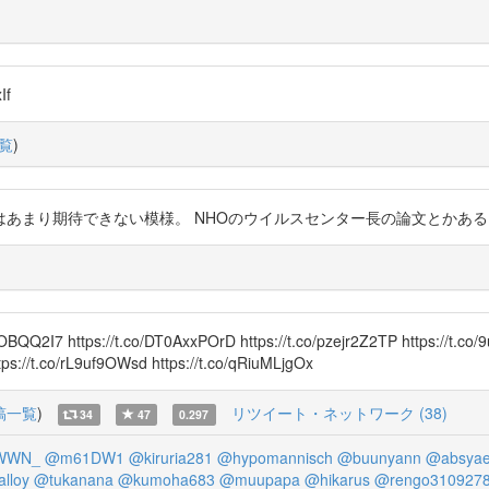
If
覧
)
あまり期待できない模様。 NHOのウイルスセンター長の論文とかあ
QQ2I7 https://t.co/DT0AxxPOrD https://t.co/pzejr2Z2TP https://t.co/9
tps://t.co/rL9uf9OWsd https://t.co/qRiuMLjgOx
稿一覧
)
リツイート・ネットワーク (38)
34
47
0.297
WWN_
@m61DW1
@kiruria281
@hypomannisch
@buunyann
@absyae
lloy
@tukanana
@kumoha683
@muupapa
@hikarus
@rengo310927