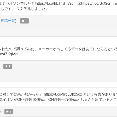
ゾンでした ①https://t.co/hET1dTVscm ②https://t.co/Sx
りやすいかもです。 長文失礼しました。
(
投稿一覧
)
1
されたので調べてみた。メーカーが出してるデータはあてにならんという
AZKql2kL
1
効果が無かった」 https://t.co/9rcLDhx5ox という報告
オンがOFF時数10個/cc、ON時数十万個/ccとちゃんと出ていると
)
3