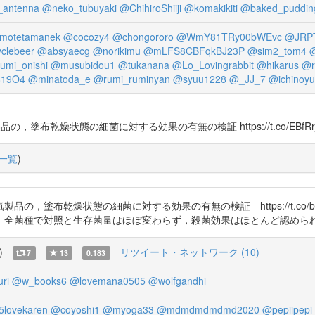
_antenna
@neko_tubuyaki
@ChihiroShiiji
@komakikiti
@baked_puddin
omotetamanek
@cocozy4
@chongororo
@WmY81TRy00bWEvc
@JRP
clebeer
@absyaecg
@norikimu
@mLFS8CBFqkBJ23P
@sim2_tom4
umi_onishi
@musubidou1
@tukanana
@Lo_Lovingrabbit
@hikarus
@r
19O4
@minatoda_e
@rumi_ruminyan
@syuu1228
@_JJ_7
@ichinoy
製品の，塗布乾燥状態の細菌に対する効果の有無の検証 https://t.co/EBfRr
一覧
)
，塗布乾燥状態の細菌に対する効果の有無の検証 https://t.co/
対照と生存菌量はほぼ変わらず，殺菌効果はほとんど認められなかった． http
)
リツイート・ネットワーク (10)
7
13
0.183
ri
@w_books6
@lovemana0505
@wolfgandhi
lovekaren
@coyoshi1
@myoga33
@mdmdmdmdmd2020
@pepiipepi