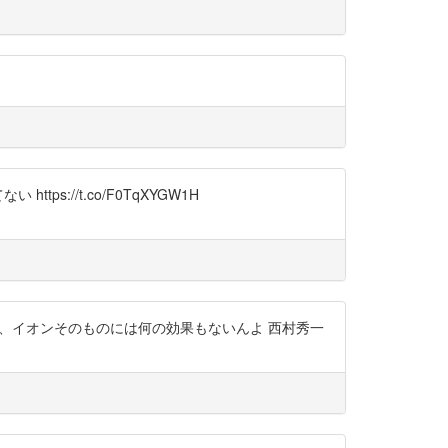
s://t.co/F0TqXYGW1H
、イオンそのものには何の効果もないんよ 西村秀一