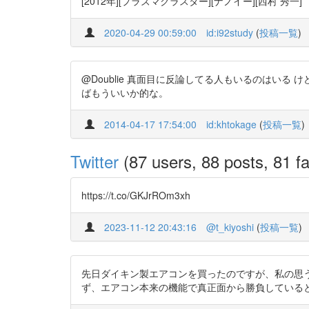
[2012年][プラズマクラスター][ナノイー][西村 秀一]
2020-04-29 00:59:00
id:i92study
(
投稿一覧
)
@Doublie 真面目に反論してる人もいるのはい
ばもういいか的な。
2014-04-17 17:54:00
id:khtokage
(
投稿一覧
)
Twitter
(87 users, 88 posts, 81 fa
https://t.co/GKJrROm3xh
2023-11-12 20:43:16
@t_kiyoshi
(
投稿一覧
)
先日ダイキン製エアコンを買ったのですが、私の思うダ
ず、エアコン本来の機能で真正面から勝負しているところ。 論文貼