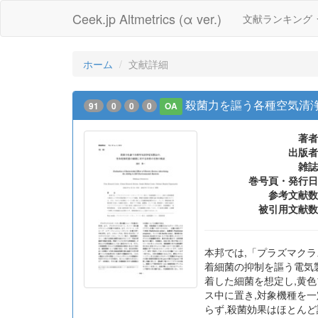
Ceek.jp Altmetrics (α ver.)
文献ランキング
ホーム
文献詳細
殺菌力を謳う各種空気清
91
0
0
0
OA
著者
出版者
雑誌
巻号頁・発行日
参考文献数
被引用文献数
本邦では,「プラズマク
着細菌の抑制を謳う電気
着した細菌を想定し,黄色
ス中に置き,対象機種を一
らず,殺菌効果はほとんど