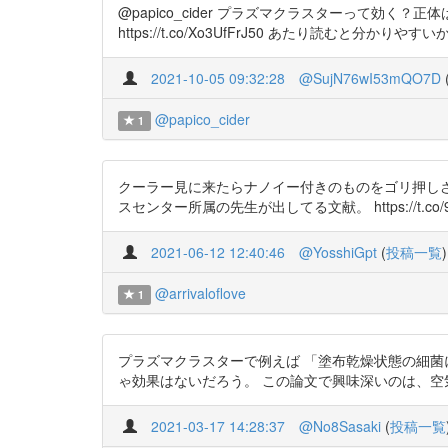
@papico_cider プラズマクラスターって効く？正体は？→オ
https://t.co/Xo3UfFrJ50 あたり読むと分か
2021-10-05 09:32:28
@SujN76wI53mQO7D
@papico_cider
1
クーラー見に来たらナノイー付きのものをゴリ押し
スセンター所属の先生が出してる文献。 https://t.co/9z
2021-06-12 12:40:46
@YosshiGpt
(
投稿一覧
)
@arrivaloflove
1
プラズマクラスターで例えば 「塗布乾燥状態の細菌に対して
ゃ効果はないだろう。 この論文で興味深いのは、空気イ
2021-03-17 14:28:37
@No8Sasaki
(
投稿一覧