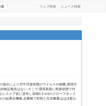
検索
ウェブ検索
ニュース検索
の放出により空中浮遊状態のウイルスや細菌,環境付
的検証報告はない.そこで,環境表面に乾燥状態で付
にスメア状に塗布し容積0.2 m3のグローブボック
.その結果全機種,全菌種で対照と生存菌量はほぼ変わ