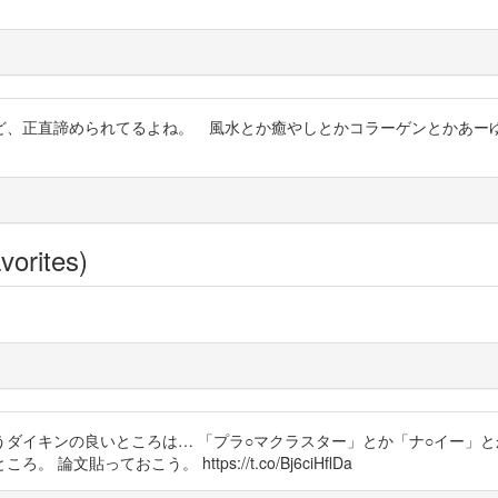
る けど、正直諦められてるよね。 風水とか癒やしとかコラーゲンとかあ
vorites)
イキンの良いところは… 「プラ○マクラスター」とか「ナ○イー」とか「
っておこう。 https://t.co/Bj6ciHflDa