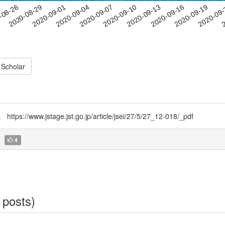
2020-09-16
2020-09-19
2020-09
-08-26
2
2020-08-29
2020-09-01
2020-09-04
2020-09-07
2020-09-10
2020-09-13
 Scholar
tage.jst.go.jp/article/jsei/27/5/27_12-018/_pdf
4
 posts)