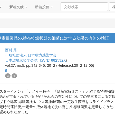
新着文献
新着投稿
浄電気製品の,塗布乾燥状態の細菌に対する効果の有無の検証
西村 秀一
一般社団法人 日本環境感染学会
日本環境感染学会誌
(
ISSN:1882532X
)
vol.27, no.5, pp.342-345, 2012 (Released:2012-12-05)
5
3
1
ラスターイオン」「ナノイー粒子」「除菌電解ミスト」と称する特殊物質
製品が市販されている.だが,それらの有効性についての第三者による客観
ブドウ球菌,緑膿菌,セレウス菌,腸球菌の一定数生菌液をスライドグラス上
定時間運転後,一定量の液体培地で洗い流し,生存細菌数を定量してみた
認められなかった.