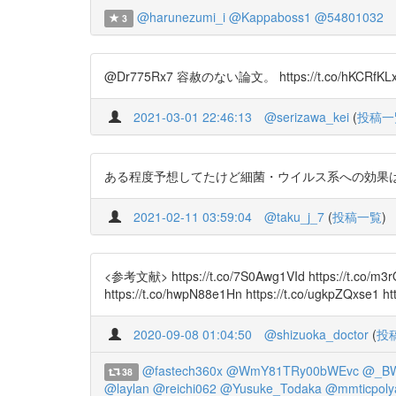
@harunezumi_i
@Kappaboss1
@54801032
3
@Dr775Rx7 容赦のない論文。 https://t.co/hKCRfKLx
2021-03-01 22:46:13
@serizawa_kei
(
投稿一
ある程度予想してたけど細菌・ウイルス系への効果は
2021-02-11 03:59:04
@taku_j_7
(
投稿一覧
)
<参考文献> https://t.co/7S0Awg1VId https://t.co/m3rOB
https://t.co/hwpN88e1Hn https://t.co/ugkpZQxse1 ht
2020-09-08 01:04:50
@shizuoka_doctor
(
投
@fastech360x
@WmY81TRy00bWEvc
@_B
38
@laylan
@reichi062
@Yusuke_Todaka
@mmticpolya