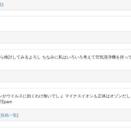
覧
)
るから検討してみるよろし ちなみに私はいろいろ考えて空気清浄機を持ってない http
ンがウイルスに効くわけ無いでしょ マイナスイオンも正体はオゾンだし
TEpam
(
投稿一覧
)