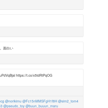
る。面白い
uPdVqBjal https://t.co/x5tdRtPqOG
cg
@norikimu
@Fc15nMMSFgH1f8H
@sim2_tom4
83
@pseudo_toy
@buun_buuun_maru