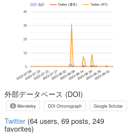
合計
Twitter (通常)
Twitter (RT)
40
30
20
10
*
*
0
2023-08-26
2023-07-09
2023-07-27
2023-08-14
2023-09-01
2023-07-15
2023-08-02
2023-08-20
2023-07-21
2023-08-08
外部データベース (DOI)
Mendeley
DOI Chronograph
Google Scholar
0
Twitter
(64 users, 69 posts, 249
favorites)