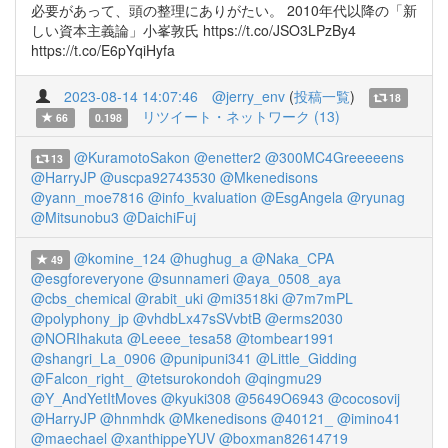
必要があって、頭の整理にありがたい。 2010年代以降の「新
しい資本主義論」小峯敦氏 https://t.co/JSO3LPzBy4
https://t.co/E6pYqiHyfa
2023-08-14 14:07:46
@jerry_env
(
投稿一覧
)
18
リツイート・ネットワーク (13)
66
0.198
@KuramotoSakon
@enetter2
@300MC4Greeeeens
13
@HarryJP
@uscpa92743530
@Mkenedisons
@yann_moe7816
@info_kvaluation
@EsgAngela
@ryunag
@Mitsunobu3
@DaichiFuj
@komine_124
@hughug_a
@Naka_CPA
49
@esgforeveryone
@sunnameri
@aya_0508_aya
@cbs_chemical
@rabit_uki
@mi3518ki
@7m7mPL
@polyphony_jp
@vhdbLx47sSVvbtB
@erms2030
@NORIhakuta
@Leeee_tesa58
@tombear1991
@shangri_La_0906
@punipuni341
@Little_Gidding
@Falcon_right_
@tetsurokondoh
@qingmu29
@Y_AndYetItMoves
@kyuki308
@5649O6943
@cocosovij
@HarryJP
@hnmhdk
@Mkenedisons
@40121_
@imino41
@maechael
@xanthippeYUV
@boxman82614719