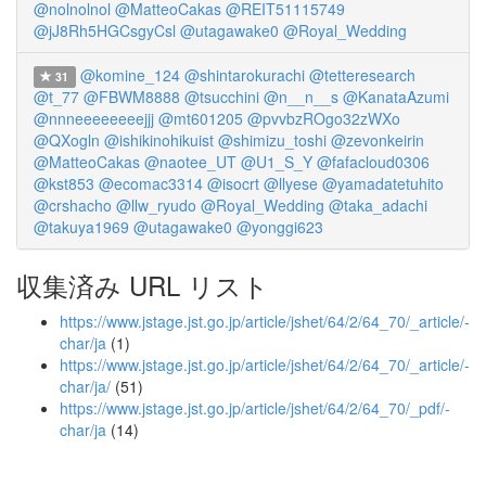
@nolnolnol
@MatteoCakas
@REIT51115749
@jJ8Rh5HGCsgyCsl
@utagawake0
@Royal_Wedding
@komine_124
@shintarokurachi
@tetteresearch
31
@t_77
@FBWM8888
@tsucchini
@n__n__s
@KanataAzumi
@nnneeeeeeeejjj
@mt601205
@pvvbzROgo32zWXo
@QXogln
@ishikinohikuist
@shimizu_toshi
@zevonkeirin
@MatteoCakas
@naotee_UT
@U1_S_Y
@fafacloud0306
@kst853
@ecomac3314
@isocrt
@llyese
@yamadatetuhito
@crshacho
@llw_ryudo
@Royal_Wedding
@taka_adachi
@takuya1969
@utagawake0
@yonggi623
収集済み URL リスト
https://www.jstage.jst.go.jp/article/jshet/64/2/64_70/_article/-
char/ja
(1)
https://www.jstage.jst.go.jp/article/jshet/64/2/64_70/_article/-
char/ja/
(51)
https://www.jstage.jst.go.jp/article/jshet/64/2/64_70/_pdf/-
char/ja
(14)