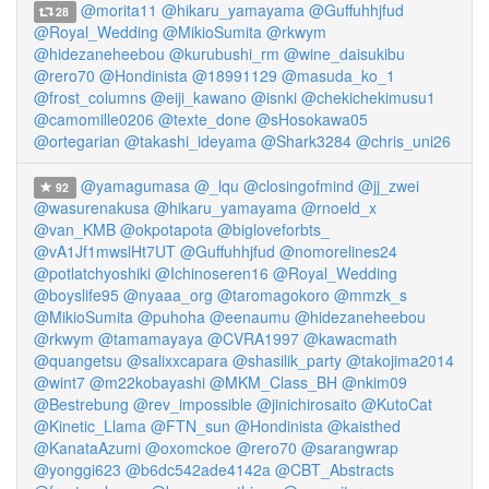
@morita11
@hikaru_yamayama
@Guffuhhjfud
28
@Royal_Wedding
@MikioSumita
@rkwym
@hidezaneheebou
@kurubushi_rm
@wine_daisukibu
@rero70
@Hondinista
@18991129
@masuda_ko_1
@frost_columns
@eiji_kawano
@isnki
@chekichekimusu1
@camomille0206
@texte_done
@sHosokawa05
@ortegarian
@takashi_ideyama
@Shark3284
@chris_uni26
@yamagumasa
@_lqu
@closingofmind
@jj_zwei
92
@wasurenakusa
@hikaru_yamayama
@rnoeld_x
@van_KMB
@okpotapota
@bigloveforbts_
@vA1Jf1mwslHt7UT
@Guffuhhjfud
@nomorelines24
@potlatchyoshiki
@Ichinoseren16
@Royal_Wedding
@boyslife95
@nyaaa_org
@taromagokoro
@mmzk_s
@MikioSumita
@puhoha
@eenaumu
@hidezaneheebou
@rkwym
@tamamayaya
@CVRA1997
@kawacmath
@quangetsu
@salixxcapara
@shasilik_party
@takojima2014
@wint7
@m22kobayashi
@MKM_Class_BH
@nkim09
@Bestrebung
@rev_impossible
@jinichirosaito
@KutoCat
@Kinetic_Llama
@FTN_sun
@Hondinista
@kaisthed
@KanataAzumi
@oxomckoe
@rero70
@sarangwrap
@yonggi623
@b6dc542ade4142a
@CBT_Abstracts