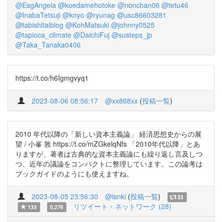
@EsgAngela
@koedamehotoke
@nonchan06
@tetu46
@InabaTetsuji
@knyo
@ryunag
@usc86603281
@tabishitaiblog
@KohMatsuki
@johnny0525
@tapioca_climate
@DaichiFuj
@susteps_jp
@Taka_Tanaka0406
https://t.co/h6Igmgvyq1
2023-08-06 08:56:17
@xx868xx
(
投稿一覧
)
2010 年代以降の「新しい資本主義論」 経済思想史からの展
望 / 小峯 敦 https://t.co/mZGkelqNfs 「2010年代以降」とあ
りますが、著者は古典的な資本主義論にも繰り返し言及しつ
つ、近年の議論をコンパクトに整理しています。この論考は
ブックガイドのようにも使えますね。
2023-08-05 23:56:30
@isnki
(
投稿一覧
)
33
リツイート・ネットワーク (28)
133
0.276