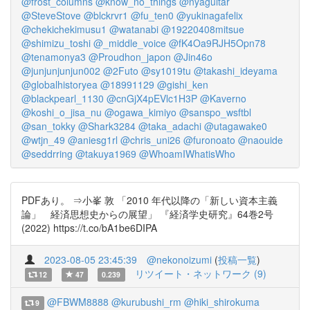
@frost_columns
@know_no_things
@nyaguitar
@SteveStove
@blckrvr1
@fu_ten0
@yukinagafelix
@chekichekimusu1
@watanabi
@19220408mitsue
@shimizu_toshi
@_middle_voice
@fK4Oa9RJH5Opn78
@tenamonya3
@Proudhon_japon
@Jin46o
@junjunjunjun002
@2Futo
@sy1019tu
@takashi_ideyama
@globalhistoryea
@18991129
@gishi_ken
@blackpearl_1130
@cnGjX4pEVlc1H3P
@Kaverno
@koshi_o_jisa_nu
@ogawa_kimiyo
@sanspo_wsftbl
@san_tokky
@Shark3284
@taka_adachi
@utagawake0
@wtjn_49
@aniesg1rl
@chris_uni26
@furonoato
@naouide
@seddrring
@takuya1969
@WhoamIWhatisWho
PDFあり。 ⇒小峯 敦 「2010 年代以降の「新しい資本主義
論」 経済思想史からの展望」 『経済学史研究』64巻2号
(2022) https://t.co/bA1be6DIPA
2023-08-05 23:45:39
@nekonoizumi
(
投稿一覧
)
リツイート・ネットワーク (9)
12
47
0.239
@FBWM8888
@kurubushi_rm
@hiki_shirokuma
9