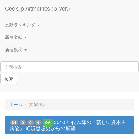
Ceek.jp Altmetrics (α ver.)
文献ランキング
新着文献
新着投稿
検索
ホーム
文献詳細
2010 年代以降の「新しい資本主
64
0
0
0
OA
義論」 経済思想史からの展望