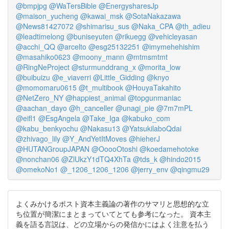
@bmpjpg
@WaTersBible
@EnergysharesJp
@maison_yucheng
@kawai_msk
@SotaNakazawa
@News81427072
@shimarisu_sus
@Naka_CPA
@th_adieu
@leadtimelong
@buniseyuten
@rikuegg
@vehicleyasan
@acchi_QQ
@arcelto
@esg25132251
@imymehehishim
@masahiko0623
@moony_mann
@mtmsmtmt
@RingNeProject
@sturmunddrang_x
@morita_low
@buibuizu
@e_viaverri
@Little_Gidding
@knyo
@momomaru0615
@t_multibook
@HouyaTakahito
@NetZero_NY
@happiest_animal
@topgunmaniac
@aachan_dayo
@h_canceller
@unagi_pie
@7m7mPL
@eifl1
@EsgAngela
@Take_Iga
@kabuko_com
@kabu_benkyochu
@Nakasu13
@YatsukilaboQdai
@zhivago_lily
@Y_AndYetItMoves
@hieherJ
@HUTANGroupJAPAN
@OoooOtoshi
@koedamehotoke
@nonchan06
@ZlUkzY1dTQ4XhTa
@tds_k
@hindo2015
@omekoNo1
@_1206_1206_1206
@jerry_env
@qingmu29
よくみかけるポスト資本主義論の著作のサマリと思想的な立
ち位置が簡潔にまとまっていてとても参考になった。 資本主
義を語る言説は、どの立場からの発信かにはよく注意を払う