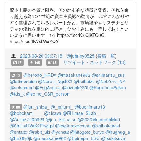
資本主義の本質と限界、その歴史的な特徴と変遷、それを乗
り越える為の21世紀の資本主義観の動向が、非常にわかりや
すく整理されているレポートかと。市場経済やサステナビリ
ティの流れを相対的に把握しなおす為にも一読しておくとい
いように思います。1/3 https://t.co/K2iQlKTO0G
https://t.co/IKVxLWaYQY
2023-08-20 09:37:18
@johnny0525
(
投稿一覧
)
リツイート・ネットワーク (13)
17
105
0.186
@herono_HRDX
@masakane962
@shimarisu_sus
13
@latimeriaish
@Neron_Ngsk32
@buibuizu
@NetZero_NY
@setsumori
@EsgAngela
@lovenk225f
@KuramotoSakon
@tds_k
@some_CSR_person
@jun_shiba_
@_mifumi_
@buchimaru13
80
@bobcham____
@1lcava
@RHirase_SLab_
@Anita67905929
@jun_ikematsu
@2020MomentoMori
@8mUaUVaK2RrwLpf
@esgforeveryone
@shihokoaoki
@sntaito
@rabit_uki
@yonst2
@hitogoto_butyo
@hughug_a
@hn96k0jk
@masakane962
@Epineph_ESG
@tsukitsuva