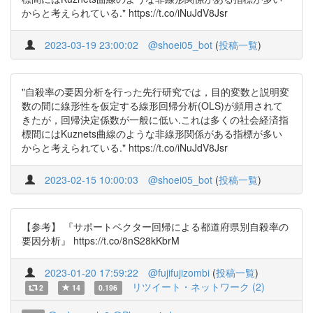
からと考えられている." https://t.co/iNuJdV8Jsr
2023-03-19 23:00:02
@shoei05_bot
(
投稿一覧
)
"自殺率の要因分析を行った先行研究では，目的変数と説明変
数の間に線形性を仮定する線形回帰分析(OLS)が頻用されて
きたが，回帰決定係数が一般に低い.これは多くの社会経済指
標間にはKuznets曲線のような非線形関係がある指標が多い
からと考えられている." https://t.co/iNuJdV8Jsr
2023-02-15 10:00:03
@shoei05_bot
(
投稿一覧
)
【参考】 『サポートベクター回帰による都道府県別自殺率の
要因分析』 https://t.co/8nS28kKbrM
2023-01-20 17:59:22
@fujifujizombi
(
投稿一覧
)
リツイート・ネットワーク (2)
2
14
0.196