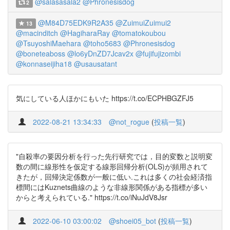
@salasasala2
@Phronesisdog
2
@M84D75EDK9R2A35
@ZuimuiZuimui2
13
@macinditch
@HagiharaRay
@tomatokoubou
@TsuyoshiMaehara
@toho5683
@Phronesisdog
@boneteaboss
@lo6yDnZD7Jcav2x
@fujifujizombi
@konnaseijiha18
@usausatant
気にしている人ほかにもいた https://t.co/ECPHBGZFJ5
2022-08-21 13:34:33
@not_rogue
(
投稿一覧
)
"自殺率の要因分析を行った先行研究では，目的変数と説明変
数の間に線形性を仮定する線形回帰分析(OLS)が頻用されて
きたが，回帰決定係数が一般に低い.これは多くの社会経済指
標間にはKuznets曲線のような非線形関係がある指標が多い
からと考えられている." https://t.co/iNuJdV8Jsr
2022-06-10 03:00:02
@shoei05_bot
(
投稿一覧
)