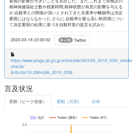
要因の影響が大きいことを見出した。また,これまで未検証の
精神保健福祉士数や残業時間,精神状態が有意の影響を与える
が,自殺率との関係が深いとされてきた失業率や離婚率は決定
要因にはならなかった.さらに,自殺率が最も高い秋田県につい
て決定要因の結果に基づき自殺対策の提言を試みた.
2023-03-19 23:00:02
Twitter
9 + 15
https://www.jstage.jst.go.jp/article/jsik/29/3/29_2019_039/_article/
char/ja/
(
info:doi/10.2964/jsik_2019_039
)
言及状況
変動（ピーク前後）
変動（月別）
分布
合計
Twitter (通常)
Twitter (RT)
2.0