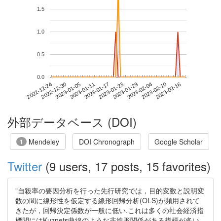
1.5
1.0
0.5
0.0
2023-02-10
2022-12-24
2023-01-11
2023-01-29
2023-02-16
2022-12-30
2023-01-17
2023-02-04
2023-01-05
2023-01-23
外部データベース (DOI)
Mendeley
DOI Chronograph
Google Scholar
1
Twitter
(9 users, 17 posts, 15 favorites)
"自殺率の要因分析を行った先行研究では，目的変数と説明変
数の間に線形性を仮定する線形回帰分析(OLS)が頻用されて
きたが，回帰決定係数が一般に低い.これは多くの社会経済指
標間にはKuznets曲線のような非線形関係がある指標が多い