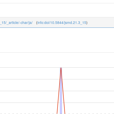
_15/_article/-char/ja/
(
info:doi/10.5844/jsmd.21.3_15
)