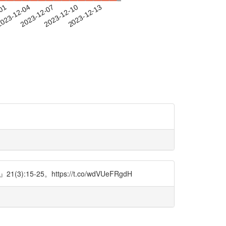
-01
023-12-04
2023-12-07
2023-12-10
2023-12-13
25。https://t.co/wdVUeFRgdH