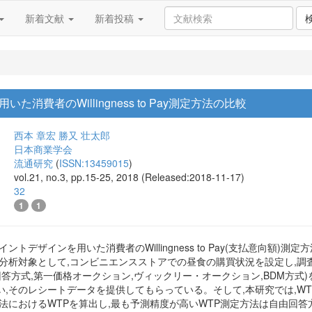
新着文献
新着投稿
消費者のWillingness to Pay測定方法の比較
西本 章宏
勝又 壮太郎
日本商業学会
流通研究
(
ISSN:13459015
)
vol.21, no.3, pp.15-25, 2018 (Released:2018-11-17)
32
1
1
ントデザインを用いた消費者のWillingness to Pay(支払意向額)
,分析対象として,コンビニエンスストアでの昼食の購買状況を設定し,調
回答方式,第一価格オークション,ヴィックリー・オークション,BDM方式
い,そのレシートデータを提供してもらっている。そして,本研究では,W
法におけるWTPを算出し,最も予測精度が高いWTP測定方法は自由回