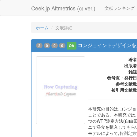
Ceek.jp Altmetrics (α ver.)
文献ランキング
ホーム
文献詳細
コンジョイントデザインを用いた
2
0
0
0
OA
著者
出版者
雑誌
巻号頁・発行日
参考文献数
被引用文献数
本研究の目的は,コンジョイ
ことである。本研究では
つのWTP測定方法(自由
ニで昼食を購入してもら
モデルによって,各測定方