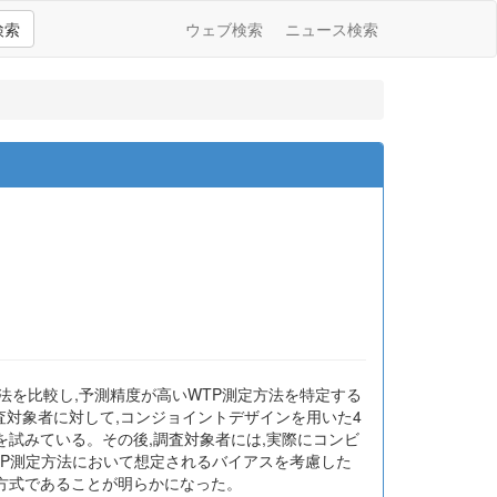
検索
ウェブ検索
ニュース検索
測定方法を比較し,予測精度が高いWTP測定方法を特定する
査対象者に対して,コンジョイントデザインを用いた4
)を試みている。その後,調査対象者には,実際にコンビ
TP測定方法において想定されるバイアスを考慮した
答方式であることが明らかになった。