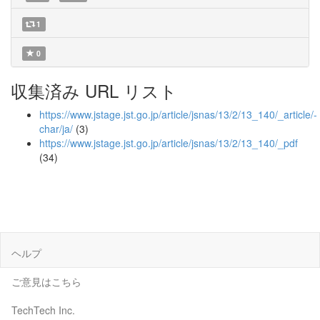
1
0
収集済み URL リスト
https://www.jstage.jst.go.jp/article/jsnas/13/2/13_140/_article/-
char/ja/
(3)
https://www.jstage.jst.go.jp/article/jsnas/13/2/13_140/_pdf
(34)
ヘルプ
ご意見はこちら
TechTech Inc.