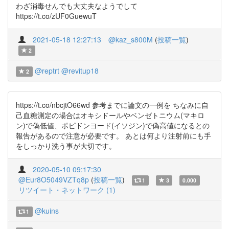
わざ消毒せんでも大丈夫なようでして
https://t.co/zUF0GuewuT
2021-05-18 12:27:13
@kaz_s800M
(
投稿一覧
)
2
@reptrt
@revitup18
2
https://t.co/nbcjtO66wd 参考までに論文の一例を ちなみに自
己血糖測定の場合はオキシドールやベンゼトニウム(マキロ
ン)で偽低値、ポピドンヨード(イソジン)で偽高値になるとの
報告があるので注意が必要です。 あとは何より注射前にも手
をしっかり洗う事が大切です。
2020-05-10 09:17:30
@Eur8O5049VZTq8p
(
投稿一覧
)
1
3
0.000
リツイート・ネットワーク (1)
@kuins
1