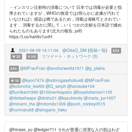
・インスリン注射時の消毒について 日本では消毒が必要と指
導されていますが，WHOの推奨では(明らかに皮膚が汚れて
いなければ）感染は稀であるため，消毒は省略可とされてい
ます． 消毒するかに関して，いくつかの文献を日本語で纏め
られたものもあります(北大の報告, pdf)
https://t.co/hah8v7uvtH
2021-08-09 14:11:04
@OdaQ_DM
(
投稿一覧
)
5
リツイート・ネットワーク (5)
22
0.105
@MFranFran
@anchorworks1971
@g_plains
5
@kyon7474
@odorugasshobu48
@MFranFran
18
@kotonoha_leaf00
@Q_serph
@tarosuke104
@fumikani1990
@100nenhayaizo
@boystobemen1105
@deitashaapo
@drshu31
@kazuhendy
@maria_jun1007
@minami_tha
@mitomito1309
@pooh_mickey0515
@runmaru68
@sirogane_haku
@hinase_yu @ledger711 それが普通に清潔な人の肌はわざ