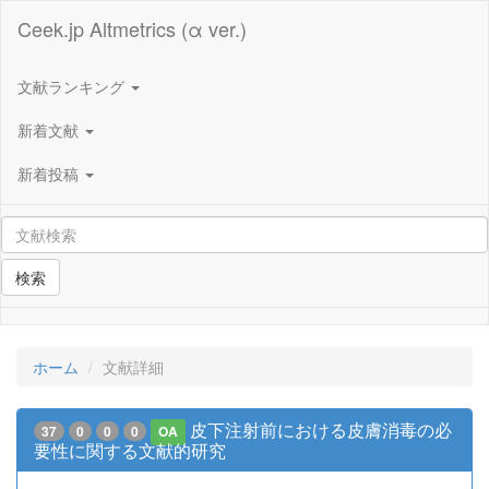
Ceek.jp Altmetrics (α ver.)
文献ランキング
新着文献
新着投稿
検索
ホーム
文献詳細
皮下注射前における皮膚消毒の必
37
0
0
0
OA
要性に関する文献的研究