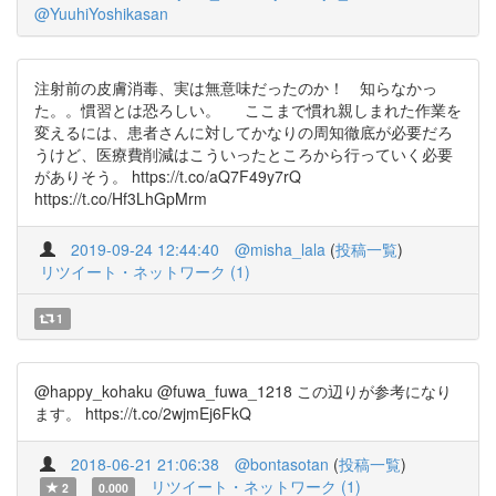
@YuuhiYoshikasan
注射前の皮膚消毒、実は無意味だったのか！ 知らなかっ
た。。慣習とは恐ろしい。 ここまで慣れ親しまれた作業を
変えるには、患者さんに対してかなりの周知徹底が必要だろ
うけど、医療費削減はこういったところから行っていく必要
がありそう。 https://t.co/aQ7F49y7rQ
https://t.co/Hf3LhGpMrm
2019-09-24 12:44:40
@misha_lala
(
投稿一覧
)
リツイート・ネットワーク (1)
1
@happy_kohaku @fuwa_fuwa_1218 この辺りが参考になり
ます。 https://t.co/2wjmEj6FkQ
2018-06-21 21:06:38
@bontasotan
(
投稿一覧
)
リツイート・ネットワーク (1)
2
0.000