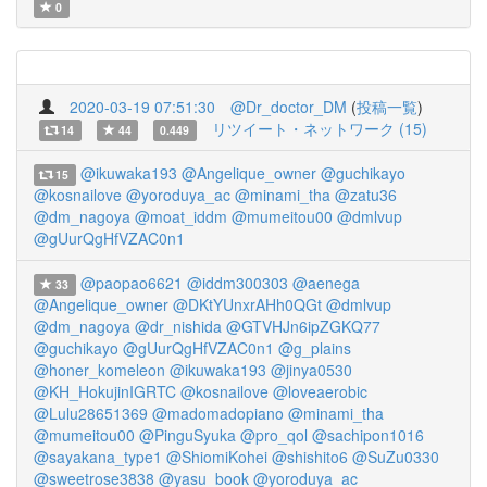
0
2020-03-19 07:51:30
@Dr_doctor_DM
(
投稿一覧
)
リツイート・ネットワーク (15)
14
44
0.449
@ikuwaka193
@Angelique_owner
@guchikayo
15
@kosnailove
@yoroduya_ac
@minami_tha
@zatu36
@dm_nagoya
@moat_iddm
@mumeitou00
@dmlvup
@gUurQgHfVZAC0n1
@paopao6621
@iddm300303
@aenega
33
@Angelique_owner
@DKtYUnxrAHh0QGt
@dmlvup
@dm_nagoya
@dr_nishida
@GTVHJn6ipZGKQ77
@guchikayo
@gUurQgHfVZAC0n1
@g_plains
@honer_komeleon
@ikuwaka193
@jinya0530
@KH_HokujinIGRTC
@kosnailove
@loveaerobic
@Lulu28651369
@madomadopiano
@minami_tha
@mumeitou00
@PinguSyuka
@pro_qol
@sachipon1016
@sayakana_type1
@ShiomiKohei
@shishito6
@SuZu0330
@sweetrose3838
@yasu_book
@yoroduya_ac