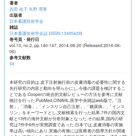
著者
吉田 祐子
矢野 理香
出版者
日本看護技術学会
雑誌
日本看護技術学会誌
(
ISSN:13495429
)
巻号頁・発行日
vol.13, no.2, pp.140-147, 2014-08-20 (Released:2016-06-
06)
参考文献数
34
本研究の目的は,皮下注射施行前の皮膚消毒の必要性に関する
先行研究の内容と動向を明らかにし,今後の課題を検討するこ
とである.Cooperの統合的文献レビューの方法を参考に文献
検討を行った.PubMed,CINAHL,医学中央雑誌web版で,「注
射」,「消毒」,「インスリン自己注射」,「糖尿病」,「インス
リン」をキーワードとし,文献検索を行った結果,7件の国内文
献と13件の海外文献が分析対象となった.その結果,国内の研
究は7件中6件が実態調査であった.日本では,皮膚消毒の実施
率は高い傾向にあり,実施の有無には医療者の指導方針が関連