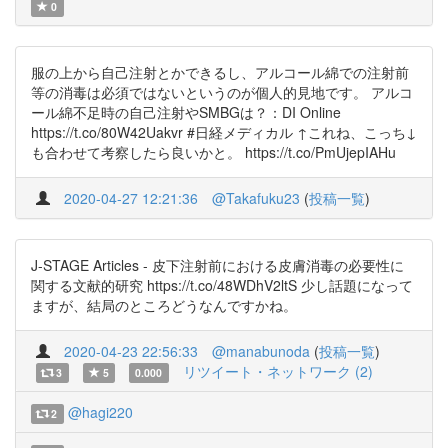
0
服の上から自己注射とかできるし、アルコール綿での注射前
等の消毒は必須ではないというのが個人的見地です。 アルコ
ール綿不足時の自己注射やSMBGは？：DI Online
https://t.co/80W42Uakvr #日経メディカル ↑これね、こっち↓
も合わせて考察したら良いかと。 https://t.co/PmUjepIAHu
2020-04-27 12:21:36
@Takafuku23
(
投稿一覧
)
J-STAGE Articles - 皮下注射前における皮膚消毒の必要性に
関する文献的研究 https://t.co/48WDhV2ltS 少し話題になって
ますが、結局のところどうなんですかね。
2020-04-23 22:56:33
@manabunoda
(
投稿一覧
)
リツイート・ネットワーク (2)
3
5
0.000
@hagi220
2