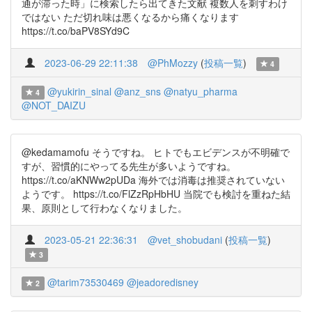
通が滞った時」に検索したら出てきた文献 複数人を刺すわけ
ではない ただ切れ味は悪くなるから痛くなります
https://t.co/baPV8SYd9C
2023-06-29 22:11:38
@PhMozzy
(
投稿一覧
)
4
@yukirin_sinal
@anz_sns
@natyu_pharma
4
@NOT_DAIZU
@kedamamofu そうですね。 ヒトでもエビデンスが不明確で
すが、習慣的にやってる先生が多いようですね。
https://t.co/aKNWw2pUDa 海外では消毒は推奨されていない
ようです。 https://t.co/FlZzRpHbHU 当院でも検討を重ねた結
果、原則として行わなくなりました。
2023-05-21 22:36:31
@vet_shobudani
(
投稿一覧
)
3
@tarim73530469
@jeadoredisney
2