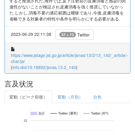
すると推測された.海外では,皮下注射前の皮膚消毒と感染の関
連性がないことが検証され皮膚消毒を強く推奨していなかっ
た.しかし,消毒不要の適応範囲は曖昧であり,今後,皮膚消毒を
省略できる対象者の特性や条件を明らかにする必要がある.
2023-06-29 22:11:38
Twitter
37 + 73
https://www.jstage.jst.go.jp/article/jsnas/13/2/13_140/_article/-
char/ja/
(
info:doi/10.18892/jsnas.13.2_140
)
言及状況
変動（ピーク前後）
変動（月別）
分布
合計
Twitter (通常)
Twitter (RT)
15