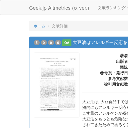
Ceek.jp Altmetrics (α ver.)
文献ランキング
ホーム
文献詳細
大豆油はアレルギー反応を
5
0
0
0
OA
著者
出版者
雑誌
巻号頁・発行日
参考文献数
被引用文献数
大豆油は, 大豆食品中で
拠的にもアレルギー反応を
こす量のアレルゲンが残存し
大豆油をもっとも危険な
されてきたためであろう