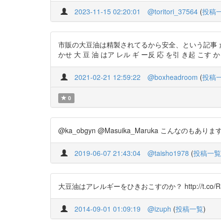
2023-11-15 02:20:01
@toritori_37564
(
投稿
市販の大豆油は精製されてるから安全、という記事 
かせ 大 豆 油 はア レル ギ ー反 応 を引 き起 こす か？ PDF
2021-02-21 12:59:22
@boxheadroom
(
投稿
0
@ka_obgyn @Masuika_Maruka こんなのもありますよ
2019-06-07 21:43:04
@taisho1978
(
投稿一覧
大豆油はアレルギーをひきおこすのか？ http://t.co/RlE63iY
2014-09-01 01:09:19
@izuph
(
投稿一覧
)