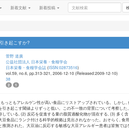
新着文献
新着投稿
引き起こすか?
菅野 道廣
公益社団法人 日本栄養・食糧学会
日本栄養・食糧学会誌
(
ISSN:02873516
)
vol.59, no.6, pp.313-321, 2006-12-10 (Released:2009-12-10)
38
2
1
はもっともアレルゲン性が高い食品にリストアップされている。しかし, 
引き起こす閾値よりずっと低い。この不一致の背景について考察した。その
ている, (2) 反応を促進する量の脂質過酸化物が混在する, (3) 多
大豆食品にランク付ける科学的根拠は見出されなかった。おそらく, 食用
と推測された。大豆油に反応する敏感な大豆アレルギー患者は皆無ではない