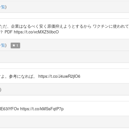
一覧
)
ただ、企業はなるべく安く原価抑えようとするから ワクチンに使われて
 https://t.co/vcMXZ50bcO
一覧
)
1
。参考になれば。 https://t.co/J4uwR2jlO6
)
FOv https://t.co/kMSsFqtP7p