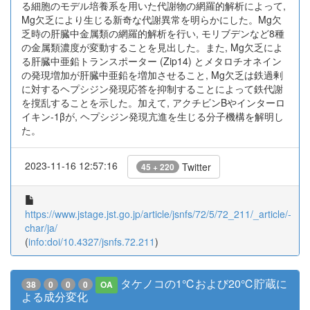
る細胞のモデル培養系を用いた代謝物の網羅的解析によって,
Mg欠乏により生じる新奇な代謝異常を明らかにした。Mg欠
乏時の肝臓中金属類の網羅的解析を行い, モリブデンなど8種
の金属類濃度が変動することを見出した。また, Mg欠乏によ
る肝臓中亜鉛トランスポーター (Zip14) とメタロチオネイン
の発現増加が肝臓中亜鉛を増加させること, Mg欠乏は鉄過剰
に対するヘプシジン発現応答を抑制することによって鉄代謝
を撹乱することを示した。加えて, アクチビンBやインターロ
イキン-1βが, ヘプシジン発現亢進を生じる分子機構を解明し
た。
2023-11-16 12:57:16
Twitter
45 + 220
https://www.jstage.jst.go.jp/article/jsnfs/72/5/72_211/_article/-
char/ja/
(
info:doi/10.4327/jsnfs.72.211
)
タケノコの1℃および20℃貯蔵に
38
0
0
0
OA
よる成分変化