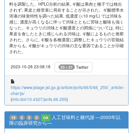
料を調製した。HPLC分析の結果, ギ酸は果肉と種子では検出
されず, 果皮と維管束に局在することが示された。ギ酸標準水
溶液の味覚特性を調べた結果, 低濃度 (<10 mg/L) では渋味を
感じ, 濃度が高くなるに伴って渋味とともに苦味と酸味も強く
なった。キュウリの渋味とギ酸濃度との関係については, 特に
果皮を食したときに感じられる渋味は, ギ酸によるものと推察
された。さらに, ギ酸を各種濃度に調整したキュウリの官能結
果からも, ギ酸がキュウリの渋味の主な要因であることが示唆
された。
2023-10-28 23:08:18
Twitter
23 + 21
https://www.jstage.jst.go.jp/article/jsnfs/66/5/66_255/_article/-
char/ja/
(
info:doi/10.4327/jsnfs.66.255
)
人工甘味料と糖代謝 ―2000年以
19
0
0
0
OA
降の臨床研究から―