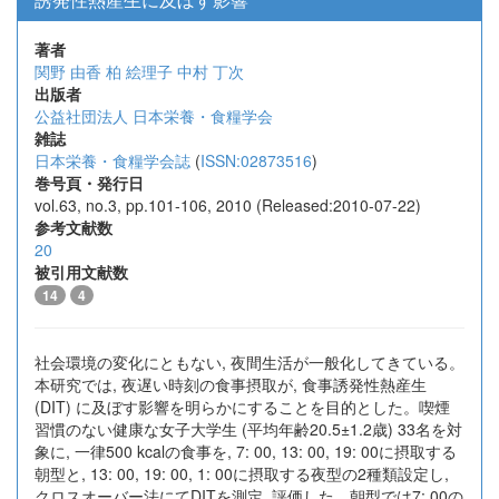
著者
関野 由香
柏 絵理子
中村 丁次
出版者
公益社団法人 日本栄養・食糧学会
雑誌
日本栄養・食糧学会誌
(
ISSN:02873516
)
巻号頁・発行日
vol.63, no.3, pp.101-106, 2010 (Released:2010-07-22)
参考文献数
20
被引用文献数
14
4
社会環境の変化にともない, 夜間生活が一般化してきている。
本研究では, 夜遅い時刻の食事摂取が, 食事誘発性熱産生
(DIT) に及ぼす影響を明らかにすることを目的とした。喫煙
習慣のない健康な女子大学生 (平均年齢20.5±1.2歳) 33名を対
象に, 一律500 kcalの食事を, 7: 00, 13: 00, 19: 00に摂取する
朝型と, 13: 00, 19: 00, 1: 00に摂取する夜型の2種類設定し,
クロスオーバー法にてDITを測定, 評価した。朝型では7: 00の