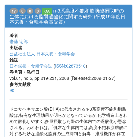
n-3系高度不飽和脂肪酸摂取時の
17
0
0
0
OA
生体における脂質過酸化に関する研究 (平成19年度日
本栄養・食糧学会賞受賞)
著者
齋藤 衛郎
出版者
公益社団法人 日本栄養・食糧学会
雑誌
日本栄養・食糧学会誌
(
ISSN:02873516
)
巻号頁・発行日
vol.61, no.5, pp.219-231, 2008 (Released:2009-01-27)
参考文献数
90
ドコサヘキサエン酸(DHA)に代表されるn-3系高度不飽和脂肪
酸は,特有な生理効果が明らかとなっているが,化学構造上きわ
めて酸化しやすく,多量摂取した際の生体内での過酸化が懸念
される。われわれは,「健常な生体内では,高度不飽和脂肪酸に
対する巧妙な過酸化脂質の生成抑制と解毒・排泄機序が存在