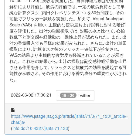
10: 30—11: 30に実験を実施した。自律神経活動は心拍変動
解析により評価し, 疲労の評価では, 一定の疲労負荷として単
純な計算タスク (内田クレペリンテスト) を30分間課し, その
前後でフリッカー試験を実施した。加えて, Visual Analogue
Scale (VAS) を用い, 主観的な疲労度および試料に対する嗜好
度を評価した。出汁の単回摂取では, 対照の水と比べて, 心拍
数低下と副交感神経活動の一過性上昇が認められた。また, 出
汁の香気吸入でも同様の効果がみられた。さらに, 出汁の単回
摂取により, 計算タスク後のフリッカー値低下が抑制され,
VASの結果より主観的な疲労度も軽減されていることが示さ
れた。これらの結果から, 出汁の摂取は副交感神経活動を上昇
させる作用を介して, リラックスと抗疲労の効果を誘起する可
能性が示唆され, その作用における香気成分の重要性が示され
た。
2022-06-02 17:30:21
Twitter
18 + 20
https://www.jstage.jst.go.jp/article/jsnfs/71/3/71_133/_article/-
char/ja/
(
info:doi/10.4327/jsnfs.71.133
)