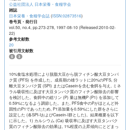
公益社団法人 日本栄養・食糧学会
雑誌
日本栄養・食糧学会誌
(
ISSN:02873516
)
巻号頁・発行日
vol.50, no.4, pp.273-278, 1997-08-10 (Released:2010-02-
22)
参考文献数
20
被引用文献数
5
3
10%食塩水処理により脱脂大豆から脱フィチン酸大豆タンパ
ク質 (PFS) を作成した。成長期の雄ラットに20%のPFS, 分
離大豆タンパク質 (SPI) またはCaseinを含む食餌を与え, ミネ
ラル吸収性に及ぼす大豆タンパク質のフィチン酸除去の影響
を検討した。食餌中の総リン (P) 量は無機P (P1) を添加して
0.59%になるよう調節した。また, PFS食中のPがほとんど外
因性のP1であったため, P1添加量を0.59%にした群をさらに
設定した (各SPI-IおよびCasein-I群とした)。結果概要を以下
に示した。1) カルシウム (Ca) 吸収率に及ぼす大豆タンパク
質のフィチン酸除去の効果は, 1%程度の上昇傾向にとどまっ