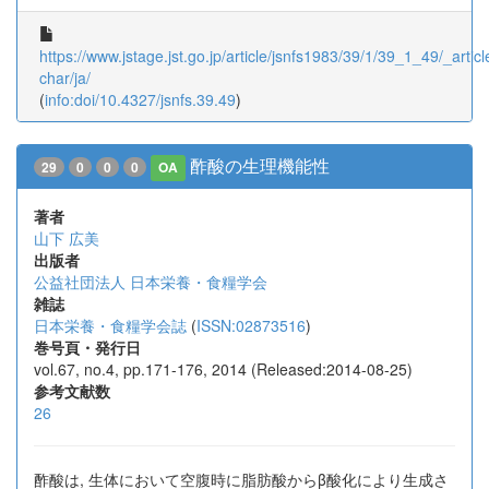
https://www.jstage.jst.go.jp/article/jsnfs1983/39/1/39_1_49/_articl
char/ja/
(
info:doi/10.4327/jsnfs.39.49
)
酢酸の生理機能性
29
0
0
0
OA
著者
山下 広美
出版者
公益社団法人 日本栄養・食糧学会
雑誌
日本栄養・食糧学会誌
(
ISSN:02873516
)
巻号頁・発行日
vol.67, no.4, pp.171-176, 2014 (Released:2014-08-25)
参考文献数
26
酢酸は, 生体において空腹時に脂肪酸からβ酸化により生成さ