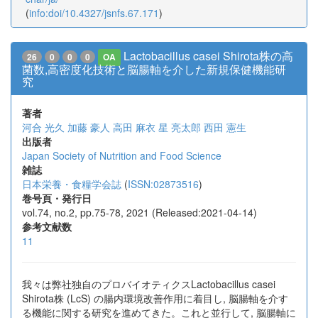
(
info:doi/10.4327/jsnfs.67.171
)
Lactobacillus casei Shirota株の高
26
0
0
0
OA
菌数,高密度化技術と脳腸軸を介した新規保健機能研
究
著者
河合 光久
加藤 豪人
高田 麻衣
星 亮太郎
西田 憲生
出版者
Japan Society of Nutrition and Food Science
雑誌
日本栄養・食糧学会誌
(
ISSN:02873516
)
巻号頁・発行日
vol.74, no.2, pp.75-78, 2021 (Released:2021-04-14)
参考文献数
11
我々は弊社独自のプロバイオティクスLactobacillus casei
Shirota株 (LcS) の腸内環境改善作用に着目し, 脳腸軸を介す
る機能に関する研究を進めてきた。これと並行して, 脳腸軸に