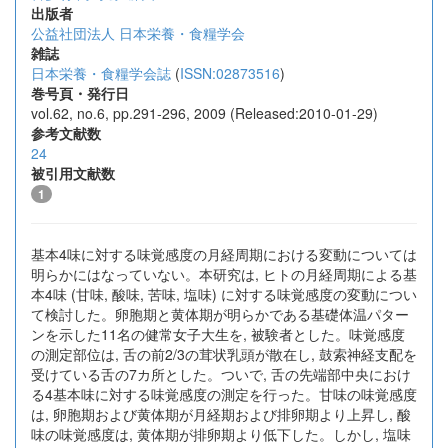
出版者
公益社団法人 日本栄養・食糧学会
雑誌
日本栄養・食糧学会誌
(
ISSN:02873516
)
巻号頁・発行日
vol.62, no.6, pp.291-296, 2009 (Released:2010-01-29)
参考文献数
24
被引用文献数
1
基本4味に対する味覚感度の月経周期における変動については
明らかにはなっていない。本研究は, ヒトの月経周期による基
本4味 (甘味, 酸味, 苦味, 塩味) に対する味覚感度の変動につい
て検討した。卵胞期と黄体期が明らかである基礎体温パター
ンを示した11名の健常女子大生を, 被験者とした。味覚感度
の測定部位は, 舌の前2/3の茸状乳頭が散在し, 鼓索神経支配を
受けている舌の7カ所とした。ついで, 舌の先端部中央におけ
る4基本味に対する味覚感度の測定を行った。甘味の味覚感度
は, 卵胞期および黄体期が月経期および排卵期より上昇し, 酸
味の味覚感度は, 黄体期が排卵期より低下した。しかし, 塩味