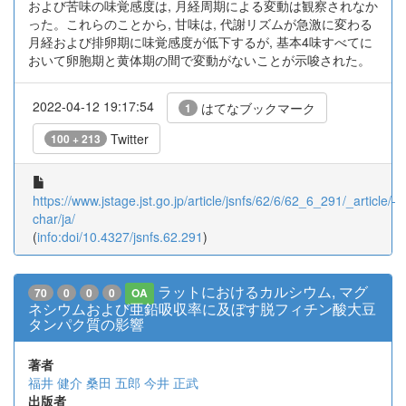
および苦味の味覚感度は, 月経周期による変動は観察されなか
った。これらのことから, 甘味は, 代謝リズムが急激に変わる
月経および排卵期に味覚感度が低下するが, 基本4味すべてに
おいて卵胞期と黄体期の間で変動がないことが示唆された。
2022-04-12 19:17:54
はてなブックマーク
1
Twitter
100 + 213
https://www.jstage.jst.go.jp/article/jsnfs/62/6/62_6_291/_article/-
char/ja/
(
info:doi/10.4327/jsnfs.62.291
)
ラットにおけるカルシウム, マグ
70
0
0
0
OA
ネシウムおよび亜鉛吸収率に及ぼす脱フィチン酸大豆
タンパク質の影響
著者
福井 健介
桑田 五郎
今井 正武
出版者