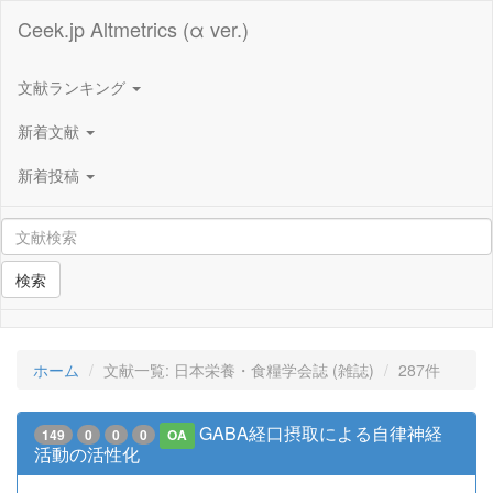
Ceek.jp Altmetrics (α ver.)
文献ランキング
新着文献
新着投稿
検索
ホーム
文献一覧: 日本栄養・食糧学会誌 (雑誌)
287件
GABA経口摂取による自律神経
149
0
0
0
OA
活動の活性化