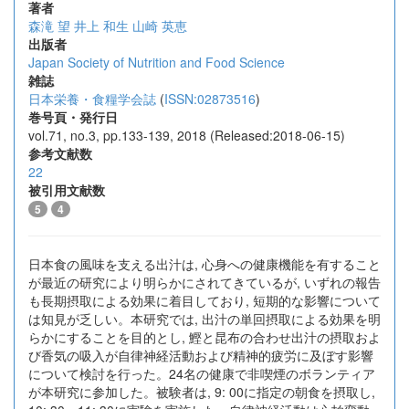
著者
森滝 望
井上 和生
山崎 英恵
出版者
Japan Society of Nutrition and Food Science
雑誌
日本栄養・食糧学会誌
(
ISSN:02873516
)
巻号頁・発行日
vol.71, no.3, pp.133-139, 2018 (Released:2018-06-15)
参考文献数
22
被引用文献数
5
4
日本食の風味を支える出汁は, 心身への健康機能を有すること
が最近の研究により明らかにされてきているが, いずれの報告
も長期摂取による効果に着目しており, 短期的な影響について
は知見が乏しい。本研究では, 出汁の単回摂取による効果を明
らかにすることを目的とし, 鰹と昆布の合わせ出汁の摂取およ
び香気の吸入が自律神経活動および精神的疲労に及ぼす影響
について検討を行った。24名の健康で非喫煙のボランティア
が本研究に参加した。被験者は, 9: 00に指定の朝食を摂取し,