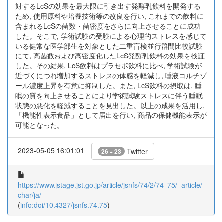
対するLcSの効果を最大限に引き出す発酵乳飲料を開発する
ため, 使用原料や培養技術等の改良を行い, これまでの飲料に
含まれるLcSの菌数・菌密度をさらに向上させることに成功
した。そこで, 学術試験の受験による心理的ストレスを感じて
いる健常な医学部生を対象とした二重盲検並行群間比較試験
にて, 高菌数および高密度化したLcS発酵乳飲料の効果を検証
した。その結果, LcS飲料はプラセボ飲料に比べ, 学術試験が
近づくにつれ増加するストレスの体感を軽減し, 唾液コルチゾ
ール濃度上昇を有意に抑制した。また, LcS飲料の摂取は, 睡
眠の質を向上させることにより学術試験ストレスに伴う睡眠
状態の悪化を軽減することを見出した。以上の成果を活用し,
「機能性表示食品」として届出を行い, 商品の保健機能表示が
可能となった。
2023-05-05 16:01:01
Twitter
26 + 23
https://www.jstage.jst.go.jp/article/jsnfs/74/2/74_75/_article/-
char/ja/
(
info:doi/10.4327/jsnfs.74.75
)