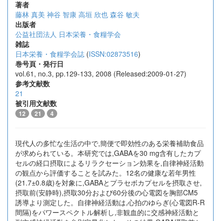
著者
藤林 真美
神谷 智康
高垣 欣也
森谷 敏夫
出版者
公益社団法人 日本栄養・食糧学会
雑誌
日本栄養・食糧学会誌
(
ISSN:02873516
)
巻号頁・発行日
vol.61, no.3, pp.129-133, 2008 (Released:2009-01-27)
参考文献数
21
被引用文献数
12
21
4
現代人の多忙な生活の中で,簡便で即効性のある栄養補助食品
が求められている。本研究では,GABAを30 mg含有したカプ
セルの経口摂取によるリラクセーション効果を,自律神経活動
の観点から評価することを試みた。12名の健康な若年男性
(21.7±0.8歳)を対象に,GABAとプラセボカプセルを摂取させ,
摂取前(安静時),摂取30分および60分後の心電図を胸部CM5
誘導より測定した。自律神経活動は,心拍のゆらぎ(心電図R-R
間隔)をパワースペクトル解析し,非観血的に交感神経活動と