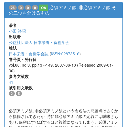
必須アミノ酸, 非必須アミノ酸 そ
26
0
0
0
OA
の二つを分けるもの
著者
小田 裕昭
出版者
公益社団法人 日本栄養・食糧学会
雑誌
日本栄養・食糧学会誌
(
ISSN:02873516
)
巻号頁・発行日
vol.60, no.3, pp.137-149, 2007-06-10 (Released:2009-01-
30)
参考文献数
41
被引用文献数
2
5
必須アミノ酸, 非必須アミノ酸という命名法の問題点は古くか
ら指摘されてきたが, 特に非必須アミノ酸の定義には曖昧さも
あり, 厳密にすればするほど複雑になってしまう。必須アミノ