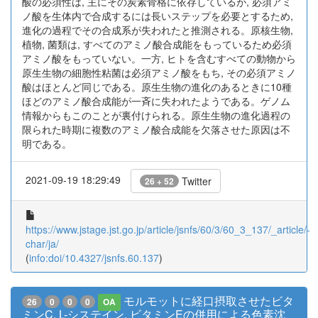
酸の必須性は, 主にその炭素骨格に依存しているが, 必須アミ
ノ酸を生体内で合成するには長いステップを必要とするため,
進化の過程でその合成系が失われたと推測される。原核生物,
植物, 菌類は, すべてのアミノ酸合成能をもっているため必須
アミノ酸をもっていない。一方, ヒトを含むすべての動物から
原生生物の細胞性粘菌は必須アミノ酸をもち, その必須アミノ
酸はほとんど同じである。原生生物の進化のあるときに10種
ほどのアミノ酸合成能が一斉に失われたようである。ゲノム
情報からもこのことが裏付けられる。原生生物の進化過程の
限られた時期に複数のアミノ酸合成能を欠落させた原因は不
明である。
2021-09-19 18:29:49
Twitter
26 + 52
https://www.jstage.jst.go.jp/article/jsnfs/60/3/60_3_137/_article/-
char/ja/
(
info:doi/10.4327/jsnfs.60.137
)
モルモットに経口摂取させたビタ
26
0
0
0
OA
ミンC, L-システイン, ビタミンEの併用による色素沈