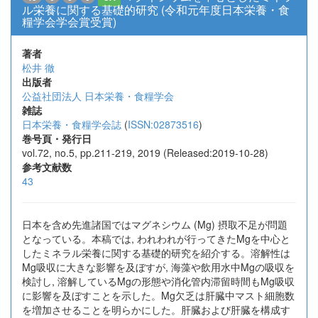
ル栄養に関する基礎的研究 (令和元年度日本栄養・食
糧学会学会賞受賞)
著者
松井 徹
出版者
公益社団法人 日本栄養・食糧学会
雑誌
日本栄養・食糧学会誌
(
ISSN:02873516
)
巻号頁・発行日
vol.72, no.5, pp.211-219, 2019 (Released:2019-10-28)
参考文献数
43
日本を含め先進諸国ではマグネシウム (Mg) 摂取不足が問題
となっている。本稿では, われわれが行ってきたMgを中心と
したミネラル栄養に関する基礎的研究を紹介する。溶解性は
Mg吸収に大きな影響を及ぼすが, 海藻や飲用水中Mgの吸収を
検討し, 溶解しているMgの形態や消化管内滞留時間もMg吸収
に影響を及ぼすことを示した。Mg欠乏は肝臓中マスト細胞数
を増加させることを明らかにした。肝臓および肝臓を構成す