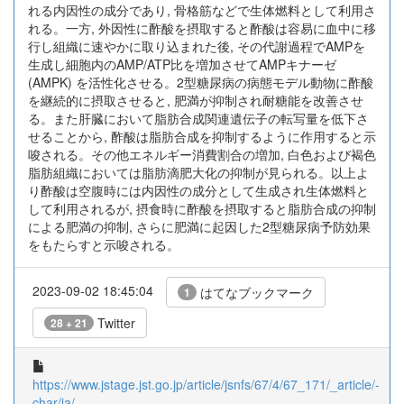
れる内因性の成分であり, 骨格筋などで生体燃料として利用さ
れる。一方, 外因性に酢酸を摂取すると酢酸は容易に血中に移
行し組織に速やかに取り込まれた後, その代謝過程でAMPを
生成し細胞内のAMP/ATP比を増加させてAMPキナーゼ
(AMPK) を活性化させる。2型糖尿病の病態モデル動物に酢酸
を継続的に摂取させると, 肥満が抑制され耐糖能を改善させ
る。また肝臓において脂肪合成関連遺伝子の転写量を低下さ
せることから, 酢酸は脂肪合成を抑制するように作用すると示
唆される。その他エネルギー消費割合の増加, 白色および褐色
脂肪組織においては脂肪滴肥大化の抑制が見られる。以上よ
り酢酸は空腹時には内因性の成分として生成され生体燃料と
して利用されるが, 摂食時に酢酸を摂取すると脂肪合成の抑制
による肥満の抑制, さらに肥満に起因した2型糖尿病予防効果
をもたらすと示唆される。
2023-09-02 18:45:04
はてなブックマーク
1
Twitter
28 + 21
https://www.jstage.jst.go.jp/article/jsnfs/67/4/67_171/_article/-
char/ja/