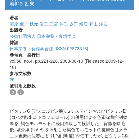
着抑制効果
著者
藤原 葉子
秋元 浩二
二宮 伸二
坂口 靖江
脊山 洋右
出版者
公益社団法人 日本栄養・食糧学会
雑誌
日本栄養・食糧学会誌
(
ISSN:02873516
)
巻号頁・発行日
vol.56, no.4, pp.221-228, 2003-08-10 (Released:2009-12-
10)
参考文献数
25
被引用文献数
3
3
ビタミンC (アスコルビン酸), L-システインおよびビタミンE
(コハク酸d-α-トコフェロール) の併用による色素沈着抑制効
果を, 褐色モルモットに経口摂取して検討した。背部を除毛
後, 紫外線 (UV-B) を照射した褐色モルモットの皮膚色はメラ
ニン色素の沈着によりL*値 (明度) が低下したが, ビタミンC単