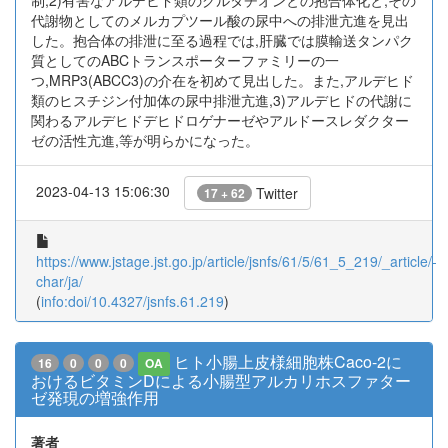
制,2)有害なアルデヒド類のグルタチオンとの抱合体化と,その
代謝物としてのメルカプツール酸の尿中への排泄亢進を見出
した。抱合体の排泄に至る過程では,肝臓では膜輸送タンパク
質としてのABCトランスポーターファミリーの一
つ,MRP3(ABCC3)の介在を初めて見出した。また,アルデヒド
類のヒスチジン付加体の尿中排泄亢進,3)アルデヒドの代謝に
関わるアルデヒドデヒドロゲナーゼやアルドースレダクター
ゼの活性亢進,等が明らかになった。
2023-04-13 15:06:30
Twitter
17 + 62
https://www.jstage.jst.go.jp/article/jsnfs/61/5/61_5_219/_article/-
char/ja/
(
info:doi/10.4327/jsnfs.61.219
)
ヒト小腸上皮様細胞株Caco-2に
16
0
0
0
OA
おけるビタミンDによる小腸型アルカリホスファター
ゼ発現の増強作用
著者