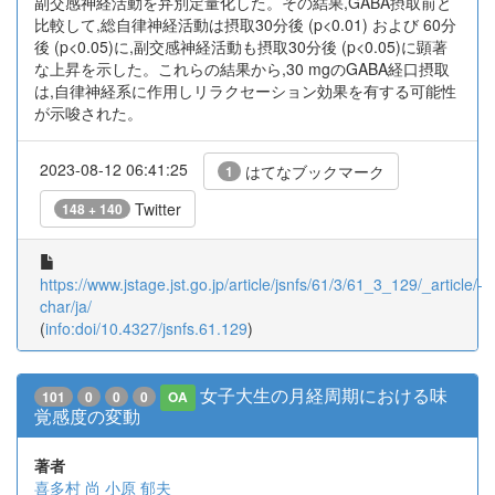
副交感神経活動を弁別定量化した。その結果,GABA摂取前と
比較して,総自律神経活動は摂取30分後 (p<0.01) および 60分
後 (p<0.05)に,副交感神経活動も摂取30分後 (p<0.05)に顕著
な上昇を示した。これらの結果から,30 mgのGABA経口摂取
は,自律神経系に作用しリラクセーション効果を有する可能性
が示唆された。
2023-08-12 06:41:25
はてなブックマーク
1
Twitter
148 + 140
https://www.jstage.jst.go.jp/article/jsnfs/61/3/61_3_129/_article/-
char/ja/
(
info:doi/10.4327/jsnfs.61.129
)
女子大生の月経周期における味
101
0
0
0
OA
覚感度の変動
著者
喜多村 尚
小原 郁夫