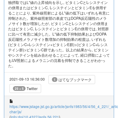
独摂取ではL*値の上昇傾向を示し, ビタミンCとL-システイン
の併用またはビタミンC, L-システインとビタミンEを併用す
ることにより, 紫外線照射によるL*値の低下はいずれも有意に
抑制された。紫外線照射部の表皮ではDOPA反応陽性のメラ
ノサイト数が増加したが, ビタミンCとL-システインの併用ま
たはビタミンC, L-システインとビタミンEの併用では, 対照群
に比べて有意に減少した。L*値の低下抑制効果およびDOPA
反応陽性メラノサイト数増加の抑制効果の程度は, いずれも
(ビタミンC+L-システイン+ビタミンE群)>(ビタミンC+L-シス
テイン群)>ビタミンC群であった。以上の結果から, ビタミン
やシステインを組み合わせることによって, 経口摂取によって
もUV照射によるメラニンの沈着を抑制できることがわかっ
た。
2021-09-13 16:36:00
はてなブックマーク
1
Twitter
25 + 5
https://www.jstage.jst.go.jp/article/jsnfs1983/56/4/56_4_221/_artic
char/ja/
(
info:doi/10.4327/jsnfs.56.221
)