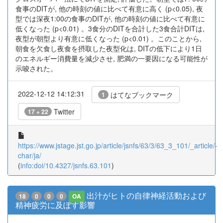
食事のDITが, 他の時刻の値に比べて有意に高く (p<0.05), 夜
型では深夜1:00の食事のDITが, 他の時刻の値に比べて有意に
低くなった (p<0.01) 。3食分のDITを合計した3食合計DITは,
夜型が朝型より有意に低くなった (p<0.01) 。このことから,
朝食を欠食し夜食を摂取した夜型化は, DITの低下により1日
のエネルギー消費量を減少させ, 肥満の一要因になる可能性が
示唆された。
2022-12-12 14:12:31
はてなブックマーク
1
Twitter
17 + 22
https://www.jstage.jst.go.jp/article/jsnfs/63/3/63_3_101/_article/-
char/ja/
(
info:doi/10.4327/jsnfs.63.101
)
出汁がヒトの自律神経活動および
18
0
0
0
OA
精神疲労に及ぼす影響