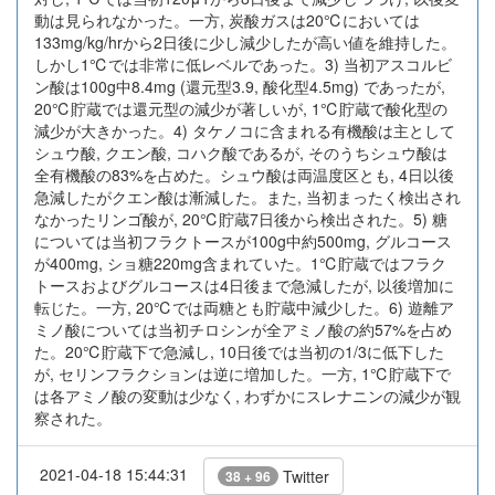
動は見られなかった。一方, 炭酸ガスは20℃においては
133mg/kg/hrから2日後に少し減少したが高い値を維持した。
しかし1℃では非常に低レベルであった。3) 当初アスコルビ
ン酸は100g中8.4mg (還元型3.9, 酸化型4.5mg) であったが,
20℃貯蔵では還元型の減少が著しいが, 1℃貯蔵で酸化型の
減少が大きかった。4) タケノコに含まれる有機酸は主として
シュウ酸, クエン酸, コハク酸であるが, そのうちシュウ酸は
全有機酸の83%を占めた。シュウ酸は両温度区とも, 4日以後
急減したがクエン酸は漸減した。また, 当初まったく検出され
なかったリンゴ酸が, 20℃貯蔵7日後から検出された。5) 糖
については当初フラクトースが100g中約500mg, グルコース
が400mg, ショ糖220mg含まれていた。1℃貯蔵ではフラク
トースおよびグルコースは4日後まで急減したが, 以後増加に
転じた。一方, 20℃では両糖とも貯蔵中減少した。6) 遊離ア
ミノ酸については当初チロシンが全アミノ酸の約57%を占め
た。20℃貯蔵下で急減し, 10日後では当初の1/3に低下した
が, セリンフラクションは逆に増加した。一方, 1℃貯蔵下で
は各アミノ酸の変動は少なく, わずかにスレナニンの減少が観
察された。
2021-04-18 15:44:31
Twitter
38 + 96