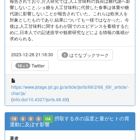
報告されており,介入研究では,人工甘味料の負荷は糖代謝へ影
響しないこと,ショ糖を人工甘味料に代替した食事は体重や糖
代謝に影響しないことが報告されていた。これらは欧米人を
対象としたものであり,結果についても一様ではなかった。今
後は,人工甘味料に関するわが国でのエビデンスを蓄積するた
めに,日本人での記述疫学や観察研究などによる情報の集積が
求められる。
2023-12-28 21:18:30
はてなブックマーク
1
Twitter
18 + 1
https://www.jstage.jst.go.jp/article/jsnfs/66/2/66_69/_article/-
char/ja/
(
info:doi/10.4327/jsnfs.66.69
)
摂取する水の温度と量がヒトの胃
19
0
0
0
OA
運動に及ぼす影響
著者