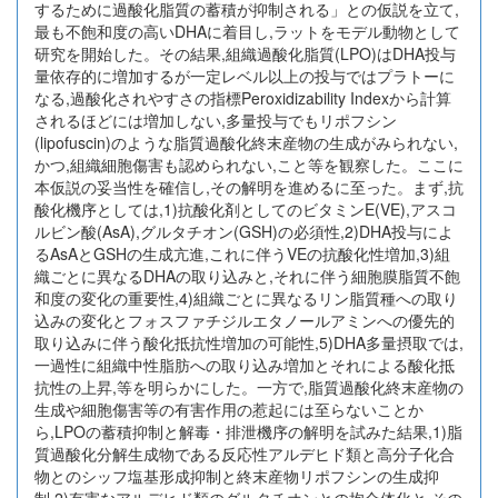
するために過酸化脂質の蓄積が抑制される」との仮説を立て,
最も不飽和度の高いDHAに着目し,ラットをモデル動物として
研究を開始した。その結果,組織過酸化脂質(LPO)はDHA投与
量依存的に増加するが一定レベル以上の投与ではプラトーに
なる,過酸化されやすさの指標Peroxidizability Indexから計算
されるほどには増加しない,多量投与でもリポフシン
(lipofuscin)のような脂質過酸化終末産物の生成がみられない,
かつ,組織細胞傷害も認められない,こと等を観察した。ここに
本仮説の妥当性を確信し,その解明を進めるに至った。まず,抗
酸化機序としては,1)抗酸化剤としてのビタミンE(VE),アスコ
ルビン酸(AsA),グルタチオン(GSH)の必須性,2)DHA投与によ
るAsAとGSHの生成亢進,これに伴うVEの抗酸化性増加,3)組
織ごとに異なるDHAの取り込みと,それに伴う細胞膜脂質不飽
和度の変化の重要性,4)組織ごとに異なるリン脂質種への取り
込みの変化とフォスファチジルエタノールアミンへの優先的
取り込みに伴う酸化抵抗性増加の可能性,5)DHA多量摂取では,
一過性に組織中性脂肪への取り込み増加とそれによる酸化抵
抗性の上昇,等を明らかにした。一方で,脂質過酸化終末産物の
生成や細胞傷害等の有害作用の惹起には至らないことか
ら,LPOの蓄積抑制と解毒・排泄機序の解明を試みた結果,1)脂
質過酸化分解生成物である反応性アルデヒド類と高分子化合
物とのシッフ塩基形成抑制と終末産物リポフシンの生成抑