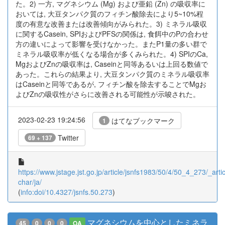
た。2) 一方, マグネシウム (Mg) および亜鉛 (Zn) の吸収率に
おいては, 大豆タンパク質のフィチン酸除去により5~10%程
度の有意な改善または改善傾向がみられた。3) ミネラル吸収
に関するCasein, SPIおよびPFSの関係は, 食餌中のPの合わせ
方の違いによって影響を受けなかった。またP1量の多い群で
ミネラル吸収率が低くなる場合が多くみられた。4) SPIのCa,
MgおよびZnの吸収率は, Caseinと同等あるいは上回る数値で
あった。これらの結果より, 大豆タンパク質のミネラル吸収率
はCaseinと同等であるが, フィチン酸を除去することでMgお
よびZnの吸収性がさらに改善される可能性が示唆された。
2023-02-23 19:24:56
はてなブックマーク
1
Twitter
69 + 137
https://www.jstage.jst.go.jp/article/jsnfs1983/50/4/50_4_273/_artic
char/ja/
(
info:doi/10.4327/jsnfs.50.273
)
マグネシウムを中心としたミネラ
45
0
0
0
OA