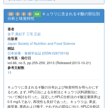
キュウリに含まれるギ酸の部位別
23
0
0
0
OA
分析と味覚特性
著者
金子 真紀子
三宅 正起
出版者
Japan Society of Nutrition and Food Science
雑誌
日本栄養・食糧学会誌
(
ISSN:02873516
)
巻号頁・発行日
vol.66, no.5, pp.255-259, 2013 (Released:2013-10-21)
参考文献数
15
キュウリに含まれるギ酸の分布および味覚特性を明らかにす
るため, まず, HPLC法による分析法とキュウリ試料調製法に
ついて検討を行った。設定したHPLC分析法のギ酸定量限界は
0.5 mg/Lであり, 再現性も良好であった。キュウリは, 果皮,
維管束, 果肉および種子, それぞれの部位に分け, HPLC分析試