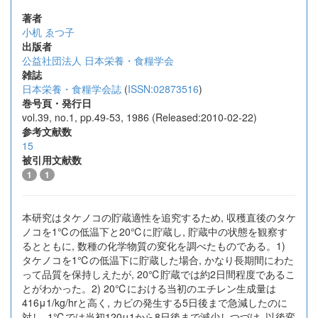
著者
小机 ゑつ子
出版者
公益社団法人 日本栄養・食糧学会
雑誌
日本栄養・食糧学会誌
(
ISSN:02873516
)
巻号頁・発行日
vol.39, no.1, pp.49-53, 1986 (Released:2010-02-22)
参考文献数
15
被引用文献数
1
1
本研究はタケノコの貯蔵適性を追究するため, 収穫直後のタケ
ノコを1℃の低温下と20℃に貯蔵し, 貯蔵中の状態を観察す
るとともに, 数種の化学物質の変化を調べたものである。1)
タケノコを1℃の低温下に貯蔵した場合, かなり長期間にわた
って品質を保持しえたが, 20℃貯蔵では約2日間程度であるこ
とがわかった。2) 20℃における当初のエチレン生成量は
416μ1/kg/hrと高く, カビの発生する5日後まで急減したのに
対し, 1℃では当初120μ1から8日後まで減少しつづけ, 以後変