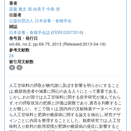
著者
斎藤 雅文
堀 由美子
中島 啓
出版者
公益社団法人 日本栄養・食糧学会
雑誌
日本栄養・食糧学会誌
(
ISSN:02873516
)
巻号頁・発行日
vol.66, no.2, pp.69-75, 2013 (Released:2013-04-19)
参考文献数
28
被引用文献数
1
1
人工甘味料の摂取が糖代謝に及ぼす影響を明らかにすること
は,糖尿病患者や減量に関心のある人々にとって重要である。
しかし,わが国では人工甘味料に関する疫学研究が進んでおら
ず,その摂取状況の把握と評価は困難であり,適否を判断するこ
とが難しい。そこで我々は,国内外の文献検索データベースか
ら人工甘味料と肥満や糖尿病に関する論文を抽出し,研究デザ
インごとに内容を整理することとした。観察研究では,人工甘
味料入り飲料の飲用習慣が肥満や糖尿病の発症に影響すると