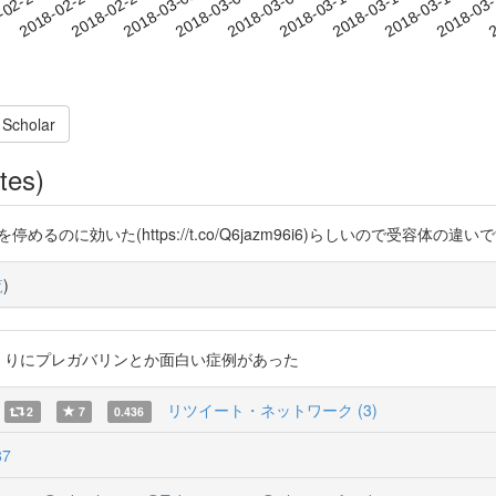
2018-03-13
2018-03-16
2018-03
-02-20
2
2018-02-23
2018-02-26
2018-03-01
2018-03-04
2018-03-07
2018-03-10
 Scholar
tes)
のに効いた(https://t.co/Q6jazm96i6)らしいので受容体の違い
覧
)
持続性しゃっくりにプレガバリンとか面白い症例があった
リツイート・ネットワーク (3)
2
7
0.436
87