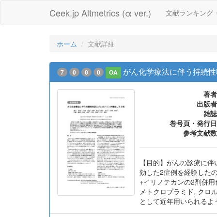
Ceek.jp Altmetrics (α ver.)
文献ランキング
ホーム
文献詳細
がん化学療法に伴う持続性
7
0
0
0
OA
著者
出版者
雑誌
巻号頁・発行日
参考文献数
【目的】がんの診療に伴い
効した2症例を経験したの
+イリノテカンの2剤併用
メトクロプラミド, クロル
として近年用いられるよ