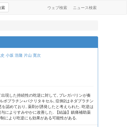
検索
ウェブ検索
ニュース検索
武史
小坂 浩隆
片山 寛次
て出現した持続性の吃逆に対して, プレガバリンが奏
ルボプラチン+パクリタキセル, 症例2はネダプラチン
悪を認めており, 薬剤が誘発したと考えられた. 吃逆は
日の投与によりすみやかに改善した. 【結論】鎮痛補助薬
抑制により吃逆にも効果がある可能性がある.