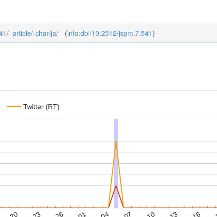
41/_article/-char/ja/
(
info:doi/10.2512/jspm.7.541
)
Twitter (RT)