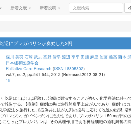
新着文献
新着投稿
吃逆にプレガバリンが奏効した2例
森川 美羽
石崎 武志
高野 智早
渡辺 享平
田畑 麻里
佐藤 義高
西本 
日本緩和医療学会
Palliative Care Research
(
ISSN:18805302
)
vol.7, no.2, pp.541-544, 2012 (Released:2012-08-21)
18
, 吃逆はしばしば経験し, 治療に難渋することが多い. 化学療法に伴っ
で報告する. 【症例】症例は共に進行肺扁平上皮がんであり, 症例1はカ
化学療法を施行した. 2症例共に抗がん剤の投与に応じて吃逆の出現, 増
プロマジン, ガバペンチンに抵抗性であり, プレガバリン 150 mg/
うになったプレガバリンは, その薬理作用である神経細胞の過剰興奮の