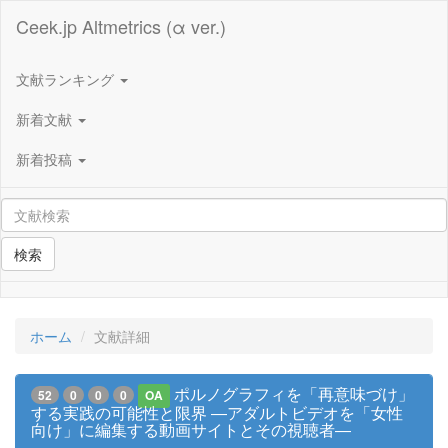
Ceek.jp Altmetrics (α ver.)
文献ランキング
新着文献
新着投稿
検索
ホーム
文献詳細
ポルノグラフィを「再意味づけ」
52
0
0
0
OA
する実践の可能性と限界 ―アダルトビデオを「女性
向け」に編集する動画サイトとその視聴者―