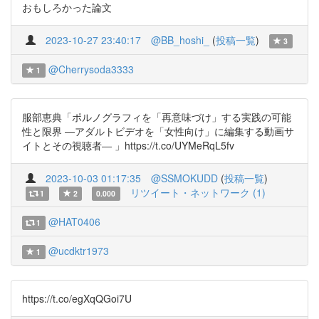
おもしろかった論文
2023-10-27 23:40:17
@BB_hoshi_
(
投稿一覧
)
3
@Cherrysoda3333
1
服部恵典「ポルノグラフィを「再意味づけ」する実践の可能
性と限界 ―アダルトビデオを「女性向け」に編集する動画サ
イトとその視聴者― 」https://t.co/UYMeRqL5fv
2023-10-03 01:17:35
@SSMOKUDD
(
投稿一覧
)
リツイート・ネットワーク (1)
1
2
0.000
@HAT0406
1
@ucdktr1973
1
https://t.co/egXqQGoi7U