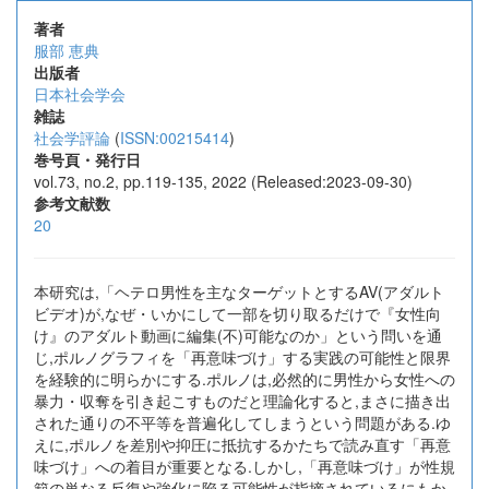
著者
服部 恵典
出版者
日本社会学会
雑誌
社会学評論
(
ISSN:00215414
)
巻号頁・発行日
vol.73, no.2, pp.119-135, 2022 (Released:2023-09-30)
参考文献数
20
本研究は,「ヘテロ男性を主なターゲットとするAV(アダルト
ビデオ)が,なぜ・いかにして一部を切り取るだけで『女性向
け』のアダルト動画に編集(不)可能なのか」という問いを通
じ,ポルノグラフィを「再意味づけ」する実践の可能性と限界
を経験的に明らかにする.ポルノは,必然的に男性から女性への
暴力・収奪を引き起こすものだと理論化すると,まさに描き出
された通りの不平等を普遍化してしまうという問題がある.ゆ
えに,ポルノを差別や抑圧に抵抗するかたちで読み直す「再意
味づけ」への着目が重要となる.しかし,「再意味づけ」が性規
範の単なる反復や強化に陥る可能性が指摘されているにもか