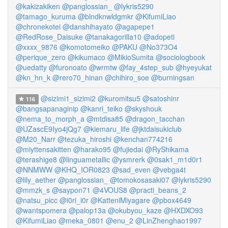
@kakizakiken
@panglossian_
@lykris5290
@tamago_kuruma
@blndknwldgmkr
@KifumiLiao
@chronekotei
@danshihayato
@agapepe1
@RedRose_Daisuke
@tanakagorilla10
@adopeti
@xxxx_9876
@komotomeiko
@PAKU
@No373O4
@perique_zero
@kikumaco
@MikioSumita
@sociologbook
@uedatty
@furonoato
@wrmtw
@fay_4step_sub
@hyeyukat
@kn_hn_k
@rero70_hinan
@chihiro_soe
@burningsan
@sizimi1_sizimi2
@kuromitsu5
@satoshinr
116
@bangsapanaginip
@kanri_teiko
@skyshouk
@nema_to_morph_a
@mtdisa85
@dragon_tacchan
@UZascE9Iyo4jQg7
@kiemaru_life
@jktdaisukiclub
@M20_Narr
@tezuka_hiroshi
@kenchan774216
@miyttensakitten
@harako95
@fujiedai
@RyShikama
@terashige8
@linguametallic
@ysmrerk
@0sak1_m1d0r1
@NNMWW
@KHQ_IOR0823
@sad_even
@vebga4t
@lily_aether
@panglossian_
@tomokosasaki07
@lykris5290
@mmzk_s
@saypon71
@4VOUS8
@practi_beans_2
@natsu_picc
@i0ri_i0r
@KatteniMiyagare
@pbox4649
@wantspomera
@palop13a
@okubyou_kaze
@HXDXO93
@KifumiLiao
@meka_0801
@enu_2
@LinZhenghao1997