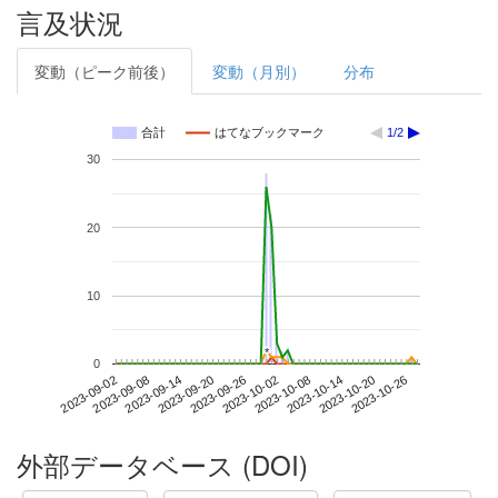
言及状況
変動（ピーク前後）
変動（月別）
分布
合計
はてなブックマーク
1/2
30
20
10
*
*
0
2023-10-20
2023-09-02
2023-09-20
2023-10-08
2023-10-26
2023-09-08
2023-09-26
2023-10-14
2023-09-14
2023-10-02
外部データベース (DOI)