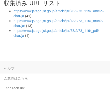
収集済み URL リスト
https://www.jstage.jst.go.jp/article/jsr/73/2/73_119/_article/-
char/ja
(41)
https://www.jstage.jst.go.jp/article/jsr/73/2/73_119/_article/-
char/ja/
(13)
https://www.jstage.jst.go.jp/article/jsr/73/2/73_119/_pdf/-
char/ja
(1)
ヘルプ
ご意見はこちら
TechTech Inc.