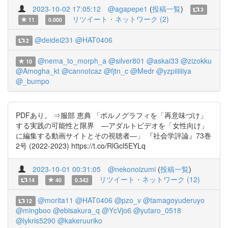
2023-10-02 17:05:12
@agapepe1
(
投稿一覧
)
3
リツイート・ネットワーク (2)
11
0.000
@deidei231
@HAT0406
2
@nema_to_morph_a
@silver801
@askai33
@zizokku
10
@Amogha_kt
@cannotcaz
@fjtn_c
@Medr
@yzpiiiiiiya
@_bumpo
PDFあり。 ⇒服部 恵典 「ポルノグラフィを「再意味づけ」
する実践の可能性と限界 ―アダルトビデオを「女性向け」
に編集する動画サイトとその視聴者―」 『社会学評論』73巻
2号 (2022-2023) https://t.co/RlGcl5EYLq
2023-10-01 00:31:05
@nekonoizumi
(
投稿一覧
)
リツイート・ネットワーク (12)
14
40
0.342
@morita11
@HAT0406
@pzo_v
@tamagoyuderuyo
12
@mingboo
@ebisakura_q
@YcVjo6
@yutaro_0518
@lykris5290
@kakeruuriko