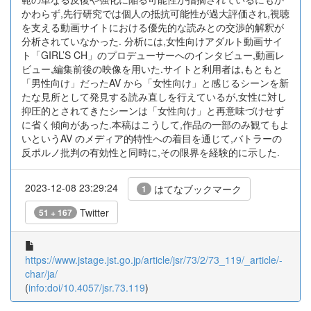
かわらず,先行研究では個人の抵抗可能性が過大評価され,視聴
を支える動画サイトにおける優先的な読みとの交渉的解釈が
分析されていなかった. 分析には,女性向けアダルト動画サイ
ト「GIRL’S CH」のプロデューサーへのインタビュー,動画レ
ビュー,編集前後の映像を用いた.サイトと利用者は,もともと
「男性向け」だったAV から「女性向け」と感じるシーンを新
たな見所として発見する読み直しを行えているが,女性に対し
抑圧的とされてきたシーンは「女性向け」と再意味づけせず
に省く傾向があった.本稿はこうして,作品の一部のみ観てもよ
いというAV のメディア的特性への着目を通じて,バトラーの
反ポルノ批判の有効性と同時に,その限界を経験的に示した.
2023-12-08 23:29:24
はてなブックマーク
1
Twitter
51 + 167
https://www.jstage.jst.go.jp/article/jsr/73/2/73_119/_article/-
char/ja/
(
info:doi/10.4057/jsr.73.119
)