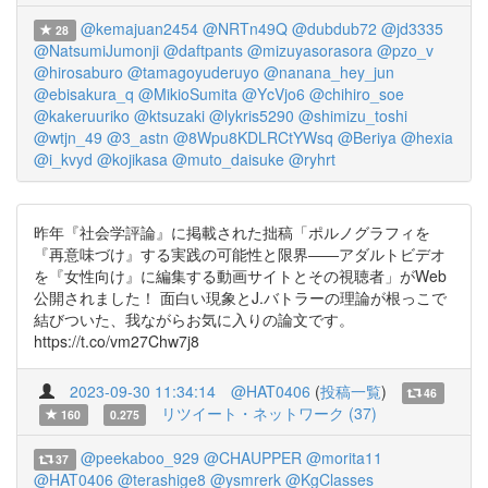
@kemajuan2454
@NRTn49Q
@dubdub72
@jd3335
28
@NatsumiJumonji
@daftpants
@mizuyasorasora
@pzo_v
@hirosaburo
@tamagoyuderuyo
@nanana_hey_jun
@ebisakura_q
@MikioSumita
@YcVjo6
@chihiro_soe
@kakeruuriko
@ktsuzaki
@lykris5290
@shimizu_toshi
@wtjn_49
@3_astn
@8Wpu8KDLRCtYWsq
@Beriya
@hexia
@i_kvyd
@kojikasa
@muto_daisuke
@ryhrt
昨年『社会学評論』に掲載された拙稿「ポルノグラフィを
『再意味づけ』する実践の可能性と限界――アダルトビデオ
を『女性向け』に編集する動画サイトとその視聴者」がWeb
公開されました！ 面白い現象とJ.バトラーの理論が根っこで
結びついた、我ながらお気に入りの論文です。
https://t.co/vm27Chw7j8
2023-09-30 11:34:14
@HAT0406
(
投稿一覧
)
46
リツイート・ネットワーク (37)
160
0.275
@peekaboo_929
@CHAUPPER
@morita11
37
@HAT0406
@terashige8
@ysmrerk
@KgClasses