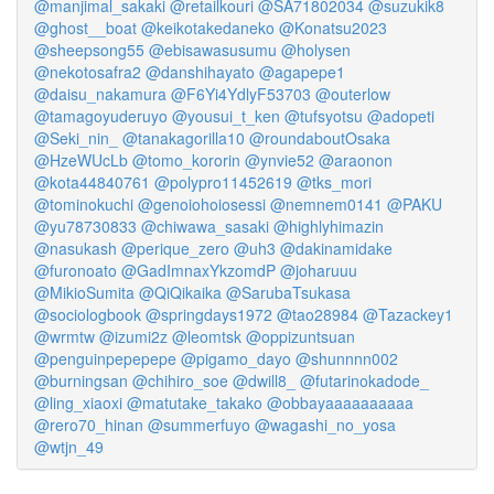
@manjimal_sakaki
@retailkouri
@SA71802034
@suzukik8
@ghost__boat
@keikotakedaneko
@Konatsu2023
@sheepsong55
@ebisawasusumu
@holysen
@nekotosafra2
@danshihayato
@agapepe1
@daisu_nakamura
@F6Yi4YdlyF53703
@outerlow
@tamagoyuderuyo
@yousui_t_ken
@tufsyotsu
@adopeti
@Seki_nin_
@tanakagorilla10
@roundaboutOsaka
@HzeWUcLb
@tomo_kororin
@ynvie52
@araonon
@kota44840761
@polypro11452619
@tks_mori
@tominokuchi
@genoiohoiosessi
@nemnem0141
@PAKU
@yu78730833
@chiwawa_sasaki
@highlyhimazin
@nasukash
@perique_zero
@uh3
@dakinamidake
@furonoato
@GadImnaxYkzomdP
@joharuuu
@MikioSumita
@QiQikaika
@SarubaTsukasa
@sociologbook
@springdays1972
@tao28984
@Tazackey1
@wrmtw
@izumi2z
@leomtsk
@oppizuntsuan
@penguinpepepepe
@pigamo_dayo
@shunnnn002
@burningsan
@chihiro_soe
@dwill8_
@futarinokadode_
@ling_xiaoxi
@matutake_takako
@obbayaaaaaaaaaa
@rero70_hinan
@summerfuyo
@wagashi_no_yosa
@wtjn_49