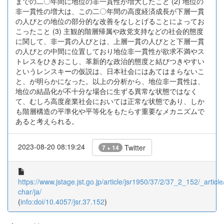
までの二〇年間に地位の非一貫性が増大したこと (2) 地位の
非一貫性の増大は、この二〇年間の高度経済成長が下層一貫
の人びとの地位の部分的な改善をなしとげることによってお
こったこと (3) 主観的階層帰属や政党支持などの社会的態度
に関して、非一貫の人びとは、上層一貫の人びとと下層一貫
の人びとの中間に位置しており地位非一貫性が欲求不満やス
トレスをひきおこし、革新的な政治的態度と結びつきやすい
というレンスキーの仮説は、日本社会にはあてはまらないこ
と、が明らかになった。以上の分析から、地位非一貫性は、
地位の結晶化が不十分な場合に生ずる異常な状態ではなく
て、むしろ高度産業社会においては正常な状態であり、しか
も階層構造の平準化や平等化をもたらす重要なメカニズムで
あると考えられる。
2023-08-20 08:19:24
Twitter
7 + 14
https://www.jstage.jst.go.jp/article/jsr1950/37/2/37_2_152/_article
char/ja/
(
info:doi/10.4057/jsr.37.152
)