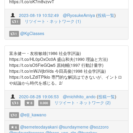
https://t.co/oK7m8vzvvT
2023-08-19 10:52:49
@RyosukeAmiya
(
投稿一覧
)
リツイート・ネットワーク (1)
1
@KgClasses
1
富永健一・友枝敏雄(1986 社会学評論)
https://t.co/HL0pOxOc0A 盛山和夫(1990 理論と方法)
https://t.co/sO5FieGQw5 原純輔(1997 行動計量学)
https://t.co/mWJVjbtVds 今田高俊(1998 社会学評論)
https://t.co/LZdlTPIklo 専門的な解説はできないが、イントロ
や結論から時代を感じる。2/
2020-08-28 19:06:53
@michihito_ando
(
投稿一覧
)
リツイート・ネットワーク (2)
3
8
0.000
@eiji_kawano
2
@semeteodayakani
@sundaymeme
@sozzoro
6
@myfavoritescene
@frans_van_rijn
@hyaskoy