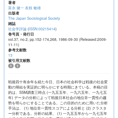
著者
富永 健一
友枝 敏雄
出版者
The Japan Sociological Society
雑誌
社会学評論
(
ISSN:00215414
)
巻号頁・発行日
vol.37, no.2, pp.152-174,268, 1986-09-30 (Released:2009-
11-11)
参考文献数
13
被引用文献数
1
1
戦後四十有余年を経た今日、日本の社会科学は戦後の社会変
動の帰結を実証的に明らかにする時期にきている。本稿の目
的は、SSM調査三時点 (一九五五年、一九六五年、一九七五
年) データの分析によって戦後日本社会の地位非一貫性の趨
勢を明らかにすることである。この目的のために用いた分析
手法は、 (1) 地位非一貫性スコアによる分析と (2) クラスタ
ー分析である。分析の結果、 (1) 一九五五年から一九七五年