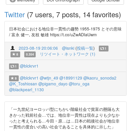
Twitter
(7 users, 7 posts, 14 favorites)
日本社会における地位非一貫性の趨勢 1955-1975 とその意味
/ 富永 健一, 友枝 敏雄 https://t.co/uZwADIaUwm
2023-08-19 20:06:06
@isnki
(
投稿一覧
)
1
リツイート・ネットワーク (1)
8
0.354
@blckrvr1
1
@blckrvr1
@wtjn_49
@18991129
@kaoru_sonoda2
8
@K_Toshiosan
@pigamo_dayo
@toru_oga
@blackpearl_1130
「一九世紀ヨーロッパ型にちかい階級社会で貧富の懸隔も大
きかった戦前社会…では、地位非一貫性は現在よりも少なか
ったと考えられる…今田・原…は…日本の戦後社会が地位非
一貫性の度合いの高い社会であることを具体的に示した」