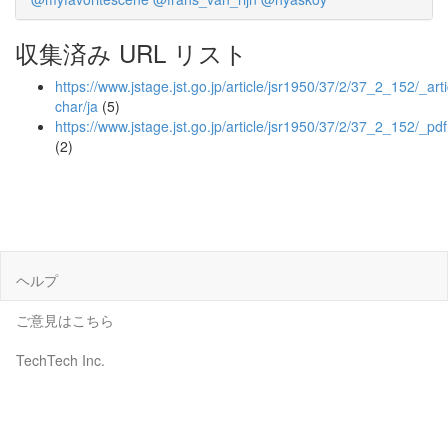
収集済み URL リスト
https://www.jstage.jst.go.jp/article/jsr1950/37/2/37_2_152/_arti
char/ja
(5)
https://www.jstage.jst.go.jp/article/jsr1950/37/2/37_2_152/_pdf
(2)
ヘルプ
ご意見はこちら
TechTech Inc.